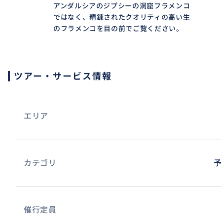
アンダルシアのジプシーの洞窟フラメンコ
ではなく、精錬されたクオリティの高い生
のフラメンコを目の前でご覧ください。
お食事中やショーの始まる10分程度であれば、写真や動画
の最中はフラッシュはもちろんのこと、撮影は禁止ですの
ツアー・サービス情報
エリア
カテゴリ
催行定員