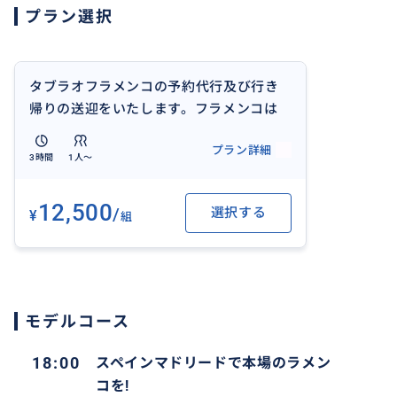
プラン選択
タブラオフラメンコの予約代行及び行き
帰りの送迎をいたします。フラメンコは
アンダルシアにも勝る、こちら首都のマ
プラン詳細
ドリードでクオリティの高いフラメンコ
3時間
1人〜
を鑑賞できます。スペインギターの調べ
にも酔いしれます。
12,500
/
選択する
¥
組
モデルコース
18:00
スペインマドリードで本場のラメン
コを!