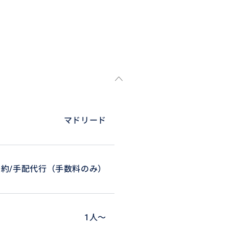
撮影は可能なのですが、ショー
でご注意ください。
マドリード
予約/手配代行（手数料のみ）
1人〜