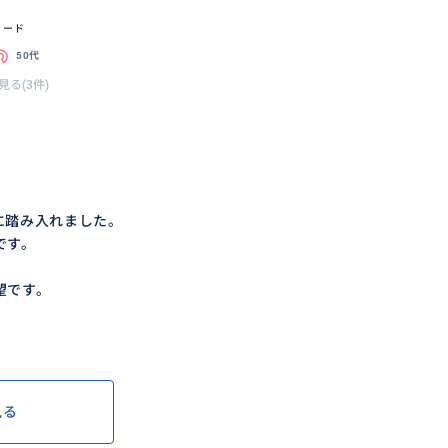
リード
50代
見る(3件)
に踏み入れました。
です。
望です。
見る