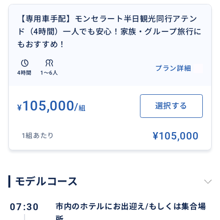
7:30頃 ホテル発
【専用車手配】モンセラート半日観光同行アテン
9:00 モンセラート 大聖堂・黒マリア見学
ド（4時間）一人でも安心！家族・グループ旅行に
10:30 モンセラート発
もおすすめ！
11:30 バルセロナ着
プラン詳細
4時間
1〜6人
※入場料などは含みません
黒マリア+大聖堂チケット 一人12€（事前予約）
事前にご自身でオンラインでチケットをとってくださ
105,000
/
選択する
¥
組
い。
もしくは、
¥105,000
1組あたり
サポートいたしますので、ご自身でチケットをお買い
求めいただきます。
もし、チケット手配をご希望の場合は別途料金がかか
ります
モデルコース
※少年合唱団やサンタコパ展望台の散策は含まれてお
07:30
市内のホテルにお出迎え/もしくは集合場
りません
所