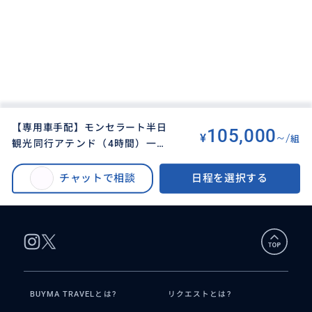
【専用車手配】モンセラート半日
105,000
¥
~/
組
観光同行アテンド（4時間）一人
BUYMA TRAVEL
>
バルセロナオプショナルツアー
>
でも安心！家族・グループ旅行に
【専用車手配】モンセラート半日観光（4時間）同行アテンド 一人でも安
もおすすめ！
チャットで相談
日程を選択する
心！家族・グループ旅行にもおすすめ！
BUYMA TRAVELとは?
リクエストとは?