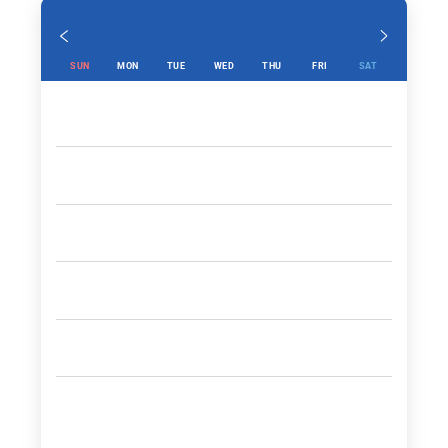
SUN
MON
TUE
WED
THU
FRI
SAT