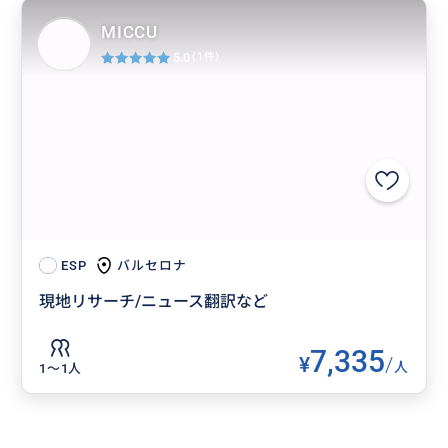
MICCU
5.0
(1件)
バルセロナ
ESP
現地リサーチ/ニュース翻訳など
7,335
¥
/
人
1〜1人