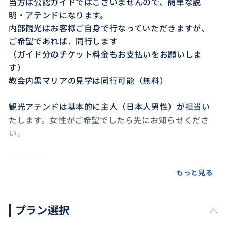
当方は公認ガイドではございませんので、簡単な説
明・アテンドになります。
内部観光はお客様ご自身で行なっていただきますが、
ご希望であれば、同行します
（ガイド分のチケット料金もお支払いをお願いしま
す）
教会内黒マリアの見学は同行可能（無料）
観光アテンドは基本的に主人（日本人男性）が担当い
たします。女性がご希望でしたら先にお知らせくださ
い。
※交通費
タクシー・バス・電車・地下鉄などの交通費は実費で
もっと見る
ご負担いただきます。
専用車予約料金 4時間 約320€（＋為替手数料・BUYM
プラン選択
Aトラベル利用料）含む （延長1時間85€）