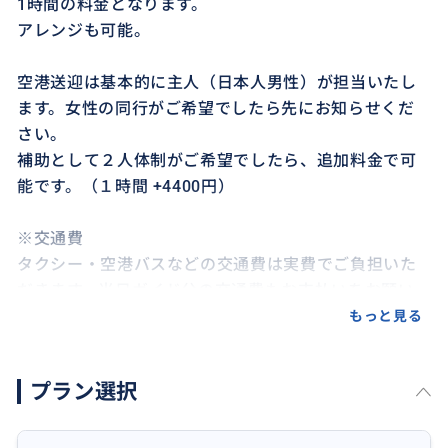
1時間の料金となります。
アレンジも可能。
空港送迎は基本的に主人（日本人男性）が担当いたし
ます。女性の同行がご希望でしたら先にお知らせくだ
さい。
補助として２人体制がご希望でしたら、追加料金で可
能です。（１時間 +4400円）
※交通費
タクシー・空港バスなどの交通費は実費でご負担いた
だきます。当日ガイド分の交通費もお支払いをお願い
します。
もっと見る
およその料金
タクシー 約35-45€
プラン選択
空港バス 片道 1人 約8€