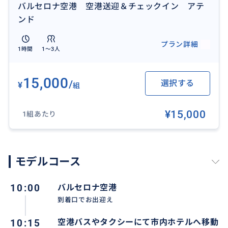
バルセロナ空港 空港送迎＆チェックイン アテ
深夜 22:00ー 朝 8:00までの送迎は追加料金 ＋3000円
ンド
4人以上の場合おひとり様＋3000 円
プラン詳細
1時間
1〜3人
送迎範囲はバルセロナ地下鉄のゾーン１（中心部）の
ホテル、Airbnbとなります。
15,000
/
選択する
¥
組
ゾーン２＋2000円 郊外の場合は別途料金をいただ
¥15,000
1組あたり
きますのでご相談ください。
モデルコース
10:00
バルセロナ空港
到着口でお出迎え
10:15
空港バスやタクシーにて市内ホテルへ移動