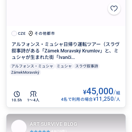
その他都市
CZE
アルフォンス・ミュシャ日帰り運転ツアー（スラヴ
叙事詩がある「Zámek Moravský Krumlov」と、ミ
ュシャが生まれた街「Ivanči...
アルフォンス・ミュシャ
ミュシャ
スラヴ叙事詩
ZámekMoravský
45,000
¥
/
組
11,250
/
¥
4名で利用の場合
人
10.5h
1〜4人
ART SURVIVE BLOG
4.9
(16件)