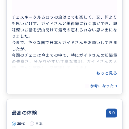
チェスキークルムロフの日帰りドライブ旅行
チェスキークルムロフの旅はとても楽しく、又、何より
も思いがげず、ガイドさんと美術館に行く事ができ、興
味深いお話を沢山聞けて最高の忘れられない思い出にな
りました。
今まで、色々な国で日本人ガイドさんをお願いしてきま
したが、
今回のチェコは今までの中で、特にガイドさんの知識量
の豊富さ、分かりやすい丁寧な説明、ガイドさんの人
柄、等々に感激し、又感謝しております。
もっと見る
是非、次回も機会がありましたらお願いしたいと思って
います。
参考になった
1
お世話になりました。ありがとうございました。
本当に充実した、素晴らしい一日でした！！
最高の体験
5.0
30代
日本