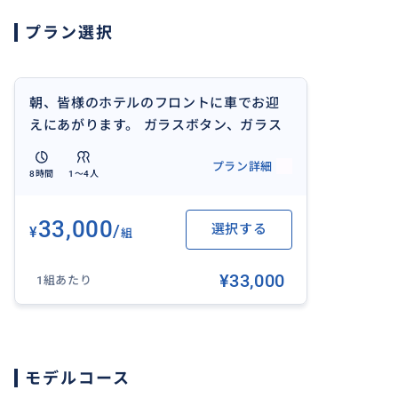
プラン選択
朝、皆様のホテルのフロントに車でお迎
えにあがります。 ガラスボタン、ガラス
ビーズのお店や工場を数件、美術館など
プラン詳細
にもお連れします。
8時間
1〜4人
33,000
/
選択する
¥
組
¥33,000
1組あたり
モデルコース