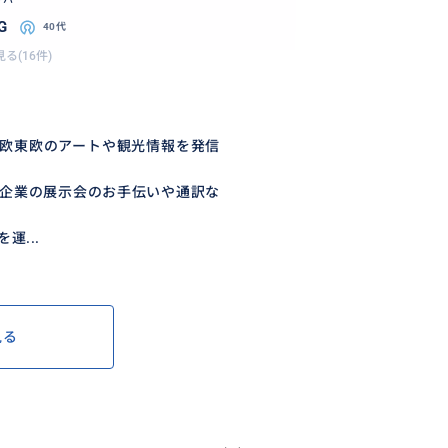
G
40代
る(16件)
欧東欧のアートや観光情報を発信
企業の展示会のお手伝いや通訳な
...
見る