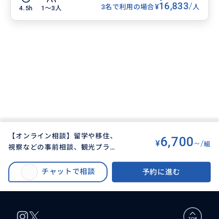
16,833
/
¥
3名で利用の場合
人
4.5h
1〜3人
【オンライン相談】留学や移住、
6,700
¥
~/
組
視察などの事前相談、観光プラン
BUYMA TRAVEL
>
ストックホルムオプショナルツアー
>
相談などオンラインで承ります
【オンライン相談】留学や移住、視察などの事前相談、観光プラン相談など
チャットで相談
予約に進む
オンラインで承ります