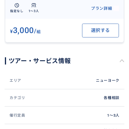
プラン詳細
指定なし
1〜3人
3,000
/
選択する
¥
組
NYは王道の観光地もたくさんあります！
サクサクたくさん見たい/一つずつじっくり堪能したい/
ツアー・サービス情報
予算内で可能な限り満喫したい等、貴方の希望に合わ
せてプランを作成します！
エリア
ニューヨーク
カテゴリ
各種相談
催行定員
1〜3人