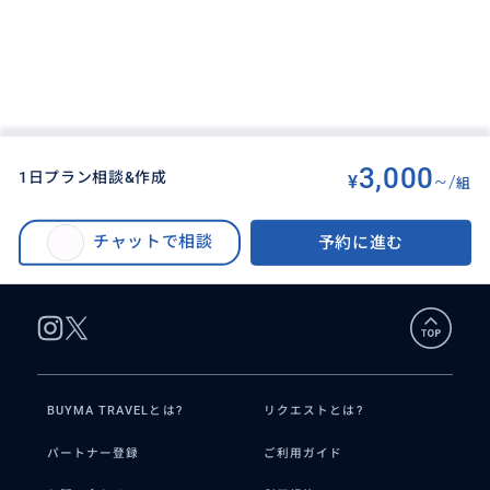
3,000
1日プラン相談&作成
¥
~/
組
BUYMA TRAVEL
>
ニューヨークオプショナルツアー
>
1日プラン相談&作成
チャットで相談
予約に進む
BUYMA TRAVELとは?
リクエストとは?
パートナー登録
ご利用ガイド