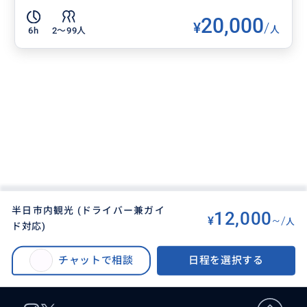
20,000
¥
/
人
6h
2〜99人
半日市内観光 (ドライバー兼ガイ
12,000
¥
~/
人
ド対応)
BUYMA TRAVEL
>
ワシントンDCオプショナルツアー
>
半日市内観光 (ドライバー兼ガイド対応)
チャットで相談
日程を選択する