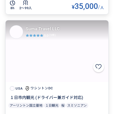
35,000
¥
/
人
8h
2〜99人
Suma Travel LLC
5.0
(3件)
ワシントンDC
USA
１日市内観光 (ドライバー兼ガイド対応)
アーリントン国立墓地
１日観光
桜
スミソニアン