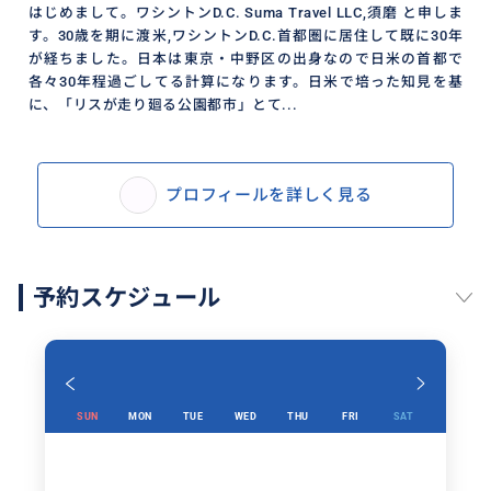
はじめまして。ワシントンD.C. Suma Travel LLC,須磨 と申しま
す。30歳を期に渡米,ワシントンD.C.首都圏に居住して既に30年
が経ちました。日本は東京・中野区の出身なので日米の首都で
各々30年程過ごしてる計算になります。日米で培った知見を基
に、「リスが走り廻る公園都市」とて...
プロフィールを詳しく見る
予約スケジュール
SUN
MON
TUE
WED
THU
FRI
SAT