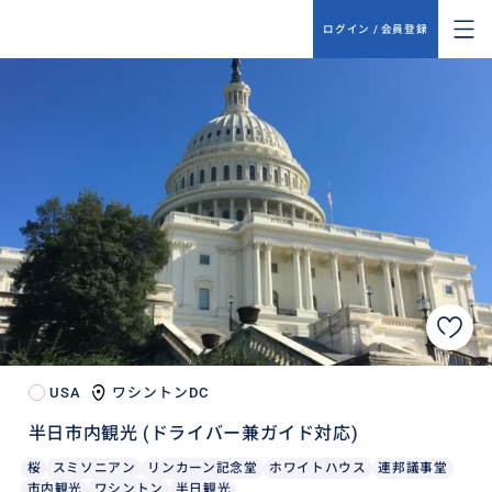
ログイン / 会員登録
USA
ワシントンDC
半日市内観光 (ドライバー兼ガイド対応)
桜
スミソニアン
リンカーン記念堂
ホワイトハウス
連邦議事堂
市内観光
ワシントン
半日観光