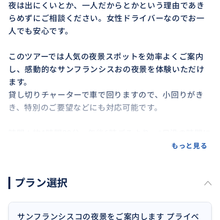
夜は出にくいとか、一人だからとかという理由であき
らめずにご相談ください。女性ドライバーなのでお一
人でも安心です。
このツアーでは人気の夜景スポットを効率よくご案内
し、感動的なサンフランシスおの夜景を体験いただけ
ます。
貸し切りチャーターで車で回りますので、小回りがき
き、特別のご要望などにも対応可能です。
時間：約1時間30分 午後6時ごろより *日没の時間に
よって変わります。
もっと見る
ご滞在のホテルまでお迎えに行き、お送りいたします。
※ご滞在のホテルの場所によって料金が増える場合が
プラン選択
あります。
まずはご相談ください。ご連絡をお待ちしています。
サンフランシスコの夜景をご案内します プライベ