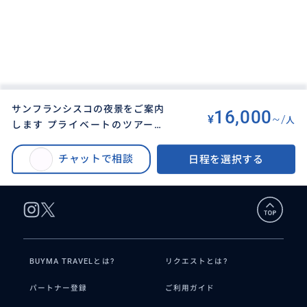
サンフランシスコの夜景をご案内
16,000
¥
~/
人
します プライベートのツアーで
BUYMA TRAVEL
>
サンフランシスコオプショナルツアー
>
す。 他の方との混載がないので効
夜景観光 サンフランシスコの夜景をプライベートでご案内します
率よく回れます。 また、ルートは
チャットで相談
日程を選択する
オーダーメイドもできます。
BUYMA TRAVELとは?
リクエストとは?
パートナー登録
ご利用ガイド