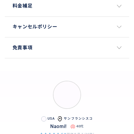
料金補足
以下、時間に余裕がございましたら、お客様のご希望
優先順に上記のスポットと入れ替えや組み合わせてお
巡り致します。
キャンセルポリシー
《その他人気スポット候補》
⭐︎インテル(本社)🆓博物館
免責事項
⭐︎Meta (旧Facebook 本社)
⭐︎コンピュータミュージアム(世界最大級)
⭐︎Netflix
⭐︎エヌビディア
⭐︎OpenAI
⭐︎YouTube（Google傘下）
⭐︎X(旧Twitter）
⭐︎Tesla
⭐︎Yahoo
⭐︎HP(Hewlett-Packard）
USA
サンフランシスコ
Naomi!
⭐︎eBay
40代