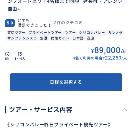
ンフォード巡り｜4名様まで同額 | 延長可・アレンジ
自由⭐︎
とても
3件のクチコミ
5.0
満足できました！
貸切ツアー
プライベートツアー
ツアー
シリコンバレー
サンノゼ
サンフランシスコ
空港
女性ガイド
日本語
送迎
89,000
¥
/
組
22,250
4名で利用の場合
¥
/
人
8h
1〜4人
日程を選択する
ツアー・サービス内容
《シリコンバレー終日プライベート観光ツアー》