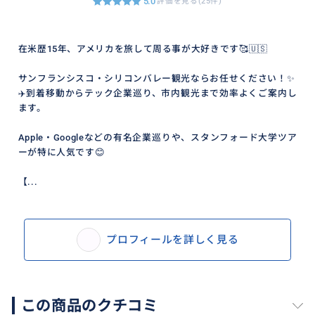
⭐︎Adobe
5.0
評価を見る(25件)
⭐︎Microsoft
在米歴15年、アメリカを旅して周る事が大好きです🥰🇺🇸
上記の企業又は観光スポット以外の訪問場所でもご要
望があれば対応可能でございます。お気軽にご相談下
サンフランシスコ・シリコンバレー観光ならお任せください！✨
さい🚘
✈️到着移動からテック企業巡り、市内観光まで効率よくご案内し
ます。
Apple・Googleなどの有名企業巡りや、スタンフォード大学ツア
ーが特に人気です😊
【...
プロフィールを詳しく見る
この商品のクチコミ