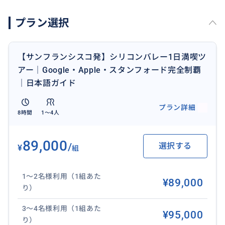
【出発】サンフランシスコ市内ホテル
プラン選択
※車で約1時間の移動距離になります。
■スタンフォード大学
【サンフランシスコ発】シリコンバレー1日満喫ツ
世界トップクラスの美しいキャンパスを散策
アー｜Google・Apple・スタンフォード完全制覇
・メインクアッド
｜日本語ガイド
・メモリアルチャーチ
・ブックストア
プラン詳細
8時間
1〜4人
→ フォトスポット多数
■HP Garage（シリコンバレー発祥の地）
89,000
/
選択する
¥
組
ITの歴史が始まった場所で記念撮影
・HP創業ガレージ外観
1〜2名様利用（1組あた
・記念プレート見学、写真
¥89,000
り）⁠
■ Google Visitor Experience（Google本社）
3〜4名様利用（1組あた
¥95,000
・Android像エリア
り）