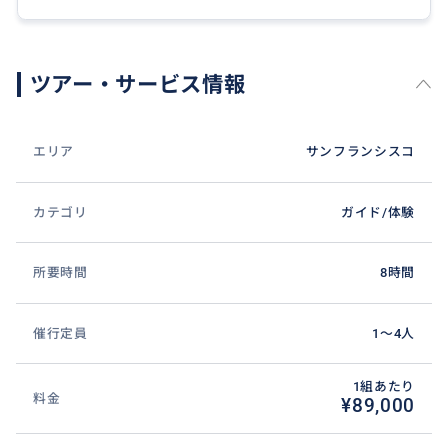
・Google Store
→ 人気の撮影スポット＆限定グッズ
ツアー・サービス情報
■ランチ（マウンテンビューまたはクパチーノ）
ご希望に応じてご案内（和食・カフェ・アメリカンな
ど）こちらでご予約致します。
エリア
サンフランシスコ
■Apple Park Visitor Center
カテゴリ
ガイド/体験
・Apple公式ショップ
・展望デッキ
所要時間
8時間
・カフェ
→ ここでしか買えない限定グッズあり
催行定員
1〜4人
【帰着】サンノゼ出発
↓(車で約1時間)
1組あたり
料金
¥89,000
サンフランシスコ市内のホテルへお戻り