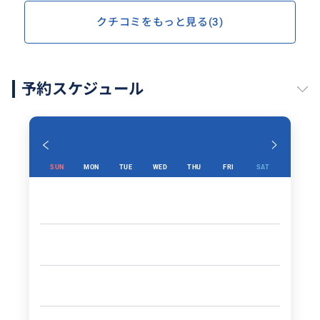
各所で写真も撮っていただき、思い出作りまでサポート
クチコミをもっと見る(3)
していただけたのも最高でした。
現地でしか味わえない食事や体験ができて満足度の高い
1日でした。
ありがとうございました。
予約スケジュール
SUN
MON
TUE
WED
THU
FRI
SAT