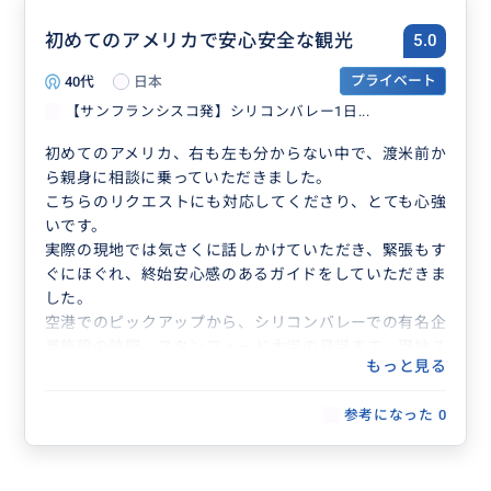
初めてのアメリカで安心安全な観光
5.0
40代
日本
プライベート
【サンフランシスコ発】シリコンバレー1日...
初めてのアメリカ、右も左も分からない中で、渡米前か
ら親身に相談に乗っていただきました。
こちらのリクエストにも対応してくださり、とても心強
いです。
実際の現地では気さくに話しかけていただき、緊張もす
ぐにほぐれ、終始安心感のあるガイドをしていただきま
した。
空港でのピックアップから、シリコンバレーでの有名企
業施設の訪問、スタンフォード大学の見学まで、現地ス
もっと見る
タッフとのやりとりもサポートしていただき、全てがパ
ーフェクトです。
参考になった
0
時差ボケを感じないくらい楽しめました。
無理にサポートをするのではなく、現地スタッフとのコ
ミュニケーションを我々で体験することもでき、見守っ
てくれる感じもうれしかったです。