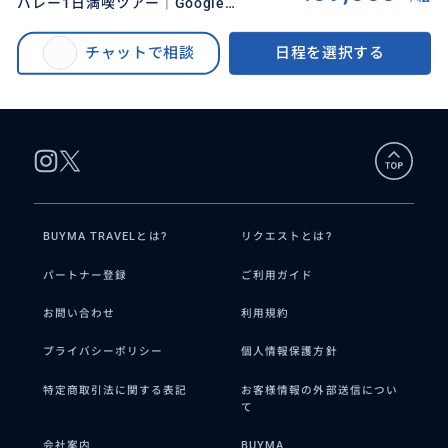
バレー1日満喫ツアー｜Google・
BUYMA TRAVEL
>
サンフランシスコオプショナルツアー
>
Apple・スタンフォード完全制覇
【サンフランシスコ発】シリコンバレー1日満喫ツアー《日本語ガイド＆専用
｜日本語ガイド
チャットで相談
日程を選択する
車》Google・Apple・スタンフォード巡り｜4名様まで同額 | 延長可・アレン
ジ自由⭐︎
BUYMA TRAVELとは?
リクエストとは?
パートナー登録
ご利用ガイド
お問い合わせ
利用規約
プライバシーポリシー
個人情報保護方針
特定商取引法に関する表記
お客様情報の外部送信につい
て
会社案内
BUYMA