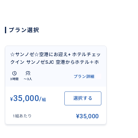
時間: 9am-5pm
時間外は別途料金で相談可能！
プラン選択
おすすめ
☆サンノゼ☆空港にお迎え+ ホテルチェッ
クイン サンノゼSJC 空港からホテル＋ホ
テルチェックインまで大人1-3名様 大ス
プラン詳細
ーツケース2個、ミニキャリーケースも可
3時間
〜3人
35,000
/
選択する
¥
組
¥35,000
1組あたり