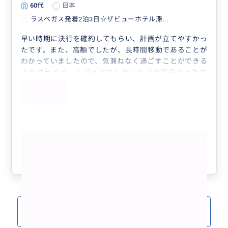
60代
日本
ラスベガス発着2泊3日☆ザビューホテル滞...
早い時期に決行を確約してもらい、計画が立てやすかっ
たです。また、高額でしたが、長時間移動であることが
わかっていましたので、気兼ねなく過ごすことができる
ようプライベートガイドにしたことは大変良かったで
す。ガイドのお二人も親しみやすく、ポイントでの説明
や写真撮影等積極的に行っていただきました。
もっと見る
参考になった
4
クチコミをもっと見る(1)