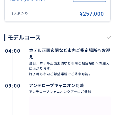
３名様参加…１室
４名様参加…２室
¥257,000
1人あたり
５名様参加…２室
ホテルのベッドはベッド2台のツインまたは大きなベッ
ド１台のダブルのいずれかとなり、３名様でご利用の
モデルコース
場合は既存のベッドに３名様でのご滞在となります。
エクストラベッドは入れることができません。１名様
04:00
ホテル正面玄関など市内ご指定場所へお迎
部屋をご希望の場合は差額にて手配可能。
え
宿泊費以外の費用（電話代、インターネット接続代、
当日、ホテル正面玄関など市内ご指定場所へお迎え
お食事代、リゾートフィー）はチェックアウトの際に
に上がります。
ご自身でご精算ください。
終了時も市内ご希望場所でご降車可能。
米国のホテルのほとんどは全室禁煙となります。
運転手はご客様と同ホテルに滞在予定でございます
09:00
アンテロープキャニオン到着
が、部屋の確保が困難な場合は最寄りのホテルに滞在
アンテロープキャニオンツアーにご参加
する場合がございます。
ホテルチェックインの際、ご代表者様名義のクレジッ