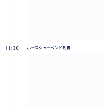
トカードインフォメーションの提示が必要となります
のでカードおよび身分証明書（パスポート）をご用意
ください。
〇食事
お客様のお食事はツアー代金に含まれておりませんの
でご自身でお支払い下さい。
運転手の食事は自身で支払い済ませますので、ご心配
11:30
ホースシューベンド到着
なさらずお客様だけでごゆっくりお楽しみ下さい。
〇お迎え
ご滞在ホテルまたは市内ご指定の場所までお迎えに上
がります。
日没またはアンテロープキャニオンツアー開始時間によ
り前後いたします。
06:00～07:00出発予定