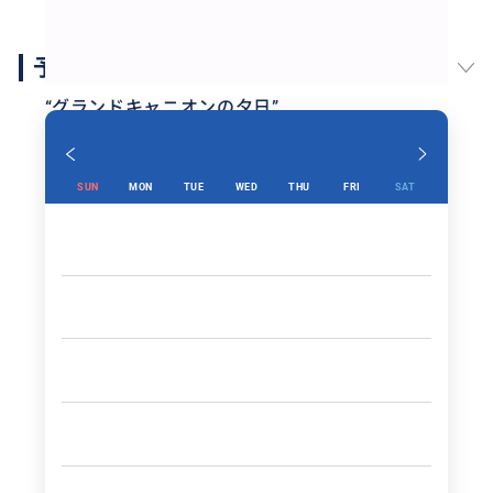
予約スケジュール
“
グランドキャニオンの夕日
”
SUN
MON
TUE
WED
THU
FRI
SAT