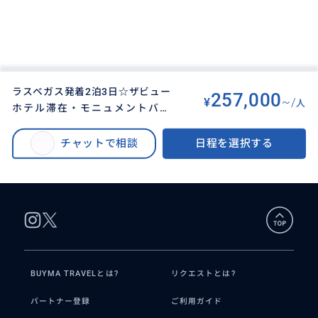
ラスベガス発着2泊3日☆ザビュー
257,000
¥
~/
人
ホテル滞在・モニュメントバレ
BUYMA TRAVEL
>
ラスベガスオプショナルツアー
>
ー・グランドキャニオンで夕日朝
ラスベガス発着2泊3日☆ザビューホテル滞在・モニュメントバレー・グラン
日鑑賞☆アンテロープキャニオン
チャットで相談
日程を選択する
ドキャニオンで夕日朝日鑑賞☆アンテロープキャニオン☆ホースシューベン
☆ホースシューベンド☆セドナ
ド☆セドナ（安心の運転手2名体制・５名様まで）
（安心の運転手2名体制・５名様
まで）
BUYMA TRAVELとは?
リクエストとは?
パートナー登録
ご利用ガイド