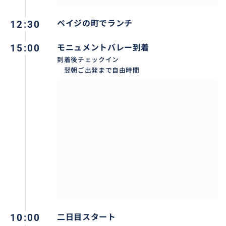
〇お帰り
18:00帰着予定
12:30
ペイジの町でランチ
交通事情により前後する場合がございます。
15:00
モニュメントバレー到着
〇お荷物
到着後チェックイン
お荷物は車内スぺースは限られておりますので1泊のみ
翌朝ご出発まで自由時間
のコンパクトなお荷物にて参加下さい。大人数様分の
大きなスーツケースは搭載できませんのでご了承下さ
い。
〇価格について
お子様も同料金となります。
7歳以下のお子様はチャイルドシートが必要となります
のでご持参くださいますか、レンタル1日$25にて手配
可能でございます。
1名様でご参加をご希望の場合は2名様料金が必要とな
りますがお引き受け可能でございます。
10:00
二日目スタート