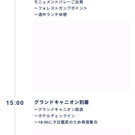
モニュメントバレーご出発
〇キャンセルポリシー
～フォレストガンプポイント
～道中ランチ休憩
ご乗車の15日前まで50％、14日前から100％。
ご集合時間から1時間経過後、連絡なしにお見えなられ
ない場合は、お客様のご都合でのお取消と理解させて
頂き取消料の対象となります。飛行機のキャンセル・
遅延等でご参加頂けない場合も取消料の対象となりま
す。
〇その他〇
帰着後、航空機でのご移動やショーのご予約を入れら
れる場合、交通事情により間に合わない場合も一切責
任を負いかねますのでご了承下さい。
夕日朝日は当日の天候や当日の道路事情によりご覧い
15:00
グランドキャニオン到着
ただけない場合もございますのでご了承下さい。その
～グランドキャニオン周遊
～ホテルチェックイン
場合も払い戻しもございませんのでご了承下さいま
～18:00に夕日鑑賞のため再度集合
せ。