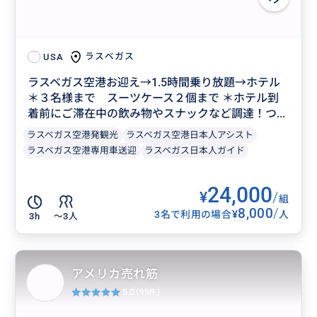
ラスベガス
USA
ラスベガス空港お迎え→1.5時間乗り放題→ホテル
＊３名様まで スーツケース２個まで ＊ホテル到
着前にご滞在中の飲み物やスナックなど調達！つ...
ラスベガス空港発観光
ラスベガス空港日本人アシスト
ラスベガス空港専用車送迎
ラスベガス日本人ガイド
24,000
¥
/
組
8,000
/
¥
3名で利用の場合
人
3h
〜3人
アメリカ売れ筋
5.0
(95件)