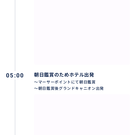
〇アンテロープキャニオン
ツアーにはXツアーが含まれます。ロウワーまたはアッ
パーをご希望の場合は差額が掛かりますが手配可能で
ございますので、ご希望の場合はお申込みの際にお申
しつけ下さい。
〇ホテル
ザビューホテルはバレービューの2台のクイーンベッド
または1台のキングベッドのお部屋にご滞在頂く予定で
05:00
朝日鑑賞のためホテル出発
すが、プレミアムビューまたはトップフロアへのアッ
～マーサーポイントにて朝日鑑賞
プグレードをご希望の場合は差額が掛かりますがお申
～朝日鑑賞後グランドキャニオン出発
し込みの際にお申しつけ下さい。
プレミアムビュー 差額1泊$140
トップフロア 差額1泊$160
グランドキャニオンはツサヤン地区（グランドキャニ
オンサウス入り口から車で10分程度）のエコノミーク