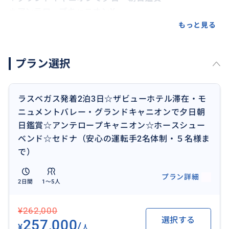
＊アンテロープキャニオンX
＊ホースシューベンド
もっと見る
＊セドナ
＊ルート66
プラン選択
〇観光ルート
日没・日の出の時間やアンテロープキャニオンツアーの
ラスベガス発着2泊3日☆ザビューホテル滞在・モ
予約時間等により前後する場合がございます。
ニュメントバレー・グランドキャニオンで夕日朝
また、1日目2日目3日目のコースが逆転する場合もござ
日鑑賞☆アンテロープキャニオン☆ホースシュー
いますのでご了承下さい。
ベンド☆セドナ（安心の運転手2名体制・５名様ま
で）
〇ホテル
ザビューホテル１泊
プラン詳細
2日間
1〜5人
グランドキャニオンは、ツヤサン、ウイリアムズのい
ずれかにて手配致します。
¥262,000
選択する
257,000
２名様参加…1室
/
¥
人