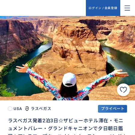
ログイン / 会員登録
USA
ラスベガス
プライベート
ラスベガス発着2泊3日☆ザビューホテル滞在・モニ
ュメントバレー・グランドキャニオンで夕日朝日鑑