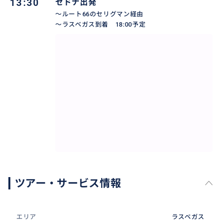
13:30
セドナ出発
～ルート66のセリグマン経由
～ラスベガス到着 18:00予定
ご滞在ホテル正面玄関等市内ご指定場所へお迎えに上
がります。
事前にご乗車の皆様の特徴（男性女性各人数、お子様
がいらっしゃる場合は性別と年齢等）をお知らせ下さ
いますと助かります。
ツアー・サービス情報
エリア
ラスベガス