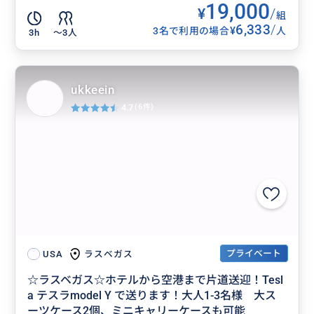
19,000
¥
/
組
6,333
/
¥
3名で利用の場合
人
3h
〜3人
ukkeein
4.7
(6件)
プライベート
ラスベガス
USA
☆ラスベガス☆ホテルから空港まで片道送迎！Tesl
a テスラmodel Y で送ります！大人1-3名様 大ス
ーツケース2個、ミニキャリーケースも可能