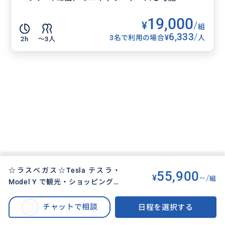
19,000
¥
/
組
6,333
/
¥
3名で利用の場合
人
2h
〜3人
☆ラスベガス☆Tesla テスラ・
55,900
¥
~/
組
Model Y で観光・ショッピングな
BUYMA TRAVEL
>
ラスベガスオプショナルツアー
>
ど、大人１−３名様 ４時間満喫
☆ラスベガス☆昼間観光！Tesla テスラ・Model Y で観光・ショッピングな
プラン！
チャットで相談
日程を選択する
ど、大人１−３名様 ４時間満喫プラン！