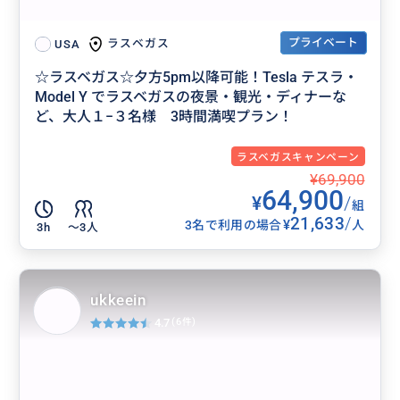
プライベート
ラスベガス
USA
☆ラスベガス☆夕方5pm以降可能！Tesla テスラ・
Model Y でラスベガスの夜景・観光・ディナーな
ど、大人１−３名様 3時間満喫プラン！
ラスベガスキャンペーン
¥69,900
64,900
¥
/
組
21,633
/
¥
3名で利用の場合
人
3h
〜3人
ukkeein
4.7
(6件)