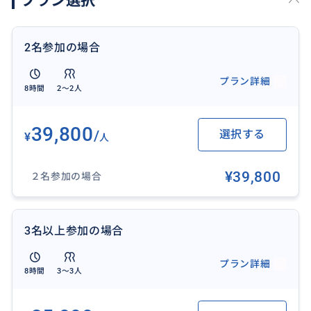
プラン選択
【料金に含まれ無いもの】
現地入園料、食事代、延長時間料金（＄60/時間毎/１
台）
2名参加の場合
ドライバーへのチップ（目安：本サービス料金の1
0％）
プラン詳細
8時間
2〜2人
【事前に教えていただきたいこと】
①参加人数、②出発日時、③お迎え場所
39,800
/
選択する
¥
人
【選択可能延長観光スポット】
¥39,800
２名参加の場合
ルート66
セブンマジックマウンテン等
3名以上参加の場合
【注意事項】
※申し込み前に必ず希望日のサービスが開いているか
プラン詳細
確認をお願いします。
8時間
3〜3人
※歩きやすい靴でご参加ください。
※現地でかかる費用は基本的に実費になります。