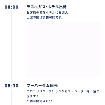
08:00
ラスベガス/ホテル出発
グランドキャニオン・ウェストで息をのむような絶景
お客様の滞在ホテルにお迎え。
を体験！澄み渡る空気、雄大な景色、そして一生忘れ
出発時間は調整可能です。
られない冒険があなたを待っています。
入園料＄９９
オールアクセス・パスに含まれる内容：
一般入場券
スカイウォーク
アーケード・ゲーム遊び放題
10ドル分のお食事券
10ドル分のグッズ購入券など
おすすめ
08:30
フーバーダム観光
コロラドリバーブリッジからフーバーダムを一望で
きます！
所要時間約４０分