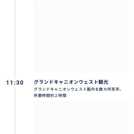
11:30
グランドキャニオンウェスト観光
フーバーダムは世界最大級のアメリカにある1985年に
グランドキャニオンウェスト園内を数カ所見学。
国定歴史建造物に指定された巨大ダム！
所要時間約２時間
アリゾナ州とネバダ州の州境にあるダムで、年間約100
万人が訪れる人気観光スポットです！