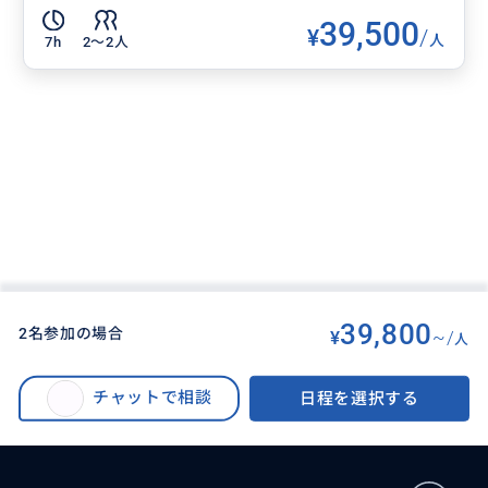
39,500
¥
/
人
7h
2〜2人
39,800
2名参加の場合
¥
~/
人
BUYMA TRAVEL
>
ラスベガスオプショナルツアー
>
【ラスベガス発/貸切チャーター/日本語/3名以上参加10%off】グランドキャ
チャットで相談
日程を選択する
ニオンウェスト・フーバーダム行き8時間コース アレンジ可能