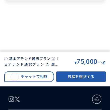
① 基本アテンド通訳プラン ② 1
75,000
¥
~/
組
日アテンド通訳プラン ③ 展示
BUYMA TRAVEL
>
ラスベガスオプショナルツアー
>
会・商談同行プラン
ラスベガス現地アテンド通訳｜展示会・商談・企業視察・観光同行を日本語
チャットで相談
日程を選択する
でサポート