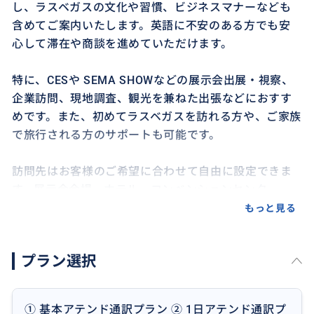
し、ラスベガスの文化や習慣、ビジネスマナーなども
含めてご案内いたします。英語に不安のある方でも安
心して滞在や商談を進めていただけます。
特に、CESや SEMA SHOWなどの展示会出展・視察、
企業訪問、現地調査、観光を兼ねた出張などにおすす
めです。また、初めてラスベガスを訪れる方や、ご家族
で旅行される方のサポートも可能です。
訪問先はお客様のご希望に合わせて自由に設定できま
す。展示会会場、ホテル、コンベンションセンター、
レストラン、ショッピングモール、ダウンタウン、ラ
もっと見る
スベガス・ストリップなど幅広く対応いたします。
プラン選択
移動は徒歩、タクシー、ライドシェア（Uber・Lyf
t）、レンタカーなど、お客様のご希望に合わせて対応
いたします。送迎をご希望の場合は別途ご相談くださ
① 基本アテンド通訳プラン ② 1日アテンド通訳プ