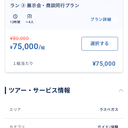
い。空港送迎やホテル送迎を組み合わせたプランのコ
ラン ③ 展示会・商談同行プラン
ーディネートも可能です。
プラン詳細
12時間
〜4人
¥80,000
選択する
75,000
/
¥
組
¥75,000
１組当たり
ツアー・サービス情報
エリア
ラスベガス
カテゴリ
ガイド/体験