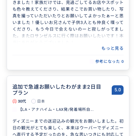
きました！家族だけでは、見過ごしてるお店やスポット
も色々教えてくださり、結果そこでお買い物したり、写
真を撮っていただいたりとお願いしてよかったぁーと思
いました！優しいお兄さんで子供3人とも仲良く喋って
くださり、もう今日で会えないのーと寂しがってまし
た。またロサンゼルスに行く際はお願いしたいです！本
当にありがとうございました！
もっと見る
参考になった
0
追加で急遽お願いしたわがまま2日目
5.0
プラン
30代
日本
【LA・アナハイム・LAX発/発着場所自...
ディズニーまでの送迎込みの観光をお願いしました。初
日の観光がとても楽しく、本来はウーバーでディズニー
へ直行する予定だったのを、急な思いつきにも対応して