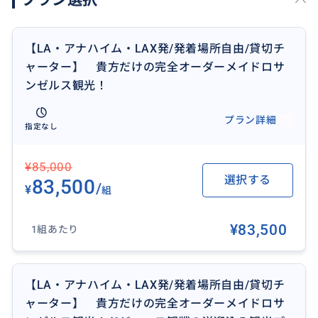
※メッセージのやり取り時点でお支払いは発生しませ
ん。お客様との相談後、料金のお支払いをし、申込み
が確定します。
【LA・アナハイム・LAX発/発着場所自由/貸切チ
ャーター】 貴方だけの完全オーダーメイドロサ
ンゼルス観光！
プラン詳細
指定なし
¥85,000
選択する
83,500
/
¥
組
¥83,500
1組あたり
【LA・アナハイム・LAX発/発着場所自由/貸切チ
ャーター】 貴方だけの完全オーダーメイドロサ