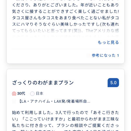
くださり、ありがとございました。年が近いこともあり
気さくに接することができすごく楽しく過ごせました!
タコス屋さんもタコスをあまり食べたことない私がタコ
スにハマりそうなぐらい美味しかったですし(次も連れ
てってもらいたいと思ってます(笑))、Theアメリカな感
じのステーキレストランに連れて行ってもらい、大大満
もっと見る
足で旅が終わりました!!
次行く機会があれば、是非またOJIさんにお願いしたい
参考になった
1
です！
ざっくりのわがままプラン
5.0
30代
日本
【LA・アナハイム・LAX発/発着場所自...
始めて利用しました。3人で行ったので「あそこ行きた
い」「ここっていけますか」と最初からわがまま三昧な
私たちに付き合って、プランの相談やご提案くださっ