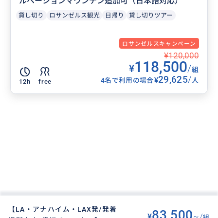
ルベーションマウンテン追加可（日本語対応）
貸し切り
ロサンゼルス観光
日帰り
貸し切りツアー
ロサンゼルスキャンペーン
¥120,000
118,500
¥
/
組
29,625
/
¥
4名で利用の場合
人
12h
free
【LA・アナハイム・LAX発/発着
83,500
¥
~/
組