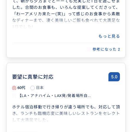
て、朝から夕方までとーーても充実した1日を過ごせま
した。合間のお食事も、いろんな提案してくださって、
「わーアメリカ来たー(笑)」って感じのお食事から素敵
なディナーまで、凄く美味しいご飯も食べれて大満足な
1日でした!
もっと見る
参考になった
2
要望に真摯に対応
5.0
60代
日本
【LA・アナハイム・LAX発/発着場所自...
ホテル宿泊移動で行き帰りが違う場所でも、対応して頂
き、ランチも臨機応変に美味しいレストランをセレクト
して大満足でした。