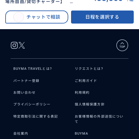
場所自由/貸切チャーター】 貴
BUYMA TRAVEL
>
ロサンゼルスオプショナルツアー
>
方だけの完全オーダーメイドロサ
【LA・アナハイム・LAX発/発着場所自由/貸切チャーター】 貴方だけの完
ンゼルス観光！
チャットで相談
日程を選択する
全オーダーメイドロサンゼルス観光！
BUYMA TRAVELとは?
リクエストとは?
パートナー登録
ご利用ガイド
お問い合わせ
利用規約
プライバシーポリシー
個人情報保護方針
特定商取引法に関する表記
お客様情報の外部送信につい
て
会社案内
BUYMA