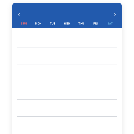
SUN
MON
TUE
WED
THU
FRI
SAT