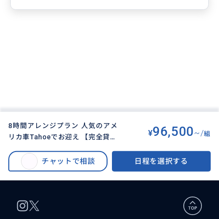
8時間アレンジプラン 人気のアメ
96,500
¥
~/
組
リカ車Tahoeでお迎え 【完全貸切
BUYMA TRAVEL
>
ロサンゼルスオプショナルツアー
>
チャーター・日本語・３名様まで
8時間アレンジプラン 人気のアメリカ車Tahoeでお迎え 【完全貸切チャータ
同額】 お好みでプラン提案
チャットで相談
日程を選択する
ー・日本語・３名様まで同額】 お好みでプラン提案