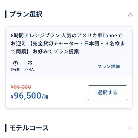
☆ドジャーススタジアム
プラン選択
など
観光者に人気のファストフードやレストラン、ショッ
8時間アレンジプラン 人気のアメリカ車Tahoeで
ピングモール、ローカルに人気のお店など
お迎え 【完全貸切チャーター・日本語・３名様ま
で同額】 お好みでプラン提案
予約各種や時間の延長、LA近郊のアメリカならではの
大自然、スケートボードパーク巡りなどその他のプラ
プラン詳細
8時間
〜4人
ンもご相談いただけます。
ドジャース試合、スタジオツアーなど別途料金で購入代
¥98,000
行も可能です、
選択する
96,500
/
¥
組
まずはお気軽にお問い合わせください。
モデルコース