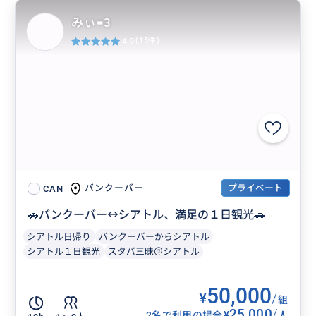
みぃ=3
4.9
(15件)
プライベート
バンクーバー
CAN
🚗バンクーバー↔️シアトル、満足の１日観光🚗
シアトル日帰り
バンクーバーからシアトル
シアトル１日観光
スタバ三昧＠シアトル
50,000
¥
/
組
25,000
/
¥
2名で利用の場合
人