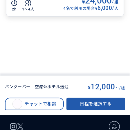
24,000
¥
/
組
6,000
/
¥
4名で利用の場合
人
2h
1〜4人
12,000
バンクーバー 空港⇔ホテル送迎
¥
~/
組
BUYMA TRAVEL
>
バンクーバーオプショナルツアー
>
バンクーバー 空港⇔ホテル送迎（片道）
チャットで相談
日程を選択する