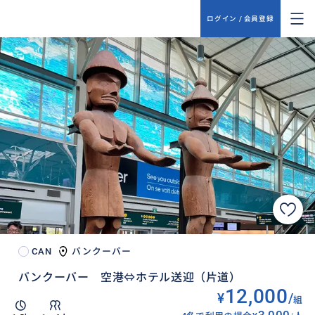
ログイン / 会員登録
CAN
バンクーバー
バンクーバー 空港⇔ホテル送迎（片道）
12,000
¥
/
組
3,000