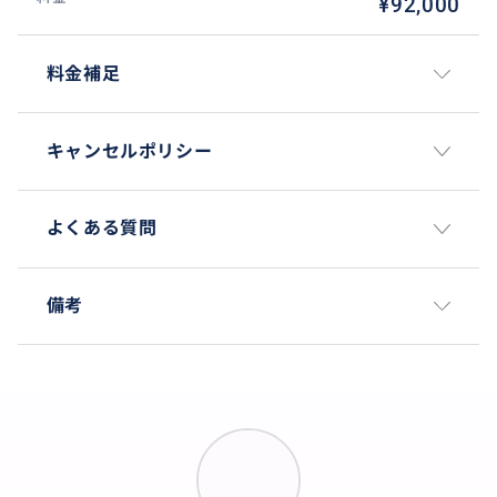
・灯台エリアのレストラン（景色と食事を楽しめる立
¥92,000
地）
・先住民が関わるクラフトビールスポット（状況によ
料金補足
りご提案）
・自家製アイスクリームの人気店（季節営業の場合あ
り）
キャンセルポリシー
※当日の天候、営業状況、参加者の体力やご希望によ
り最適な立ち寄り先を調整します。
よくある質問
移動方法と安心ポイント（ホテル送迎付き）
トロント市内のホテルまでお迎えに伺い、専用車で目
備考
的地へ向かいます。移動中も、日本語で当日の流れや
ハイキングの注意点、服装・持ち物、休憩のタイミン
グなどを丁寧にご案内。現地到着後も、集合場所やト
イレ、歩き始めの準備までサポートします。ツアー終了
後はホテルまでお送りするため、帰りの交通手段や時
間を気にせず安心です。長距離の日帰りでも、無理の
ないスケジュール設計を重視し、途中休憩も挟みなが