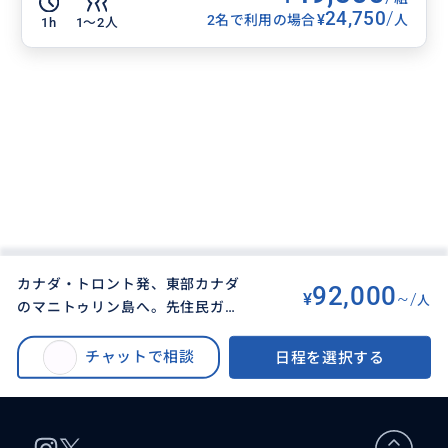
24,750
/
¥
2名で利用の場合
人
1h
1〜2人
カナダ・トロント発、東部カナダ
92,000
¥
~/
人
のマニトゥリン島へ。先住民ガイ
BUYMA TRAVEL
>
トロントオプショナルツアー
>
ドとカップ＆ソーサー断崖絶景ハ
トロント発 マニトゥリン島 カップ＆ソーサートレイル ハイキングツア
イク！伝説と植物解説、下山後は
チャットで相談
日程を選択する
ー
クラフトビールや灯台レストラン
も。初心者歓迎、少人数制。写真
映え抜群、限定！