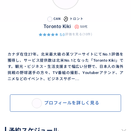
ら進行します。
CAN
トロント
費用についての考え方
Toronto Kiki
50代
飲食、立ち寄り先での購入、ドリンク等は各自ご負担
5.0
評価を見る(10件)
となります。その分、「何を体験したいか」「どこに
立ち寄りたいか」をご自身の希望に合わせて選べる自
由度があります。ハイキング中心でシンプルに楽しむ
カナダ在住27年。北米最大級の某ツアーサイトにてNo.1評価を
日にも、食や立ち寄りを充実させる日にも、どちらに
獲得し、サービス提供数は北米No.1となった「Toronto Kiki」で
も対応可能です。
す。観光・ビジネス・生活支援まで幅広い分野で、日本人の海外
挑戦の野球選手の方々、TV番組の撮影、Youtuberアテンド、ア
ニメなどのイベント、ビジネスサポー...
マニトゥリン島の断崖絶景は、写真以上に“空の広
さ”と“森の深さ”が心に残ります。そして、先住民ガイ
ドの言葉によって、その景色が「ただ美しい」から
プロフィールを詳しく見る
「意味のある場所」へ変わるのが、このプランの最大
の価値です。トロントから足を伸ばして、東部カナダの
知られざる絶景と物語を持ち帰る一日へ。枠に限りが
あるため、ご希望日が決まっている方はお早めにお問
予約スケジュール