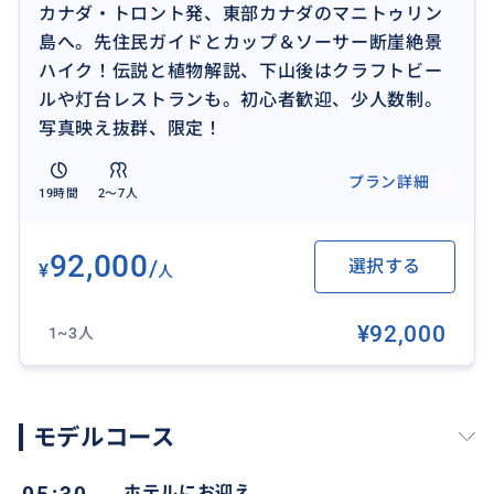
カナダ・トロント発、東部カナダのマニトゥリン
は、歩き方のコツや注意点をその都度お伝えし、安全
島へ。先住民ガイドとカップ＆ソーサー断崖絶景
第一で進行します。
ハイク！伝説と植物解説、下山後はクラフトビー
ルや灯台レストランも。初心者歓迎、少人数制。
道中は、先住民ガイドがこの土地の背景をやさしく紹
写真映え抜群、限定！
介します。例えば、地名「ミチギワディノング」が持つ
意味、ネナボゾー（Nanabozho）にまつわる伝説、自
プラン詳細
19時間
2〜7人
然と共に生きてきた人々の価値観、季節ごとに変わる
森のサイン（植物の特徴や薬草としての使い方、動物
の痕跡など）。ただ景色を見て帰るのではなく、「な
92,000
/
選択する
¥
人
ぜこの場所が大切にされてきたのか」「この森が何を
語っているのか」を知ることで、同じ風景がより深く心
¥92,000
1~3人
に残る体験へ変わります。
下山後は、ハイキングの余韻を楽しむ時間もご用意。
先住民が関わるクラフトビール（または別のドリンク
モデルコース
提案も可能）を味わったり、ゴア湾を望む灯台レスト
ランで食事を楽しんだり、自家製アイスクリームのお
ホテルにお迎え