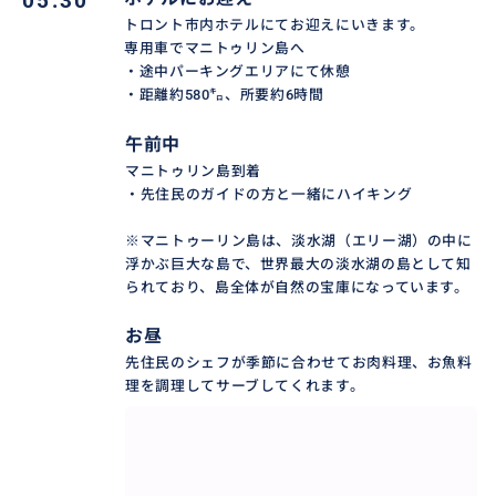
05:30
店に立ち寄ったりと、島の魅力を“最後まで美味しく”締
トロント市内ホテルにてお迎えにいきます。
めくくれます。旅の目的が「絶景」だけでなく、「そ
専用車でマニトゥリン島へ
・途中パーキングエリアにて休憩
の土地らしさ」に広がるのも、このプランの楽しさで
・距離約580㌔、所要約6時間
す。
午前中
このプランが特別な理由・魅力
マニトゥリン島到着
最大の魅力は、「先住民ガイドと歩く」という点にあ
・先住民のガイドの方と一緒にハイキング
ります。カップ＆ソーサーは人気のトレイルですが、
※マニトゥーリン島は、淡水湖（エリー湖）の中に
同じ道を歩いても、誰と歩くかで体験の質が大きく変
浮かぶ巨大な島で、世界最大の淡水湖の島として知
わります。土地の物語を知る人と歩くことで、岩の形、
られており、島全体が自然の宝庫になっています。
森の匂い、見上げる空の広さが、単なる観光ではな
お昼
く“学びと気づき”に変わります。ガイドブックやSNSで
先住民のシェフが季節に合わせてお肉料理、お魚料
は拾いきれない背景を聞きながら歩くからこそ、「自
理を調理してサーブしてくれます。
分の言葉で語れる旅」になります。
さらに、マニトゥリン島はアクセスの難しさゆえに、
日本からの旅行者にはまだ馴染みが薄い場所。だから