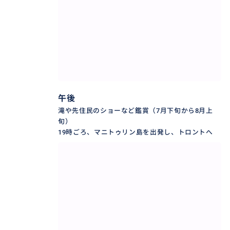
こそ、人が多すぎない落ち着いた雰囲気の中で、手つ
かずの自然を味わえるのが魅力です。季節ごとの美し
さも際立ち、春夏は緑と花々、秋は紅葉と澄んだ空気
が楽しめます。写真映えはもちろん、“静けさ”や“森の
時間”そのものが贅沢に感じられる場所です。
そして、長距離移動になりやすいエリアだからこそ、
午後
日本語ドライバー＆ガイド付きの専用車は大きな価値
滝や先住民のショーなど鑑賞（7月下旬から8月上
になります。ルート選定、休憩ポイント、当日の天候
旬）
や混雑に合わせた微調整、時間管理まで一括で行い、
19時ごろ、マニトゥリン島を出発し、トロントへ
参加者は安心して体験に集中できます。英語でのやり
取りや現地情報の確認に追われず、旅の満足度を最大
化できる設計です。
こんな方におすすめ
・トロント滞在中に、東部カナダの“知る人ぞ知る絶
景”を体験したい方