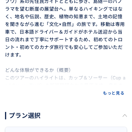
ブワ）系の先住民ガイドとともに歩き、島随一のパノ
ラマを望む断崖の展望台へ。単なるハイキングではな
く、地名や伝説、歴史、植物の知恵まで、土地の記憶
を聞きながら進む「文化×自然」の旅です。移動は専用
車で、日本語ドライバー＆ガイドがホテル送迎から当
日の流れまで丁寧にサポートするため、初めてのトロ
ント・初めてのカナダ旅行でも安心してご参加いただ
けます。
どんな体験ができるか（概要）
このツアーのハイライトは、カップ＆ソーサー（Cup a
nd Saucer Trail）の断崖展望台から見下ろす、息をの
むような大パノラマ。マニトゥリン島は“世界最大の淡
もっと見る
水島”として知られ、島の森、岩場、湖、空が織りなす
スケール感は格別です。ツアーでは、初心者の方でも無
プラン選択
理のないルートと時間配分を重視し、参加者の体力や
ペースに合わせて歩きます。休憩は多めに取り、写真撮
影の時間もしっかり確保。登りや足場が不安な箇所