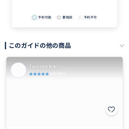
ここが本命。トロントから行く東部カナダ絶景トレイ
予約可能
要相談
予約不可
ルです。
このガイドの他の商品
おすすめ
Toronto Kiki
5.0
(10件)