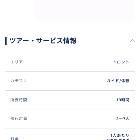
・普通の観光ではなく、文化や背景まで含めて深く味
わいたい方
・先住民の歴史や物語に触れながら自然を歩いてみた
い方
・初心者でも安心できるペースで、絶景ハイキングに
ツアー・サービス情報
挑戦したい方
・写真・動画の素材になる、壮大なパノラマを探して
いる方
エリア
トロント
・家族旅行や小グループで、会話が深まる体験をした
い方
カテゴリ
ガイド/体験
・英語や移動が不安なので、日本語サポートで安心し
て参加したい方
所要時間
19時間
訪れられる場所・スポット（例）
・マニトゥリン島「カップ＆ソーサー」トレイル（断
催行定員
2〜7人
崖展望台／森林トレイル）
・ゴア湾を望む景観スポット（立ち寄り候補）
1人あたり
料金