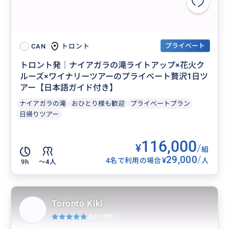
プライベート
トロント
CAN
先住民のシェフが、調理していただいたのをランチで
トロント発｜ナイアガラの滝ライトアップ×花火ク
ルーズ×ワイナリーツアーのプライベート贅沢1日ツ
食べることができます。ジョージアンベイ産の新鮮なト
アー【日本語ガイド付き】
ラウトにセージ、ミント、スマック、ハチミツを詰
め、プランテンで包み、粘土で覆い、炭火で焼き上げ
ナイアガラの滝
おひとり様も歓迎
プライベートプラン
日帰りツアー
たお魚料理もしくは、鹿肉を石窯で焼いた鹿肉に、森
で採れた野生の食材とキノコを添えたお肉料理のいず
116,000
れかを選べます。地元の植物から採れた温かい（また
¥
/
組
は冷たい）ハーブティーもつきます。
29,000
/
¥
4名で利用の場合
人
9h
〜4人
Toronto Kiki
5.0
(10件)