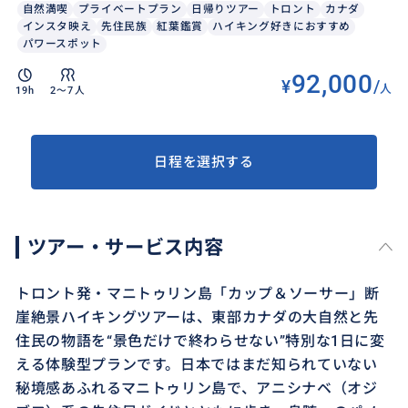
自然満喫
プライベートプラン
日帰りツアー
トロント
カナダ
インスタ映え
先住民族
紅葉鑑賞
ハイキング好きにおすすめ
パワースポット
92,000
¥
/
人
19h
2〜7人
日程を選択する
ツアー・サービス内容
トロント発・マニトゥリン島「カップ＆ソーサー」断
崖絶景ハイキングツアーは、東部カナダの大自然と先
住民の物語を“景色だけで終わらせない”特別な1日に変
える体験型プランです。日本ではまだ知られていない
秘境感あふれるマニトゥリン島で、アニシナベ（オジ