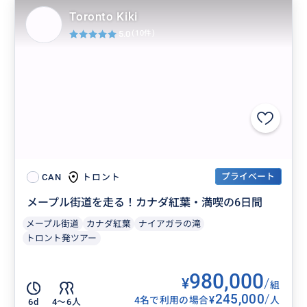
Toronto Kiki
5.0
(10件)
プライベート
トロント
CAN
メープル街道を走る！カナダ紅葉・満喫の6日間
メープル街道
カナダ紅葉
ナイアガラの滝
トロント発ツアー
980,000
¥
/
組
245,000
/
¥
4名で利用の場合
人
6d
4〜6人