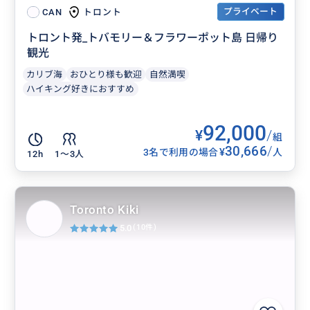
プライベート
トロント
CAN
トロント発_トバモリー＆フラワーポット島 日帰り
観光
ガイドブックにないカナダへ。トロント発・東部カナ
カリブ海
おひとり様も歓迎
自然満喫
ダ絶景体験
ハイキング好きにおすすめ
92,000
¥
/
おすすめ
組
30,666
/
¥
3名で利用の場合
人
12h
1〜3人
Toronto Kiki
5.0
(10件)