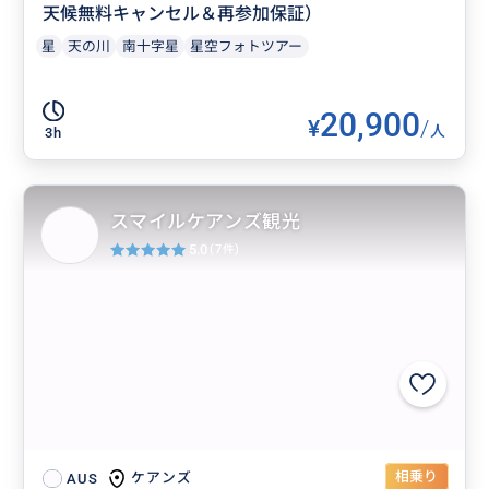
天候無料キャンセル＆再参加保証）
星
天の川
南十字星
星空フォトツアー
20,900
¥
/
人
3h
スマイルケアンズ観光
5.0
(7件)
相乗り
ケアンズ
AUS