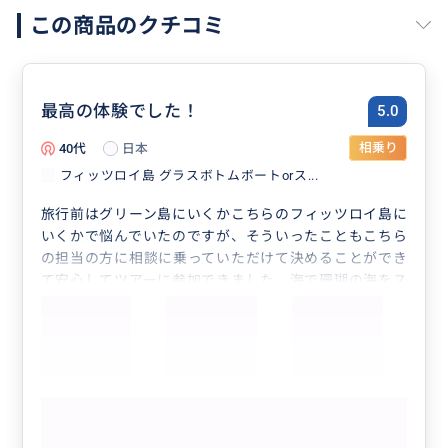
この商品のクチコミ
最高の体験でした！
5.0
40代
日本
相乗り
フィッツロイ島 グラスボトムボートorス...
旅行前はグリーン島にいくかこちらのフィッツロイ島に
いくかで悩んでいたのですが、そういったこともこちら
の担当の方に相談に乗っていただけて決めることができ
て安心してツアーに参加できました。海で珊瑚の海をス
ノーケリングできたりハイキングもできたりとても満足
のできる体験でした。
行きの船は酔い止め飲んで酔いにくいと書いてあった外
の後方席に座ったんですが、途中雨なのか波飛沫なのか
洗車機の中に入ったようなものすごい水しぶきの中で身
もっと見る
体も冷えたので途中で屋内席に避難しました。
島に着いた時もものすごい雨だったんですが、すぐに上