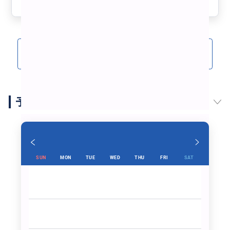
参考になった
0
がってダブルレインボーも見られて最高でした！
そのあとは降ったり晴れたりで、島の山頂もものすごい
風でしたがすごく景色が良かったです。
とても素敵な場所だったのでぜひまたケアンズにいった
ら訪れたいと思いました。
クチコミをもっと見る(1)
予約スケジュール
SUN
MON
TUE
WED
THU
FRI
SAT