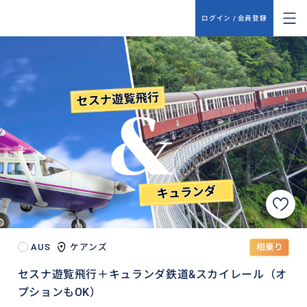
ログイン / 会員登録
AUS
ケアンズ
相乗り
セスナ遊覧飛行＋キュランダ鉄道&スカイレール（オ
プションもOK）