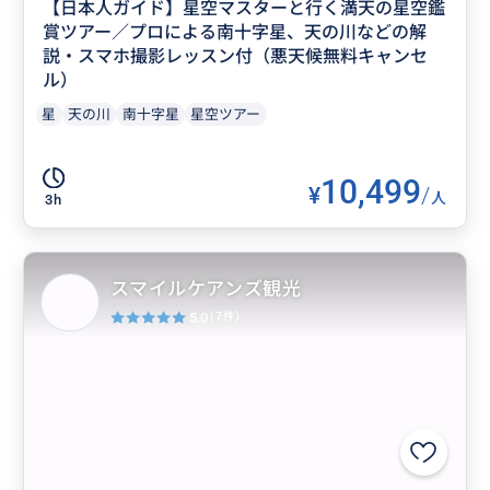
【日本人ガイド】星空マスターと行く満天の星空鑑
賞ツアー／プロによる南十字星、天の川などの解
説・スマホ撮影レッスン付（悪天候無料キャンセ
ル）
星
天の川
南十字星
星空ツアー
10,499
¥
/
人
3h
スマイルケアンズ観光
5.0
(7件)