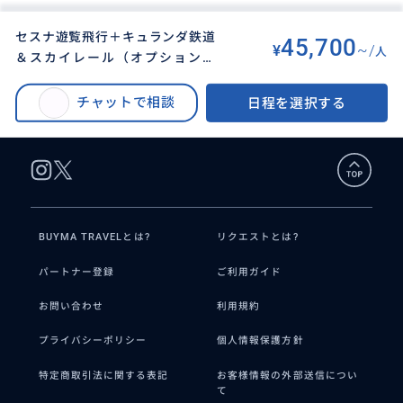
セスナ遊覧飛行＋キュランダ鉄道
45,700
¥
~/
人
＆スカイレール（オプションも
BUYMA TRAVEL
>
ケアンズオプショナルツアー
>
OK）
セスナ遊覧飛行＋キュランダ鉄道&スカイレール（オプションもOK）
チャットで相談
日程を選択する
BUYMA TRAVELとは?
リクエストとは?
パートナー登録
ご利用ガイド
お問い合わせ
利用規約
プライバシーポリシー
個人情報保護方針
特定商取引法に関する表記
お客様情報の外部送信につい
て