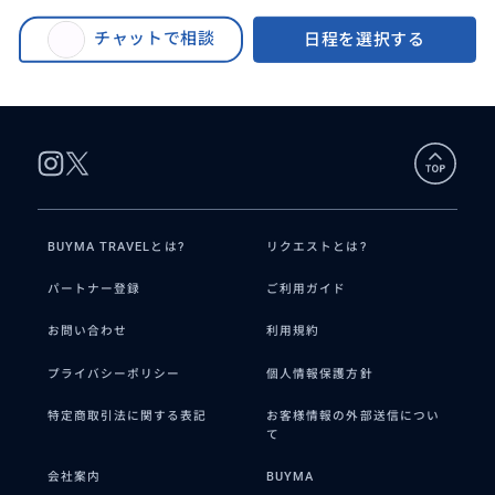
BUYMA TRAVEL
>
ゴールドコーストオプショナルツアー
>
【36年の実績・日本語ガイド】土ボタル＋星空観測付き・世界遺産スプリン
チャットで相談
日程を選択する
グブルック国立公園観光ツアー＜ゴールドコースト発＞当日受付可能・月～
土催行
BUYMA TRAVELとは?
リクエストとは?
パートナー登録
ご利用ガイド
お問い合わせ
利用規約
プライバシーポリシー
個人情報保護方針
特定商取引法に関する表記
お客様情報の外部送信につい
て
会社案内
BUYMA