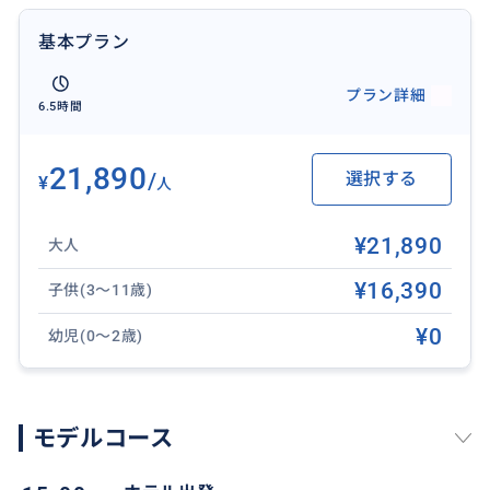
基本プラン
プラン詳細
6.5時間
21,890
/
選択する
¥
人
¥21,890
大人
¥16,390
子供(3～11歳)
¥0
幼児(0～2歳)
カンガルーの遭遇率は驚異の100％！動物本来の姿を観
察していただけます。エコツーリズム協会上級エコツ
アー承認済み！
モデルコース
夜は世界自然遺産の地を訪れて土ボタル鑑賞！