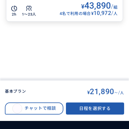
43,890
¥
/
組
10,972
/
¥
4名で利用の場合
人
2h
1〜23人
21,890
基本プラン
¥
~/
人
BUYMA TRAVEL
>
ゴールドコーストオプショナルツアー
>
【毎週火・木・土催行】野生動物探検＋土ボタル&星空観測付きエコサファリ
チャットで相談
日程を選択する
ツアー＜日本語ガイド／夕食付＞