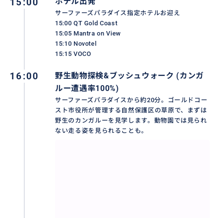
15:00
ホテル出発
洞窟のなかで見上げて観る土ボタルに感動。
サーファーズパラダイス指定ホテルお迎え
15:00 QT Gold Coast
お天気が良ければ南半球の星空鑑賞も！南十字星など
15:05 Mantra on View
南半球でしかみことのできない星もガイが説明しま
15:10 Novotel
す。
15:15 VOCO
16:00
野生動物探検&ブッシュウォーク (カンガ
オーストラリアのディナー付！
ルー遭遇率100%)
サーファーズパラダイスから約20分。ゴールドコー
スト市役所が管理する自然保護区の草原で、まずは
野生のカンガルーを見学します。動物園では見られ
ない走る姿を見られることも。