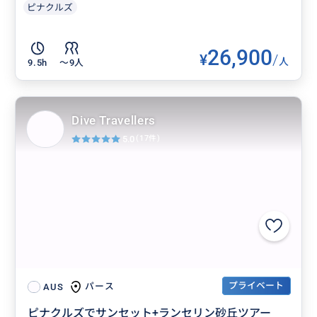
ピナクルズ
26,900
¥
/
人
9.5h
〜9人
Dive Travellers
5.0
(17件)
プライベート
パース
AUS
ピナクルズでサンセット+ランセリン砂丘ツアー