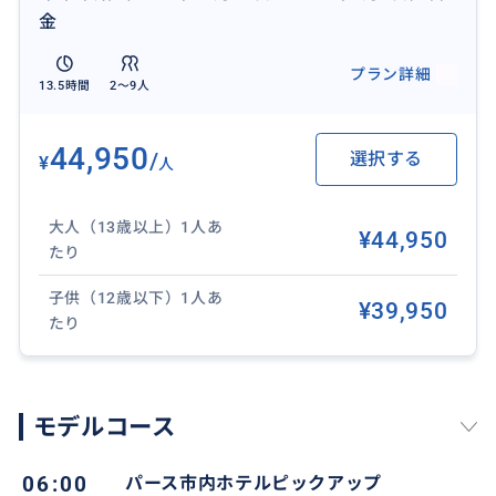
ル（約1.8km）にわたり真っ直ぐ延びた桟橋は、南半球
金
最長、観光用としては世界第2位の長さを誇ります。桟
橋には観光用のトロッコが走っていて、先端までゆっ
プラン詳細
13.5時間
2〜9人
くり海の景色を楽しめます。
44,950
/
選択する
¥
人
おすすめ
大人（13歳以上）1人あ
¥44,950
たり
子供（12歳以下）1人あ
¥39,950
たり
モデルコース
06:00
パース市内ホテルピックアップ