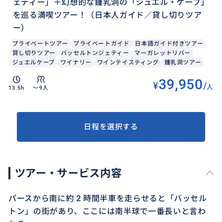
ェティー」＋幻想的な鍾乳洞の「ジュエル・ケーブ」
を巡る満喫ツアー！（日本人ガイド／貸し切りツア
ー）
プライベートツアー
プライベートガイド
日本語ガイド付きツアー
貸し切りツアー
バッセルトンジェティー
マーガレットリバー
ジュエルケーブ
ワイナリー
ワインテイスティング
鍾乳洞ツアー
39,950
¥
/
人
13.5h
〜9人
日程を選択する
ツアー・サービス内容
パースから南に約 2 時間半車を走らせると「バッセル
トン」の街があり、ここには南半球で一番長いと言わ