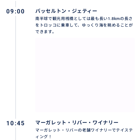
09:00
バッセルトン・ジェティー
南半球で観光用桟橋としては最も長い1.8kmの長さ
をトロッコに乗車して、ゆっくり海を眺めることが
西オーストラリアのマーガレット・リバー地域では老
できます。
舗のワイナリーで、”カベルネ・ソーベニヨン”や”シャ
ルドネ”のワインは世界中で定評があるワイナリーで
す。
おすすめ
10:45
マーガレット・リバー・ワイナリー
マーガレット・リバーの老舗ワイナリーでテイステ
ィング！