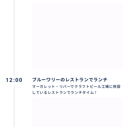
「マーガレット・リバー」周辺にいくつも点在する鍾
乳洞の中で最も長い“ジュエル・ケーブ(Jewel Cave)”。
約100万年の歳月をかけて形成されたクリスタルには壮
大さを感じます。
12:00
ブルーワリーのレストランでランチ
マーガレット・リバーでクラフトビール工場に併設
しているレストランでランチタイム！