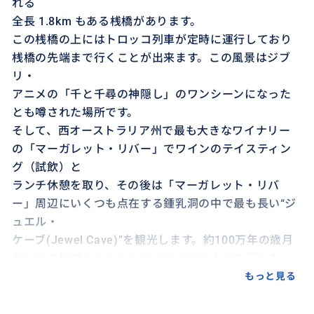
れる
全長 1.8km もある桟橋があります。
この桟橋の上にはトロッコ列車が定時に運行しており
桟橋の先端まで行くことが出来ます。この風景はジブ
リ・
アニメの「千と千尋の神隠し」のワンシーンになった
とも噂された場所です。
そして、西オーストラリア州で最も大きなワイナリー
の「マーガレット・リバー」でワインのテイスティン
グ（試飲）と
ランチ休憩を取り、その後は「マーガレット・リバ
ー」周辺にいくつも点在する鍾乳洞の中で最も長い“ジ
ュエル・
ケーブ(Jewel Cave)”を観光します。約100万年の歳月
をかけて形成されたクリスタルには壮大さを感じま
す。
もっと見る