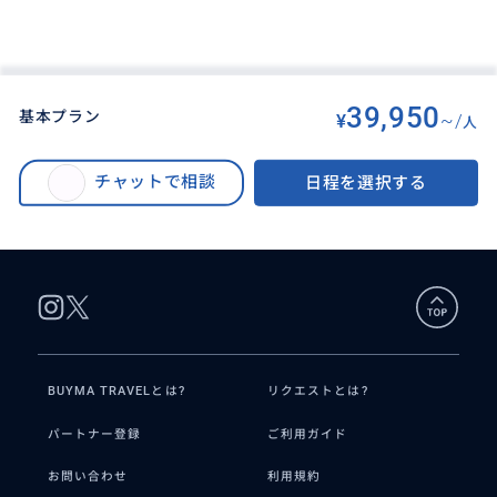
39,950
基本プラン
¥
~/
人
BUYMA TRAVEL
>
パースオプショナルツアー
>
ワインの名産地「マーガレット・リバー」と”千と千尋の神隠し”のモデルと噂
チャットで相談
日程を選択する
される「バッセルトン・ジェティー」＋幻想的な鍾乳洞の「ジュエル・ケー
ブ」を巡る満喫ツアー！（日本人ガイド／貸し切りツアー）
BUYMA TRAVELとは?
リクエストとは?
パートナー登録
ご利用ガイド
お問い合わせ
利用規約