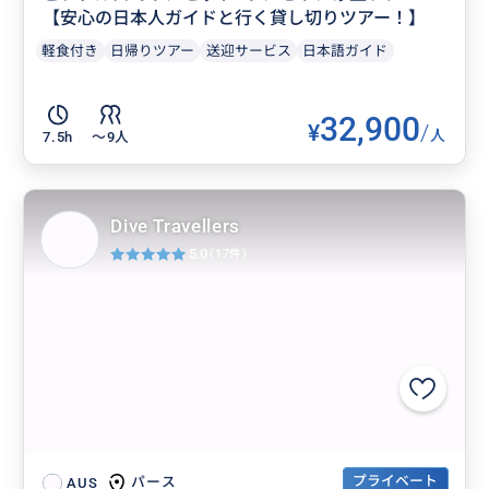
【安心の日本人ガイドと行く貸し切りツアー！】
軽食付き
日帰りツアー
送迎サービス
日本語ガイド
32,900
¥
/
人
7.5h
〜9人
Dive Travellers
5.0
(17件)
プライベート
パース
AUS