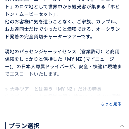
ト』のロケ地として世界中から観光客が集まる「ホビ
トン・ムービーセット」。
他のお客様に気を遣うことなく、ご家族、カップル、
お友達同士だけでゆったりと満喫できる、オークラン
ド発着の完全貸切チャーターツアーです。
現地のパッセンジャーライセンス（営業許可）と商用
保険をしっかりと保持した「MY NZ (マイニュージ
ー)」の日本人専属ドライバーが、安全・快適に現地ま
でエスコートいたします。
✨ 大手ツアーとは違う「MY NZ」だけの特長
完全プライベートの貸切空間： 他のツアー客との混載
はありません。移動中のおしゃべりや休憩も、お客様
もっと見る
のペースに合わせられます。
プラン選択
ドア・ツー・ドアの快適さ： オークランド市内のご宿