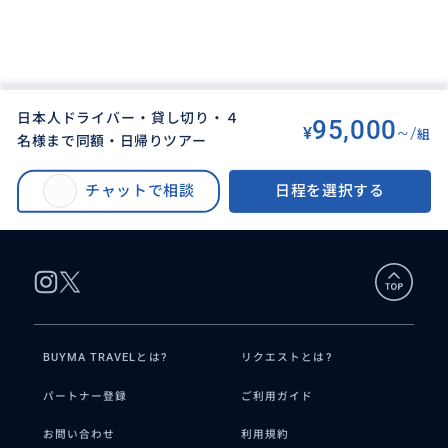
日本人ドライバー・貸し切り・４
95,000
¥
~/
組
名様まで同額・日帰りツアー
BUYMA TRAVEL
>
オークランドオプショナルツアー
>
【完全貸切・日本語安心】オークランド発着・ホビット村（ホビトン）を巡
チャットで相談
日程を選択する
る贅沢プライベート1日チャーターツアー
BUYMA TRAVELとは?
リクエストとは?
パートナー登録
ご利用ガイド
お問い合わせ
利用規約