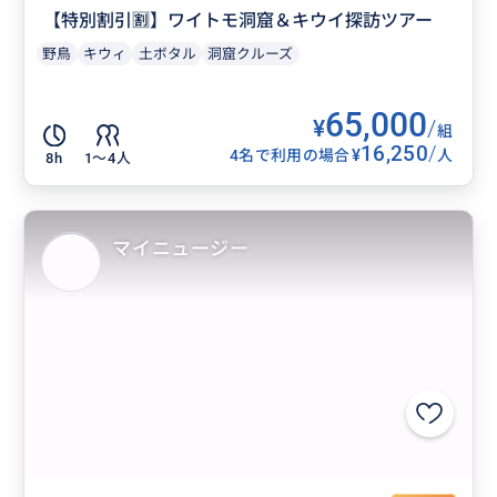
【特別割引🈹】ワイトモ洞窟＆キウイ探訪ツアー
野鳥
キウィ
土ボタル
洞窟クルーズ
65,000
¥
/
組
16,250
/
¥
4名で利用の場合
人
8h
1〜4人
マイニュージー