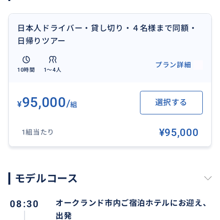
泊ホテル（または空港）までお迎えに上がり、帰りも
ご指定の場所までお送りします。重い荷物があっても安
日本人ドライバー・貸し切り・４名様まで同額・
心です。
日帰りツアー
ローカルな寄り道も自由自在： 道中にある可愛いカフ
プラン詳細
10時間
1〜4人
ェでのランチや、ガイドブックには載っていないニュ
ージーランドらしいのどかな絶景スポットなど、個人
チャーターならではの柔軟なアレンジが可能です。
95,000
/
選択する
¥
組
📅 当日のスケジュール例（アレンジ可能）
¥95,000
1組当たり
08:30 オークランド市内ご宿泊ホテルにお迎え、出発
11:00 のどかなワイカト地方のファームカフェでロー
カルランチ＆休憩
モデルコース
12:30 ホビット村（マタマタ）に到着
08:30
オークランド市内ご宿泊ホテルにお迎え、
出発