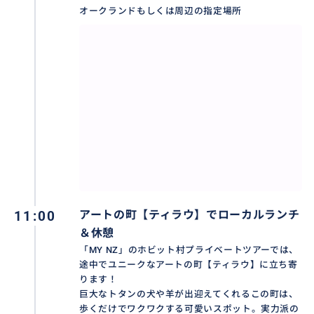
13:00 ホビトン・ムービーセット・ツアー（約2.5時
オークランドもしくは周辺の指定場所
間・現地ガイドによる案内）
16:00 ホビット村を出発、オークランドへ（途中でス
ーパーへの立ち寄りなどもOK）
18:30 オークランド市内ホテルにご到着、解散
11:00
アートの町【ティラウ】でローカルランチ
＆休憩
「MY NZ」のホビット村プライベートツアーでは、
途中でユニークなアートの町【ティラウ】に立ち寄
ります！
巨大なトタンの犬や羊が出迎えてくれるこの町は、
歩くだけでワクワクする可愛いスポット。実力派の