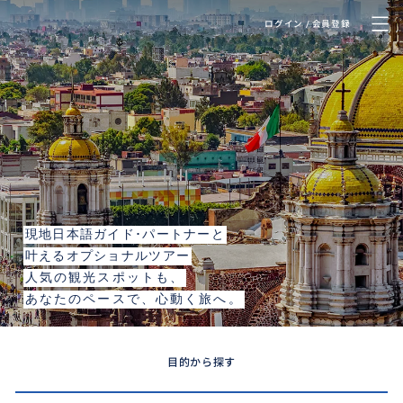
ログイン / 会員登録
Mexico City
メキシコシティ
現地日本語ガイド･パートナーと
叶えるオプショナルツアー
人気の観光スポットも、
あなたのペースで、心動く旅へ。
目的から探す