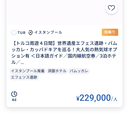
相乗り
イスタンブール
TUR
【トルコ周遊４日間】世界遺産エフェス遺跡・パム
ッカレ・カッパドキアを巡る！大人気の熱気球オプ
ション有 ＜日本語ガイド／国内線航空券／3泊ホテ
ル／...
イスタンブール発着
洞窟ホテル
パムッカレ
エフェソス遺跡
229,000
¥
/
人
4d