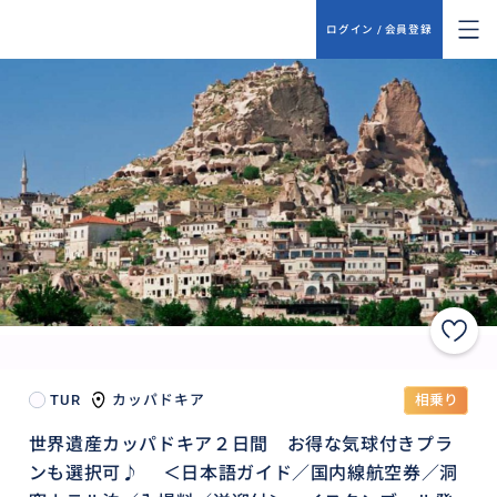
ログイン / 会員登録
TUR
カッパドキア
相乗り
世界遺産カッパドキア２日間 お得な気球付きプラ
ンも選択可♪ ＜日本語ガイド／国内線航空券／洞