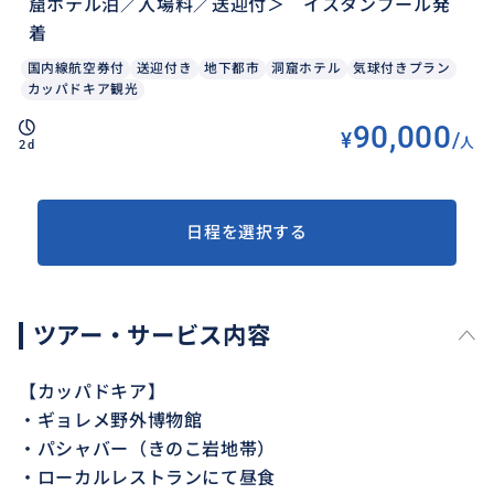
窟ホテル泊／入場料／送迎付＞ イスタンブール発
着
国内線航空券付
送迎付き
地下都市
洞窟ホテル
気球付きプラン
カッパドキア観光
90,000
¥
/
人
2d
日程を選択する
ツアー・サービス内容
【カッパドキア】
・ギョレメ野外博物館
・パシャバー（きのこ岩地帯）
・ローカルレストランにて昼食