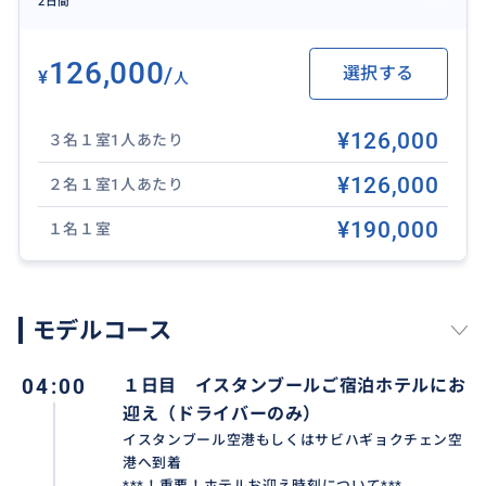
2日間
※気球アクティビティ詳細につきましては、弊社下記商
品をご確認ください。
126,000
/
選択する
https://travel.buyma.com/service/a070102/ic010104
¥
人
260311000014/
※観光ツアー内容は、「基本プラン」と同一です。
¥126,000
３名１室1人あたり
¥126,000
２名１室1人あたり
¥190,000
１名１室
モデルコース
04:00
１日目 イスタンブールご宿泊ホテルにお
迎え（ドライバーのみ）
イスタンブール空港もしくはサビハギョクチェン空
港へ到着
***！重要！ホテルお迎え時刻について***