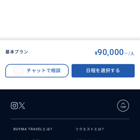
90,000
基本プラン
¥
~/
人
BUYMA TRAVEL
>
カッパドキアオプショナルツアー
>
世界遺産カッパドキア２日間 お得な気球付きプランも選択可♪ ＜日本語
チャットで相談
日程を選択する
ガイド／国内線航空券／洞窟ホテル泊／入場料／送迎付＞ イスタンブール
発着
BUYMA TRAVELとは?
リクエストとは?