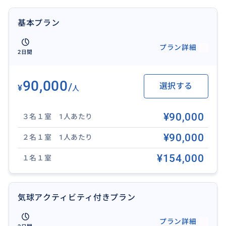
おすすめ
基本プラン
プラン詳細
2日間
90,000
/
選択する
¥
人
¥90,000
３名１室 1人あたり
¥90,000
２名１室 1人あたり
¥154,000
１名１室
基本プランに早朝気球アクティビティをプラスした豪華
気球アクティビティ付きプラン
版もご用意！
※気球アクティビティは２日目早朝の催行になります。
プラン詳細