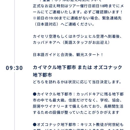
正式なお迎え時刻はツアー催行日前日18時までにメ
ールにてご連絡いたします。必ずご確認願います！
※前日の19:00までに連絡がない場合、緊急連絡先
（日本語対応）へご連絡ください。
カイセリ空港もしくはネヴシェヒル空港へ到着後、
カッパドキアへ（英語スタッフがお出迎え）
日本語ガイドと合流後、観光スタート！
09:30
カイマクル地下都市 または オズコナック
地下都市
どちらを訪れるかは状況に応じて当日決定します。
●カイマクル地下都市：カッパドキアに残る地下都
市の中でも最大級。住居だけでなく、学校、協会、
厨房やワイナリーまで備えられており、長期間生活
するための設備が整っていたことがうかがえます
●オズコナック地下都市：キリスト教徒が何世紀も