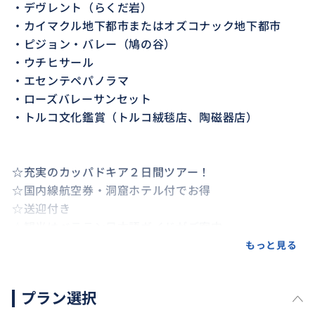
・デヴレント（らくだ岩）
・カイマクル地下都市またはオズコナック地下都市
・ピジョン・バレー（鳩の谷）
・ウチヒサール
・エセンテペパノラマ
・ローズバレーサンセット
・トルコ文化鑑賞（トルコ絨毯店、陶磁器店）
☆充実のカッパドキア２日間ツアー！
☆国内線航空券・洞窟ホテル付でお得
☆送迎付き
☆観光はベテラン日本語ガイドがご案内
☆ご予約から当日催行まで安心日本語サポート♪
もっと見る
プラン選択