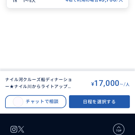
1h
1〜5人
ナイル河クルーズ船ディナーショ
17,000
¥
~/
人
ー★ナイル川からライトアップさ
BUYMA TRAVEL
>
カイロオプショナルツアー
>
れた夜景を楽しみながらローカル
ナイル河クルーズ船ディナーショー★ナイル川からライトアップされた夜景
or ヨーロッパ料理&ベリーダンス
チャットで相談
日程を選択する
を楽しみながらローカル or ヨーロッパ料理&ベリーダンスショー
ショー