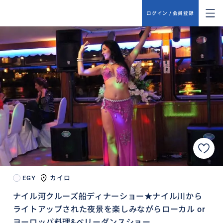
ログイン / 会員登録
EGY
カイロ
ナイル河クルーズ船ディナーショー★ナイル川から
ライトアップされた夜景を楽しみながらローカル or
ヨーロッパ料理&ベリーダンスショー