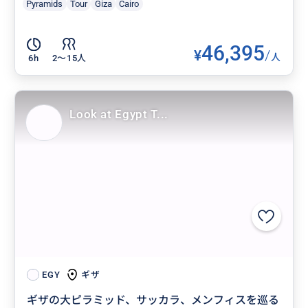
Pyramids
Tour
Giza
Cairo
46,395
¥
/
人
6h
2〜15人
Look at Egypt T...
ギザ
EGY
ギザの大ピラミッド、サッカラ、メンフィスを巡る