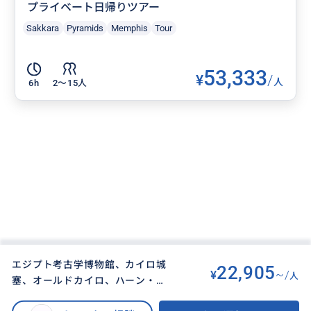
プライベート日帰りツアー
Sakkara
Pyramids
Memphis
Tour
53,333
¥
/
人
6h
2〜15人
エジプト考古学博物館、カイロ城
22,905
¥
~/
人
塞、オールドカイロ、ハーン・ハ
BUYMA TRAVEL
>
ギザオプショナルツアー
>
リーリ・バザールを巡るガイド付
エジプト考古学博物館、カイロ城塞、オールドカイロ＆ハーン・ハリーリ・