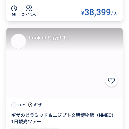
38,399
¥
/
人
6h
2〜15人
Look at Egypt T...
ギザ
EGY
ギザのピラミッド＆エジプト文明博物館（NMEC）
1日観光ツアー