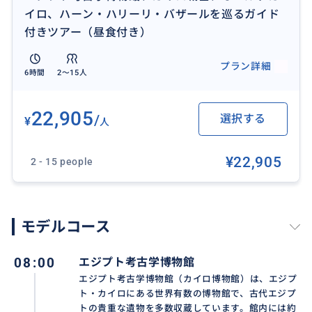
イロ、ハーン・ハリーリ・バザールを巡るガイド
付きツアー（昼食付き）
プラン詳細
6時間
2〜15人
エジプトの歴史と文化を満喫できる1日ツアーです。エ
22,905
/
選択する
¥
人
ジプト考古学博物館では、ファラオ時代の秘宝やミイ
ラ、貴重な遺物を見学します。その後、オールドカイ
¥22,905
ロを訪れ、ハンギング教会や聖セルギウス教会などの
2 - 15 people
歴史的なコプト教会を見学します。地元レストランで
エジプト料理の昼食を楽しんだ後は、ムハンマド・ア
リ・モスク（アラバスター・モスク）を訪問。最後
モデルコース
に、色鮮やかな布製品や香辛料、お土産品が並ぶ活気
あふれるハーン・ハリーリ・バザールを散策します。エ
08:00
エジプト考古学博物館
ジプトの歴史、宗教、文化を一度に体験できる充実し
エジプト考古学博物館（カイロ博物館）は、エジプ
たツアーです。
ト・カイロにある世界有数の博物館で、古代エジプ
トの貴重な遺物を多数収蔵しています。館内には約