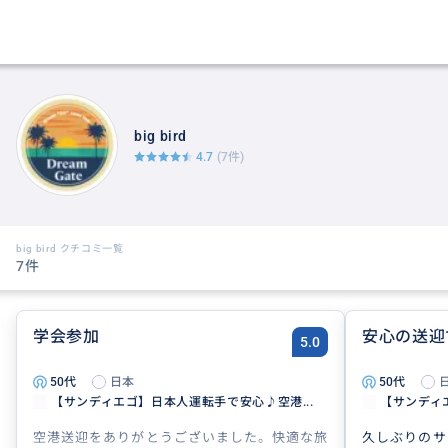
big bird
4.7
(7件)
big bird クチコミ一覧
7件
学会参加
安心の送迎
5.0
50代
日本
50代
【サンディエゴ】日本人運転手で安心♪空港...
【サンディ
空港送迎をありがとうございました。快適な旅
久しぶりのサ