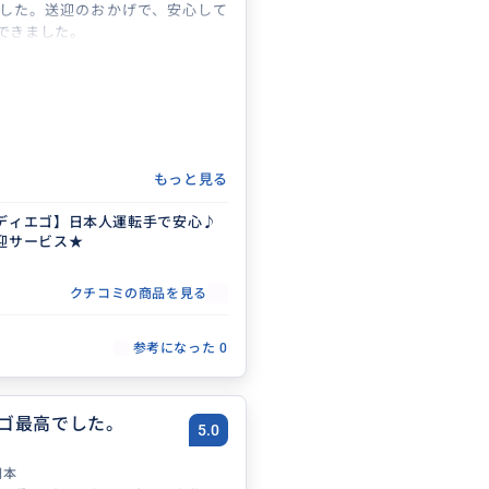
した。送迎のおかげで、安心して
できました。
もっと見る
ディエゴ】日本人運転手で安心♪
迎サービス★
クチコミの商品を見る
参考になった
0
ゴ最高でした。
5.0
日本