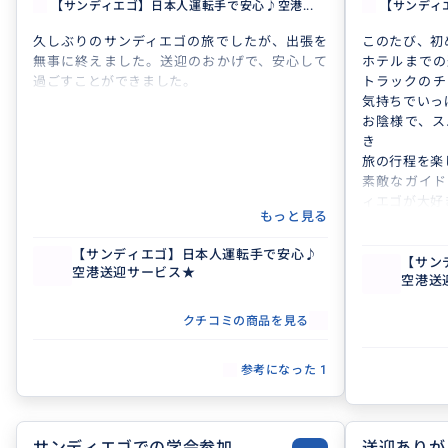
【サンディエゴ】日本人運転手で安心♪空港...
【サンディ
久しぶりのサンディエゴの旅でしたが、出張を
このたび、初
無事に終えました。送迎のおかげで、安心して
ホテルまでの
過ごすことができました。
トラックのチ
気持ちでいっ
お陰様で、ス
き
旅の行程を楽
素敵なガイド
ィエゴが大好
もっと見る
また次回も宜
ありがとござ
【サンディエゴ】日本人運転手で安心♪
【サン
空港送迎サービス★
空港送
クチコミの商品を見る
参考になった
1
サンディエゴでの学会参加
送迎ありが