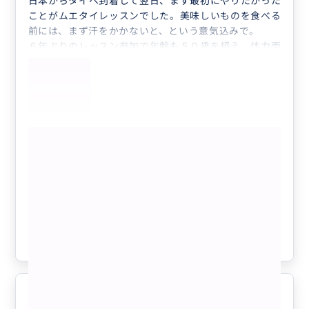
日本からタイへ到着して翌日、まず最初にやりたかった
ことがムエタイレッスンでした。美味しいものを食べる
前には、まず汗をかかないと、という意気込みで。
６年ぶりのレッスン参加で年齢も５０歳を超え、体力面
で不安もありましたが、予約についてはプライベートガ
イドさんのフォローで問題なくレッスン当日を迎えるこ
とができ、とても感謝しています。
もっと見る
タイで本場のムエタイ体験！ 初心者の
方でもお気軽にムエタイ体験ができま
す！
クチコミの商品を見る
参考になった
1
ルイヴィトンの展示からアフタヌー
5.0