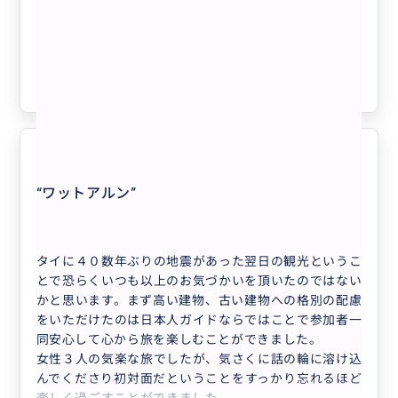
ツアーです。 合間にご希望に合わせてレ
ストランやカフェ、ショッピングにも回
ることが可能です。 詳細はお客様とご相
クチコミの商品を見る
談しながら決めていきます。
参考になった
0
バンコク女子旅の最上級クラス
5.0
“
ワットアルン
”
60代
日本
プライベートで市内、お寺４箇所を回るツア...
“
マンダリンオリエンタルホテル
”
タイに４０数年ぶりの地震があった翌日の観光というこ
とで恐らくいつも以上のお気づかいを頂いたのではない
かと思います。まず高い建物、古い建物への格別の配慮
をいただけたのは日本人ガイドならではことで参加者一
同安心して心から旅を楽しむことができました。
女性３人の気楽な旅でしたが、気さくに話の輪に溶け込
んでくださり初対面だということをすっかり忘れるほど
楽しく過ごすことができました。