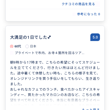
エタイを体験していただけます。
クチコミの商品を見る
参考になった
0
大満足の1日でした💕
5.0
60代
日本
プライベートで市内、お寺４箇所を回るツア...
朝9時から17時まで、こちらの希望にそってスケジュー
ルを立ててくださり、行きたい所はほとんど行けまし
た。途中暑くて休憩したい時も、こちらの様子を見て、
オレンジドリンクを買う手伝いをしてもらい、生き返り
ました。
おしゃれなカフェでのランチ、食べたかったアイスキャ
ンディー、買たかったマカロンのお店など、こちらの希
望をすべて叶えてくださり、本当に有意義なプライベー
トツアーでした。ありがとございました。また機会があ