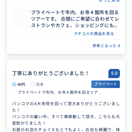
もっと見る
ればお願いしたいと思います。
プライベートで市内、お寺４箇所を回る
ツアーです。 合間にご希望に合わせてレ
ストランやカフェ、ショッピングにも回
ることが可能です。 詳細はお客様とご相
クチコミの商品を見る
談しながら決めていきます。
参考になった
3
丁寧にありがとうございました！
5.0
40代
日本
プライベート
プライベートで市内、お寺４箇所を回るツア...
バンコクの4大寺院を回って頂きありがとうございまし
た！
バンコクの暑い中、すべて車移動して頂き、こちらも大
変助かりました！
お昼のお店のチョイスもとてもよく、お店も綺麗で、味