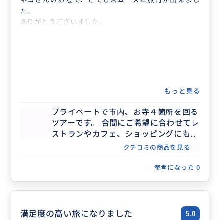
ネコさんのお陰で、とてもスムーズに旅行が出来まし
た。
ありがとうございました。
もっと見る
プライベートで市内、お寺４箇所を回る
ツアーです。 合間にご希望に合わせてレ
ストランやカフェ、ショッピングにも回
ることが可能です。 詳細はお客様とご相
クチコミの商品を見る
談しながら決めていきます。
参考になった
0
満足度の高い旅になりました
5.0