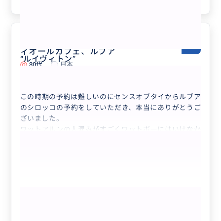
参考になった
0
センスオブタイ、ワットアルン、デ
5.0
ィオールカフェ、ルブア
“
ルイヴィトン
”
30代
日本
プライベートで市内、お寺４箇所を回るツア...
この時期の予約は難しいのにセンスオブタイからルブア
のシロッコの予約をしていただき、本当にありがとうご
ざいました。
ワットアルンの人混みがすごくワットポーにはいけなか
ったですが、トゥクトゥクに乗れてとても良かったで
す。
私たちだけではできなかった貴重な体験をありがとうご
ざいました。
またガイドさんには30日にも大変お世話になり、また
もっと見る
機会がございましたら、連絡したいと思います。
“
バターベア
”
プライベートで市内、お寺４箇所を回る