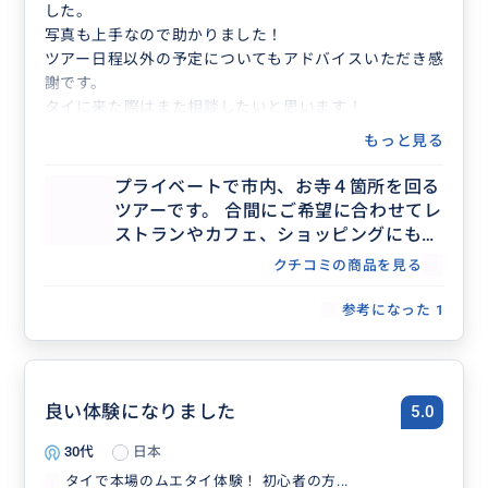
した。
写真も上手なので助かりました！
ツアー日程以外の予定についてもアドバイスいただき感
謝です。
タイに来た際はまた相談したいと思います！
もっと見る
プライベートで市内、お寺４箇所を回る
ツアーです。 合間にご希望に合わせてレ
ストランやカフェ、ショッピングにも回
ることが可能です。 詳細はお客様とご相
クチコミの商品を見る
談しながら決めていきます。
参考になった
1
良い体験になりました
5.0
30代
日本
タイで本場のムエタイ体験！ 初心者の方...