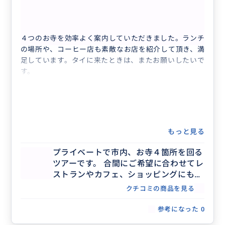
60代
日本
プライベートで市内、お寺４箇所を回るツア...
４つのお寺を効率よく案内していただきました。ランチ
の場所や、コーヒー店も素敵なお店を紹介して頂き、満
足しています。タイに来たときは、またお願いしたいで
す。
もっと見る
プライベートで市内、お寺４箇所を回る
ツアーです。 合間にご希望に合わせてレ
ストランやカフェ、ショッピングにも回
ることが可能です。 詳細はお客様とご相
クチコミの商品を見る
談しながら決めていきます。
参考になった
0