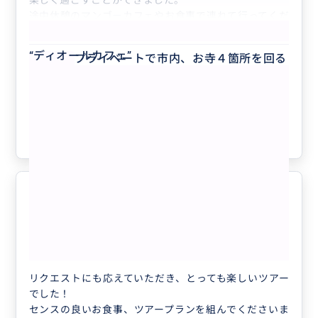
途中休憩のマンゴーカフェやお食事で連れて行ってくだ
もっと見る
さったカフェARAKSAは全ておいしくとても幸せ気分で
した。
“
ディオールカフェ
”
プライベートで市内、お寺４箇所を回る
話題満載バンコク女子旅最上級クラスだと思えるツアー
ツアーです。 合間にご希望に合わせてレ
となりいい思い出をたくさん作ることができました。
ストランやカフェ、ショッピングにも回
ることが可能です。 詳細はお客様とご相
クチコミの商品を見る
談しながら決めていきます。
参考になった
1
最高でした！
5.0
30代
日本
プライベートで市内、お寺４箇所を回るツア...
リクエストにも応えていただき、とっても楽しいツアー
でした！
センスの良いお食事、ツアープランを組んでくださいま