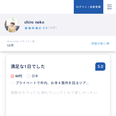
ログイン / 会員登録
chiro neko
4.6
(16件)
chiro neko クチコミ一覧
評価が高い順
16件
満足な1日でした
5.0
60代
日本
プライベートで市内、お寺４箇所を回るツア...
素敵なカフェにも連れていってくれて楽しかったい