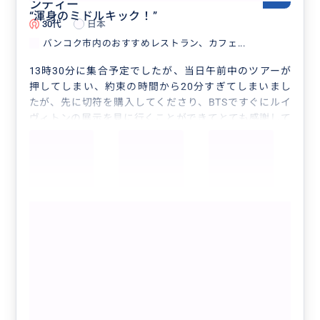
ンティー
“
渾身のミドルキック！
”
30代
日本
バンコク市内のおすすめレストラン、カフェ...
13時30分に集合予定でしたが、当日午前中のツアーが
押してしまい、約束の時間から20分すぎてしまいまし
たが、先に切符を購入してくださり、BTSですぐにルイ
ヴィトンの展示を見に行くことができてとても感謝して
います。
また、パラゴンサイアムのバターベアが5階から1階に
変わったことも調べて頂きありがとうございました。
マンダリンオリエンタルのクリスマスアフタヌーンティ
ーやタイ式のアフタヌーンティーを楽しめたのもガイド
もっと見る
さんのお陰です。
本当にありがとうございました。
バンコク市内のおすすめレストラン、カ
また機会がござましたら、よろしくお願いいたします。
フェを回るプライベートツアーです。
クチコミの商品を見る