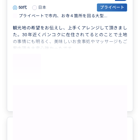
50代
日本
プライベート
プライベートで市内、お寺４箇所を回る大型...
観光地の希望をお伝えし、上手くアレンジして頂きまし
た。30年近くバンコクに在住されてるとのことで土地
の事情にも明るく、美味しいお食事処やマッサージもご
案内頂き大変心強かったです。
バンコクに来る際にはまたお世話になりたいです。
もっと見る
参考になった
0
充実した1日
5.0