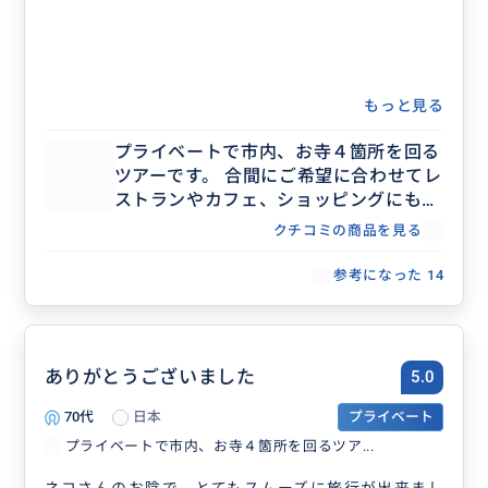
もっと見る
プライベートで市内、お寺４箇所を回る
ツアーです。 合間にご希望に合わせてレ
ストランやカフェ、ショッピングにも回
ることが可能です。 詳細はお客様とご相
クチコミの商品を見る
談しながら決めていきます。
参考になった
14
ありがとうございました
5.0
70代
日本
プライベート
プライベートで市内、お寺４箇所を回るツア...