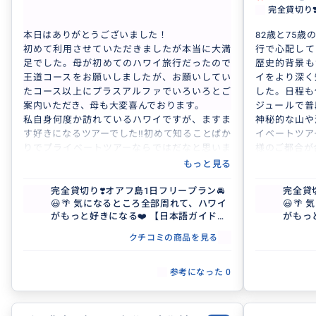
完全貸切り❣️オアフ島1日フリープラン🚘...
完全貸切り❣
本日はありがとうございました！
82歳と75
初めて利用させていただきましたが本当に大満
行で心配して
足でした。母が初めてのハワイ旅行だったので
歴史的背景も
王道コースをお願いしましたが、お願いしてい
イをより深く
たコース以上にプラスアルファでいろいろとご
した。日程も
案内いただき、母も大変喜んでおります。
ジュールで普
私自身何度か訪れているハワイですが、ますま
神秘的な山や
す好きになるツアーでした‼️初めて知ることばか
イベートツア
りでプライベートツアーならではだなと思いま
様のご都合が
した。もし迷われている方がいらっしゃれば、
まのお気遣も
もっと見る
早く予約された方が絶対絶対いいです。
根気よくお付
運転も上手で、写真スポットでたくさん撮影し
もに素敵な写
完全貸切り❣️オアフ島1日フリープラン🚘
完全貸
😃🌴 気になるところ全部周れて、ハワイ
😃
てくださって、車内も清潔で、本当にわがまま
年齢なると家
がもっと好きになる❤️ 【日本語ガイド／
がもっ
を最後まで叶えてくださったツアーでした。
ものです。
貸切／3名まで同額】
貸切／
またぜひ！お願いします。
お二方とも本
クチコミの商品を見る
参考になった
0