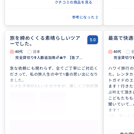
クチコミの商品を見る
参考になった
2
旅を締めくくる素晴らしいツア
最高で快適
5.0
ーでした。
40代
日本
40代
完全貸切り❣️人数追加用🌈🚘🌴 【各プ...
完全貸切り❣️
急な依頼にも関わらず、全てご丁寧にご対応く
ハワイ旅行の
ださって、私の旅人生の中で1番の思い出になり
た。レンタカ
ました。
トガイドのエ
小さな子供が3人いたのですが、優しくご対応頂
ます！行きた
いて本当に感謝の気持ちでいっぱいです。
ぶ叶えて頂き
この木なんの木で木登りをしたり、ウミガメを
こどもたちも
海岸で間近で見られたり、子供達が普段体験で
聞いていて…
きない事をさせてもらえたのでとても成長した
ます！
気がします。
1日、長いよ
その全てをステキなお写真におさめてくださっ
た！素敵な写
もっと見る
て、ハワイでの家族写真はなかなかないので、
た。