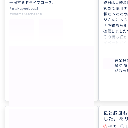
一周するドライブコース。
昨日は大変お
#makapuubeach
初めて使用す
#waimanalobeach
頼だったため
#kualoaranch
ジさんにお会
#kafukushrimp
明や雑談も相
#haleiwa
確信しました^
#aokisshaveice
その後も細か
#pohakulanai
イベートガイ
#balancerock
来ました！パ
もっと見る
ガイドさんのおすすめスポットと私たちの希望
説明いただい
の場所で沢山の家族写真を撮ってもらいまし
ワイのあらゆ
完全貸切り❣️オアフ島1日フリープラン🚘
完全貸
😃🌴 気になるところ全部周れて、ハワイ
😃
た。自分達でドライブするパターンだとなかな
非来たいとな
がもっと好きになる❤️ 【日本語ガイド／
がもっ
か家族写真は撮れないので、今回のツアーは、
またその際は
貸切／3名まで同額】
貸切／
運転手付き＋行く場所の歴史など詳しいガイド
せんが、是非
クチコミの商品を見る
付き＋写真撮影付き このようなツアーはなか
なか無いと思います！
参考になった
0
今回のツアーはかなりお得感があり満足な１日
になりました！！
大満足のプライベートツアーで
母と叔母も
5.0
した‼️‼️
した。あ
た。
30代
日本
60代