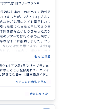
️オアフ島1日フリープラン🚘...
歳の母姉妹を連れての初めての海外旅
おりましたが、2人ともEijiさんの
含めたご説明にとても満足しハワ
知れた気になったと申しておりま
体調を鑑みたゆとりをもったスケ
段のツアーでは行く事の出来ない
海の佇まいに感動しました。プラ
ーならではだと思います。またEiji
合わず、1日案内して頂いたリサさ
素晴らしく年寄りの気まぐれにも
もっと見る
き合い頂きました。また２日間と
真を頂きました。写真など、この
切り❣️オアフ島1日フリープラン🚘
 気になるところ全部周れて、ハワイ
族以外に撮って頂く機会も貴重な
と好きになる❤️ 【日本語ガイド／
3名まで同額】
日にありがとうございました。
クチコミの商品を見る
参考になった
1