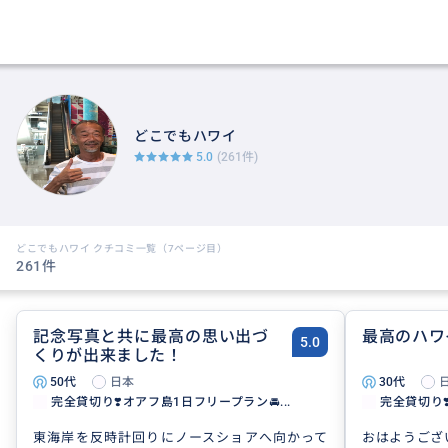
どこでもハワイ
5.0
(261件)
どこでもハワイ クチコミ一覧（7ページ目）
261件
記念写真と共に最高の思い出づ
最高のハワ
5.0
くりが出来ました！
50代
日本
30代
完全貸切り❣️オアフ島1日フリープラン🚘...
完全貸切り❣
東海岸を反時計回りにノースショアへ向かって
おはようござ