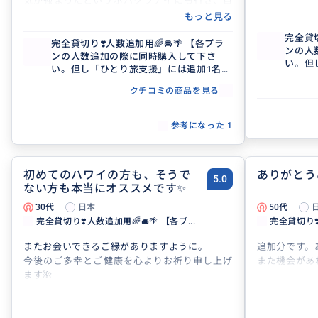
気が強まったというポハクラナイにも行き、自
分にも運気が強まるよう祈ってきました。
もっと見る
家族で本当に楽しい思い出に残る素敵な旅行が
完全貸切
できました。
完全貸切り❣️人数追加用🌈🚘🌴 【各プラ
ンの人
ンの人数追加の際に同時購入して下さ
エイジさん、ありがとうございました。
い。但
い。但し「ひとり旅支援」には追加1名様
のみ】
のみ】
クチコミの商品を見る
参考になった
1
初めてのハワイの方も、そうで
ありがとう
5.0
ない方も本当にオススメです✨
30代
日本
50代
完全貸切り❣️人数追加用🌈🚘🌴 【各プ...
完全貸切り❣️
またお会いできるご縁がありますように。
追加分です。
今後のご多幸とご健康を心よりお祈り申し上げ
また機会があ
ます🌺