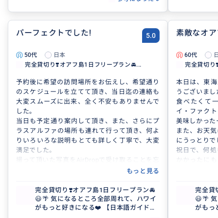
パーフェクトでした!
素敵なオア
5.0
50代
日本
60代
完全貸切り❣️オアフ島1日フリープラン🚘...
完全貸切り❣
予約後に希望の訪問場所をお伝えし、希望通り
本日は、東海
のスケジュールを立てて頂き、当日迄の連絡も
うございまし
大変スムーズに出来、全く不安もありませんで
食べたくて
した。
イ・ファクト
当日も予定通り案内して頂き、また、さらにプ
美味しかった
ラスアルファの場所も連れて行って頂き、何よ
また、お天気
りいろいろな説明もとても詳しく丁寧で、大変
にうっとりで
満足でした。
祝日で、何処
撮って頂いた写真をAirDropで受け取ることを忘
かかったにも
れてしまいましたが、すぐにデータを送って頂
案内していた
もっと見る
き、最後までしっかり対応してもらい、感謝で
ありがとうご
す。ありがとうございました。
是非、次回も
完全貸切り❣️オアフ島1日フリープラン🚘
完全貸
😃🌴 気になるところ全部周れて、ハワイ
😃
がもっと好きになる❤️ 【日本語ガイド／
がもっ
貸切／3名まで同額】
貸切／