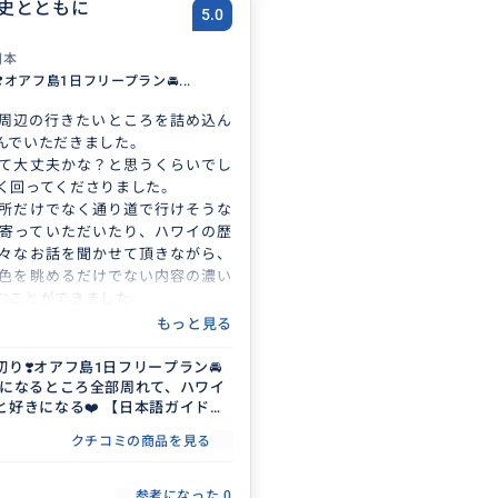
史とともに
5.0
日本
️オアフ島1日フリープラン🚘...
周辺の行きたいところを詰め込ん
んでいただきました。
て大丈夫かな？と思うくらいでし
く回ってくださりました。
所だけでなく通り道で行けそうな
寄っていただいたり、ハワイの歴
々なお話を聞かせて頂きながら、
色を眺めるだけでない内容の濃い
むことができました。
、また一緒に周りたいとニコニコ
もっと見る
時間をありがとうございます。
切り❣️オアフ島1日フリープラン🚘
 気になるところ全部周れて、ハワイ
と好きになる❤️ 【日本語ガイド／
3名まで同額】
クチコミの商品を見る
参考になった
0