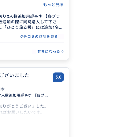
もっと見る
り❣️人数追加用🌈🚘🌴 【各プラ
数追加の際に同時購入して下さ
し「ひとり旅支援」には追加1名様
クチコミの商品を見る
参考になった
0
ございました
5.0
日本
人数追加用🌈🚘🌴 【各プ...
ありがとうございました。
ればお願いしたいです。