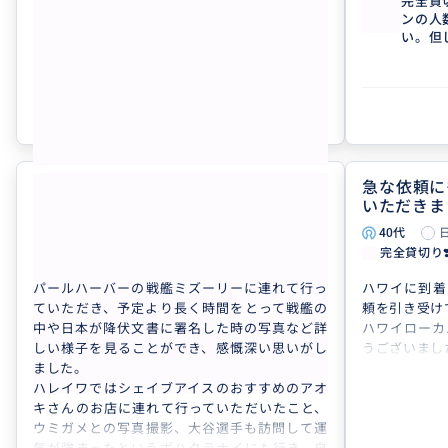
すごく嬉しかったです。
こどもたちの
完全貸切り❣️人数追加用🌈🚘🌴 【各プラ
完全貸切
ンの人数追加の際に同時購入して下さ
ンの人
ウミガメもノースショアのパワースポットな
とは…1日観
い。但し「ひとり旅支援」には追加1名様
い。但
ど、個人の旅行では行けなかったと思うので、
色と美味しい
のみ】
のみ】
思い出深い旅行になりました。
ん
クチコミの商品を見る
またハワイに行けるように頑張って、またぜひ
また次回も…
お願いしたいなと思います！ありがとうござい
です☆
参考になった
0
ました。
ハレイワでは大きなウミガメと
急な依頼に
5.0
遭遇できました。
いただきま
70代
日本
40代
完全貸切り❣️人数追加用🌈🚘🌴 【各プ...
完全貸切り❣️
パールハーバーの戦艦ミズーリーに連れて行っ
ハワイに到着
ていただき、予定より長く時間をとって戦艦の
頼を引き受け
中や日本が降伏文書に署名した時の写真など詳
ハワイローカ
しい様子を見ることができ、感慨深い思いがし
うございまし
ました。
ハレイワではシェイブアイスのおすすめのアオ
キさんのお店に連れて行っていただいたこと、
ウミガメとの写真撮影、大谷選手も訪問して運