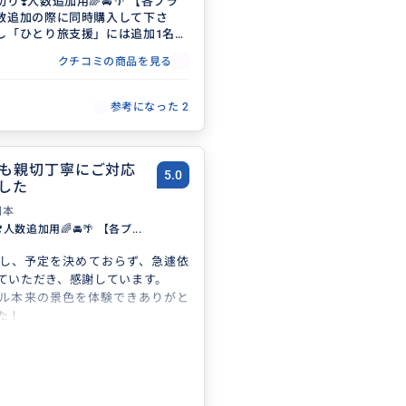
旅の中で一番印象に残っているこ
り❣️人数追加用🌈🚘🌴 【各プラ
数追加の際に同時購入して下さ
光だそうです！！ きれいな海や景
し「ひとり旅支援」には追加1名様
ご飯と🐢に会えたこと…忘れませ
クチコミの商品を見る
観光はエイジさんにお願いしたい
参考になった
2
も親切丁寧にご対応
5.0
した
日本
人数追加用🌈🚘🌴 【各プ...
し、予定を決めておらず、急遽依
ていただき、感謝しています。
ル本来の景色を体験できありがと
た！