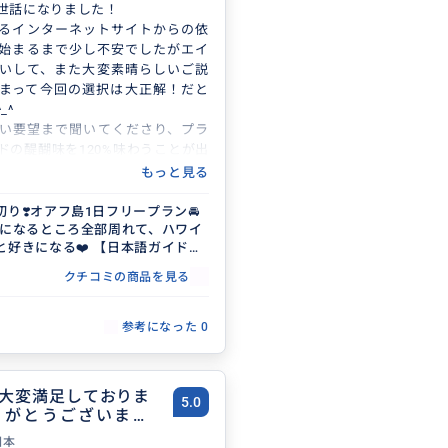
世話になりました！
るインターネットサイトからの依
始まるまで少し不安でしたがエイ
いして、また大変素晴らしいご説
まって今回の選択は大正解！だと
_^
い要望まで聞いてくださり、プラ
ドの醍醐味を120%味わうことが出
ールハーバーの立体地図で色々ご
もっと見る
たおかげで妻も私もお父様も、ハ
る魅力を教えていただき、また是
切り❣️オアフ島1日フリープラン🚘
 気になるところ全部周れて、ハワイ
っております！
と好きになる❤️ 【日本語ガイド／
ガイドをおねがいするかもしれま
3名まで同額】
またよろしくお願いいたします！
クチコミの商品を見る
参考になった
0
大変満足しておりま
5.0
りがとうございまし
日本