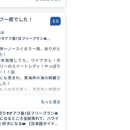
フ一周でした！
5.0
日本
️オアフ島1日フリープラン🚘...
岸〜ノースぐるり一周、ありがと
た！
一年我慢してた、ワイアホレ・ポ
リーのスイートレディ！やっぱり
ー！！😋
にも恵まれ、東海岸の海の綺麗さ
した！
も人の出が多く、予定外に時間が
かかわらず、最後まで気持ち良く
だき感謝です
もっと見る
ざいました
お願いしたいと思います😊
切り❣️オアフ島1日フリープラン🚘
 気になるところ全部周れて、ハワイ
と好きになる❤️ 【日本語ガイド／
3名まで同額】