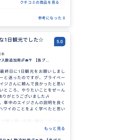
クチコミの商品を見る
参考になった
0
な1日観光でした☆
5.0
日本
人数追加用🌈🚘🌴 【各プ...
最終日に1日観光をお願いしまし
ーと迷ったのですが、プライベー
イジさんに頼んで良かったと思い
いところ、やりたいことをぜーん
ありがとうございました🎶
、車中のエイジさんの説明を良く
ハワイのことをよく学べたと思い
うで短く思い出深い観光になりまし
真も含め、大変お世話になりまし
もっと見る