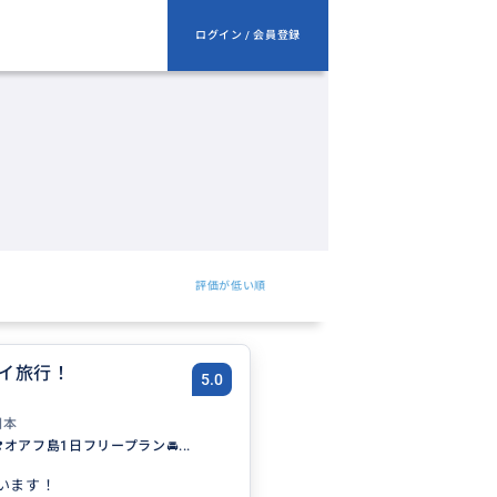
ログイン / 会員登録
評価が低い順
イ旅行！
5.0
日本
️オアフ島1日フリープラン🚘...
います！