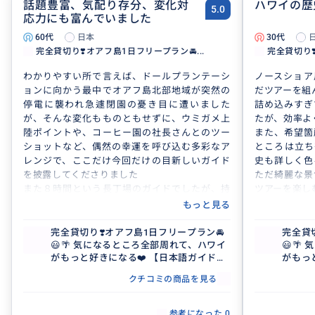
話題豊富、気配り存分、変化対
ハワイの歴
5.0
応力にも富んでいました
60代
日本
30代
完全貸切り❣️オアフ島1日フリープラン🚘...
完全貸切り❣
わかりやすい所で言えば、ドールプランテーシ
ノースショア
ョンに向かう最中でオアフ島北部地域が突然の
だツアーを組
停電に襲われ急遽閉園の憂き目に遭いました
詰め込みすぎ
が、そんな変化もものともせずに、ウミガメ上
たが、効率よ
陸ポイントや、コーヒー園の社長さんとのツー
また、希望箇
ショットなど、偶然の幸運を呼び込む多彩なア
ところは立ち
レンジで、ここだけ今回だけの目新しいガイド
史も詳しく色
を披露してくださりました
ただ綺麗な景
また８時間という長丁場のガイドでしたが、持
ツアーを楽し
ち前の豊富な話題はとめどなく流れ、その場そ
子供もなつき
もっと見る
の時期の特徴的な話題で埋め尽くされ、とても
でした。
軽快であっという間の一日でした
とても楽しい
完全貸切り❣️オアフ島1日フリープラン🚘
完全貸
😃🌴 気になるところ全部周れて、ハワイ
😃
食事のニーズや買い物アレンジなど、私たちの
がもっと好きになる❤️ 【日本語ガイド／
がもっ
希望に準じたガイドに仕立ててくださりとても
貸切／3名まで同額】
貸切／
満足いくものでした
クチコミの商品を見る
ありがとうございました
参考になった
0