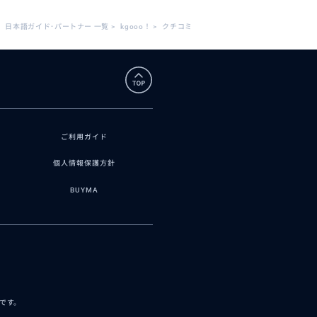
日本語ガイド･パートナー 一覧
>
kgooo！
>
クチコミ
ご利用ガイド
個人情報保護方針
BUYMA
スです。