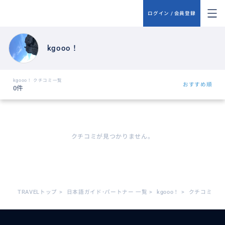
ログイン / 会員登録
kgooo！
kgooo！ クチコミ一覧
おすすめ順
0件
クチコミが見つかりません。
TRAVELトップ
>
日本語ガイド･パートナー 一覧
>
kgooo！
>
クチコミ