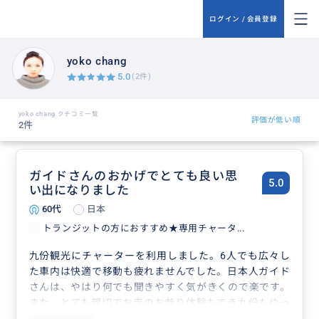
ログイン / 会員登録
yoko chang
5.0
(2件)
yoko chang クチコミ一覧
評価が低い順
2件
ガイドさんのおかげでとても良い思
5.0
い出になりました
60代
日本
トランジットの方におすすめ★専用チャータ...
九份観光にチャーターを利用しました。6人でも広々し
た車内は快適で移動も疲れませんでした。日本人ガイド
さんは、やはり何でも聞きやすく気がきくので楽です。
また、とても親切でお寺のお参り体験もでき九份もゆっ
くりまわれました。