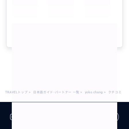
はぜったい行けなかったと思います。マッシュポテトも
甘くないクレープもおいしかった！
よい思い出になりました、ありがとうございました！！
また次の機会もよろしくお願いします！
もっと見る
♡おしゃべりも楽しかったです♡
参考になった
1
1 - 2 / 2
TRAVELトップ
>
日本語ガイド･パートナー 一覧
>
yoko chang
>
クチコミ