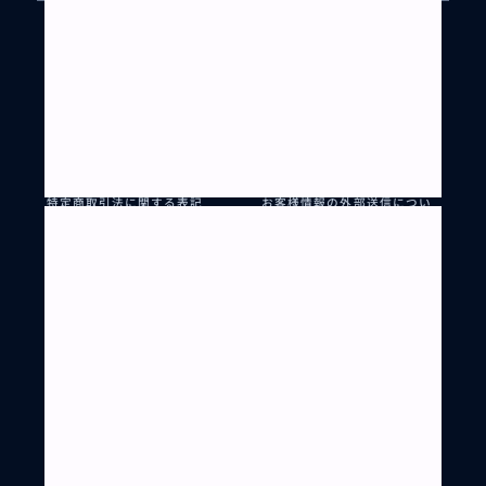
BUYMA TRAVELとは?
リクエストとは?
パートナー登録
ご利用ガイド
お問い合わせ
利用規約
プライバシーポリシー
個人情報保護方針
特定商取引法に関する表記
お客様情報の外部送信につい
て
会社案内
BUYMA
BUYMA TRAVEL は BUYMA を運営する株式会社エニグモ（東証
プライム上場）のグループサービスです。