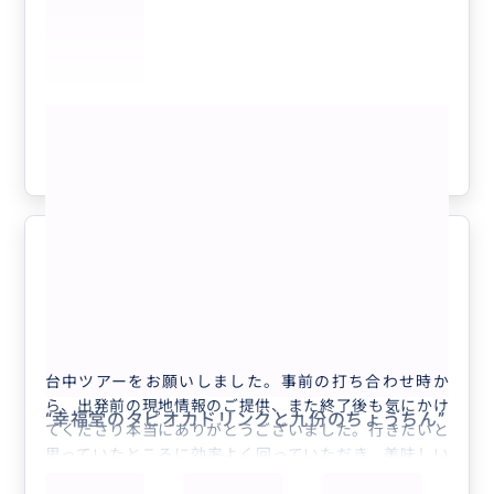
ツアー中もガイドさんにとても良くしてもらい本当にお
願いして良かったです。ありがとうございました。
もっと見る
参考になった
5
とても楽しい1日でした。
5.0
40代
日本
《台北⇔台中》★専用チャーター車付き！★...
台中ツアーをお願いしました。事前の打ち合わせ時か
ら、出発前の現地情報のご提供、また終了後も気にかけ
“
幸福堂のタピオカドリンクと九份のちょうちん
”
てくださり本当にありがとうございました。行きたいと
思っていたところに効率よく回っていただき、美味しい
お店も連れて行ってくださいました。夜市も自分1人で