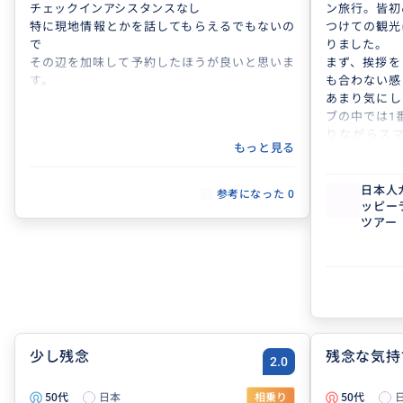
チェックインアシスタンスなし
ン旅行。皆初
特に現地情報とかを話してもらえるでもないの
つけての観光
で
りました。
その辺を加味して予約したほうが良いと思いま
まず、挨拶を
す。
も合わない感
あまり気にし
ブの中では1
りながらス
もっと見る
た。正直そ
が、この後色
機嫌取りのよ
日本人
参考になった
0
ッピー
その後目的地
ツアー
ーランドに着
でいたのです
を指差して
「この子がこ
た。10才に
けていたので
むことができ
撮ろうとした
少し残念
残念な気持
2.0
長料金取りま
れずただただ
50代
日本
相乗り
50代