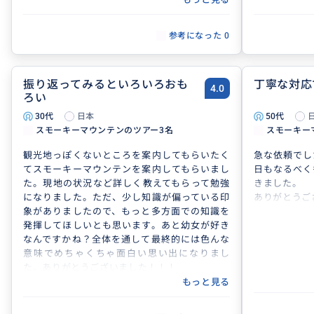
参考になった
0
振り返ってみるといろいろおも
丁寧な対応
4.0
ろい
30代
日本
50代
スモーキーマウンテンのツアー3名
スモーキーマ
観光地っぽくないところを案内してもらいたく
急な依頼でし
てスモーキーマウンテンを案内してもらいまし
日もなるべく
た。現地の状況など詳しく教えてもらって勉強
きました。
になりました。ただ、少し知識が偏っている印
ありがとうご
象がありましたので、もっと多方面での知識を
発揮してほしいとも思います。あと幼女が好き
なんですかね？全体を通して最終的には色んな
意味でめちゃくちゃ面白い思い出になりまし
た。ありがとうございました！！！
もっと見る