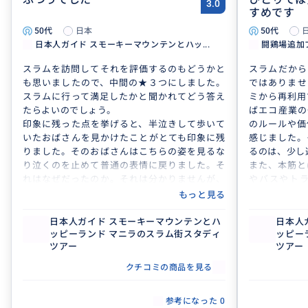
3.0
すめです
50代
日本
50代
日本人ガイド スモーキーマウンテンとハッ...
闘鶏場追加
スラムを訪問してそれを評価するのもどうかと
スラムだから
も思いましたので、中間の★３つにしました。
ではありませ
スラムに行って満足したかと聞かれてどう答え
ミから再利用
たらよいのでしょう。
ばエコ産業の
印象に残った点を挙げると、半泣きして歩いて
のルールや価
いたおばさんを見かけたことがとても印象に残
感じました。
りました。そのおばさんはこちらの姿を見るな
るのは、少し
り泣くのを止めて普通の表情に戻りました。そ
また、本筋と
れはなぜだったのか。それは分かりませんが、
やバスやト
この場所に行かなければ得られない問いであり
は、体験でき
もっと見る
経験でした。あと、ガイドさんから本当に貧し
くて大変な人についての見解を聞けたことが良
日本人ガイド スモーキーマウンテンとハ
日本人
ッピーランド マニラのスラム街スタディ
ッピー
かったです。
ツアー
ツアー
クチコミの商品を見る
参考になった
0