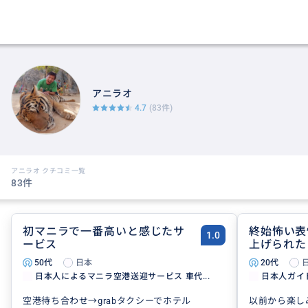
アニラオ
4.7
(83件)
アニラオ クチコミ一覧
83件
初マニラで一番高いと感じたサ
終始怖い表
1.0
ービス
上げられた
50代
日本
20代
日本人によるマニラ空港送迎サービス 車代...
日本人ガイド
空港待ち合わせ→grabタクシーでホテル
以前から楽し