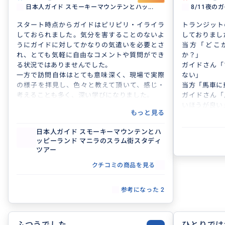
間より1時間
日本人ガイド スモーキーマウンテンとハッ...
8/11夜の
近くまでバイ
して友人たち
スタート時点からガイドはピリピリ・イライラ
トランジット
楽しい時間を
しておられました。気分を害することのないよ
しておりまし
うにガイドに対してかなりの気遣いを必要とさ
当方「どこ
れ、とても気軽に自由なコメントや質問ができ
か？」
る状況ではありませんでした。
ガイドさん「
一方で訪問自体はとても意味深く、現場で実際
ない」
の様子を拝見し、色々と教えて頂いて、感じ・
当方「馬車に
考えることも多く、深い学びになりました。
ガイドさん「
いほうが良い
もっと見る
、、、など
り。
日本人ガイド スモーキーマウンテンとハ
楽しく過ごし
ッピーランド マニラのスラム街スタディ
残念な気持ち
ツアー
色々と良い勉
いました。
クチコミの商品を見る
参考になった
2
ふつうでした
ひとりでは