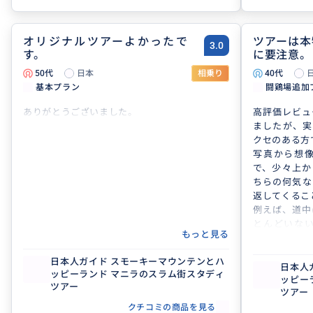
オリジナルツアーよかったで
ツアーは本
3.0
す。
に要注意。
50代
日本
相乗り
40代
基本プラン
闘鶏場追加
ありがとうございました。
高評価レビュ
ましたが、実
クセのある方
写真から想
で、少々上か
ちらの何気な
返してくるこ
例えば、道中
とんどいな
もっと見る
「当たり前だ
る。あなたは
日本人ガイド スモーキーマウンテンとハ
るか？」と強
日本人
ッピーランド マニラのスラム街スタディ
ッピー
も買い物など
ツアー
ツアー
つ、ツアーの
で黙っておき
クチコミの商品を見る