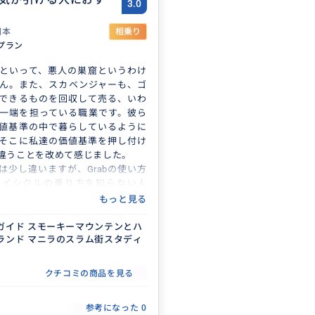
3.0
日本
相乗り
プラン
といって、悪人の巣窟というわけ
ん。また、スカベンジャーも、ゴ
できるものを回収して売る、いわ
一端を担っている職業です。彼ら
値基準の中で暮らしているように
そこに私達の価値基準を押し付け
違うことを改めて感じました。
は少し違いますが、Grabの使い方
ライシクルの乗り方を知らない人
、楽しいかもしれません。
もっと見る
ガイド スモーキーマウンテンとハ
ランド マニラのスラム街スタディ
クチコミの商品を見る
参考になった
0