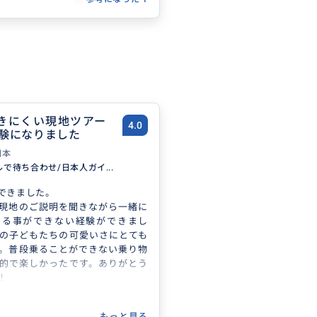
最低限にする。Grabやジプニーで
た移動中、沈黙が気まずくてつい
まいがちですが、無理に話を振ら
言が少し刺さっても、さらっと聞
タルが◎
のものは★5級です。ガイドとの付
得た上で参加すれば、きっと忘れ
になるはずです。
きにくい現地ツアー
4.0
験になりました
日本
テルで待ち合わせ/日本人ガイ...
できました。
現地のご説明を聞きながら一緒に
じる事ができない経験ができまし
の子どもたちの可愛いさにとても
。普段乗ることができない乗り物
的で楽しかったです。ありがとう
！
もっと見る