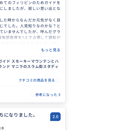
めてのフィリピンのためガイドを
にしましたが、寂しい思い出とな
した時からなんだか元気がなく目
じでした。人見知りなのかな？と
ていませんでしたが、呼んだグラ
番後部座席を1人で占領して寝転が
マホをいじってくつろいでいまし
の姿に嫌な気持ちにはなりました
もっと見る
々案内してもらう事になるのでご
うに愛想よく接していました。
ガイド スモーキーマウンテンとハ
ランド マニラのスラム街スタディ
のスモーキーマウンテンとハッピ
き現地の人との触れ合いを楽しん
が、ハッピーランド内の1人の少女
クチコミの商品を見る
ガイドさんがこう言ったのです。
の中で1番可愛い」。衝撃的でし
参考になった
3
も満たない子に対して性的な目を向
す。それ以降私たちは現地を楽し
ず、せめて写真だけでもたくさん
ところ、「早くしてください。延
ちになりました。
2.0
すよ。」と立ち止まることを許さ
先へと進んで行きました。予定時
日本