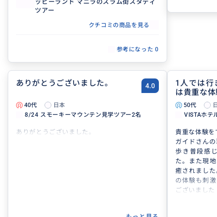
ッピーランド マニラのスラム街スタディ
・雑談は必要
ツアー
のちょっとし
話しかけてし
クチコミの商品を見る
なくてよい
・向こうの発
参考になった
0
き流せるメン
体験の価値そ
き合い方を心
られない経験
ありがとうございました。
1人では行
4.0
は貴重な体
40代
日本
50代
8/24 スモーキーマウンテン見学ツアー2名
VISTAホ
ありがとうございました。
貴重な体験を
ガイドさんの
歩き普段感
た。また現地
癒されました
の体験も刺激
ございました
もっと見る