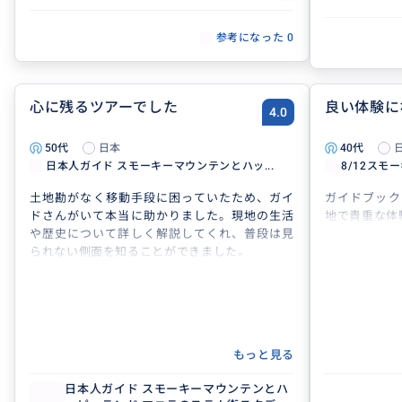
ガイドさん自
思います。
参考になった
0
ただし、ツア
スモーキーマ
の移動体験、
く体験——ど
心に残るツアーでした
良い体験に
4.0
いものです。
ハッピーラン
50代
日本
40代
バスケをする
日本人ガイド スモーキーマウンテンとハッ...
8/12スモ
方がカメラに
っているサ
土地勘がなく移動手段に困っていたため、ガイ
ガイドブック
お、その後子
ドさんがいて本当に助かりました。現地の生活
地で貴重な体
まれました（
や歴史について詳しく解説してくれ、普段は見
す。快くおご
られない側面を知ることができました。
なると思いま
このレビュー
ません。心構
います。
参加前に意識
の場合）：
もっと見る
・ガイドとの
を持っておく
日本人ガイド スモーキーマウンテンとハ