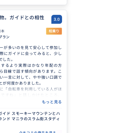
物。ガイドとの相性
3.0
日本
相乗り
プラン
ーが多いのを見て安心して参加し
際にガイドに会ってみると、少し
でした。
像するより実際はかなり年配の方
ら目線で話す傾向があります。こ
い一言に対して、やや強い口調で
とが何度かありました。
に「自転車を利用している人がほ
いですね」と話しかけたところ、
。こんな暑い中、誰が自転車に乗
もっと見る
日本の真夏の真昼間に自転車に乗
く言い返されました。（…真夏で
ガイド スモーキーマウンテンとハ
ランド マニラのスラム街スタディ
で乗ることはあるけど、と思いつ
残り時間に影響するといけないの
ました）