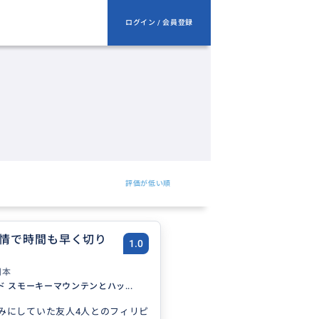
ログイン / 会員登録
評価が低い順
情で時間も早く切り
1.0
日本
 スモーキーマウンテンとハッ...
みにしていた友人4人とのフィリピ