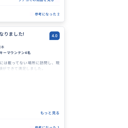
クチコミの商品を見る
身も「合う・合わない」はあると
参考になった
2
ーの内容自体は素晴らしいです。
ウンテンの歴史解説、ジプニーで
ハッピーランドの路地を実際に歩
れも普通の観光では絶対に得られな
なりました!
4.0
ドでは、現地の子供たちと一緒に
日本
機会があり、その様子をガイドの
ーキーマウンテン4名
収めてくださいました（いつもや
ービスかはわかりませんが）。な
には載ってない場所に訪問し、現
供たちに「コーラ奢って」とせが
験ができて満足しました。
笑）。氷代込みで85PHPほどで
ってあげると、より温かい交流に
す。
を見て参加をやめてほしくはあり
えひとつで、良い体験になると思
しておくと良いこと（特に1人参加
もっと見る
やりとりには、ある程度の心構え
参考になった
1