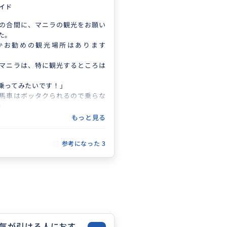
早く切り上げて、ガイドさんの家の
ガイド
クタクシーで移動した後は解散を
と夕食に楽しみました。
の合間に、マニラの観光をお願い
ありがとうございました。
た。
かお勧めの観光場所はあります
マニラは、特に観光するところは
乗ってみたいです！」
馬車はボッタクられるので乗らな
」
、何を聞いても否定的な返答ばか
もっと見る
たいと思い、依頼しましたが、
参考になった
3
になりました。
強になりました。ありがとうござ
気が引ける人におす