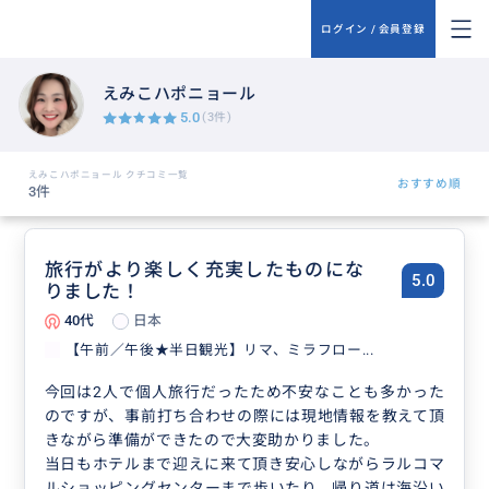
ログイン / 会員登録
えみこハポニョール
5.0
(3件)
えみこハポニョール クチコミ一覧
おすすめ順
3件
旅行がより楽しく充実したものにな
5.0
りました！
40代
日本
【午前／午後★半日観光】リマ、ミラフロー...
今回は2人で個人旅行だったため不安なことも多かった
のですが、事前打ち合わせの際には現地情報を教えて頂
きながら準備ができたので大変助かりました。
当日もホテルまで迎えに来て頂き安心しながらラルコマ
ルショッピングセンターまで歩いたり、帰り道は海沿い