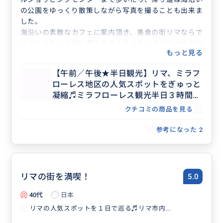
の公園をゆっくり散策しながら写真を撮ることも出来ま
した。
海沿いの素敵なカフェに案内頂き、美食の街リマならで
はの行きたい地域に関するオススメのレストランやカフ
もっと見る
ェ、お土産ショップ、また最近のリマ事情なども伺うこ
とができて、えみこさんのおかげでより楽しく有意義な
【午前／午後★半日観光】リマ、ミラフ
時間を過ごすことが出来ました。
ローレス地区の人気スポットをぎゅっと
旅行初日をアテンド頂いたおかげで、残りの日程も大変
凝縮♬ミラフローレス観光半日３時間コ
満喫でき本当にありがとうございました♪
ース リマを知り尽くしたガイドと効率
クチコミの商品を見る
よく市内を周る旅
参考になった
2
リマの街を満喫！
5.0
40代
日本
リマの人気スポットを１日で巡る♬リマ市内...