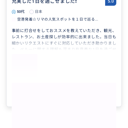
充実した1日を過ごせました❗
5.0
50代
日本
空港発着☆リマの人気スポットを１日で巡る...
事前に打合せをしておススメを教えていただき、観光、
レストラン、お土産探しが効率的に出来ました。当日も
細かいリクエストにすぐに対応していただき助かりまし
た。ペルーに関する理解も深まり有意義な1日を過ごせ
ました。えみこさんがとても素敵な方で、めちゃめちゃ
おススメです。
もっと見る
参考になった
4
1 - 3 / 3