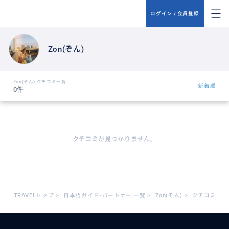
ログイン / 会員登録
Zon(ぞん)
Zon(ぞん) クチコミ一覧
新着順
0件
クチコミが見つかりません。
TRAVELトップ
>
日本語ガイド･パートナー 一覧
>
Zon(ぞん)
>
クチコミ