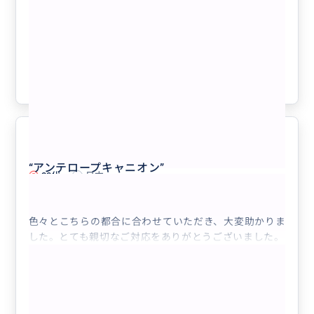
【アリゾナ3大絶景を巡る贅沢三昧日帰
りツアー/貸切チャーター/日本語ガイ
ド】グランドキャニオン国立公園、アン
テロープキャニオン、ホースシューベン
クチコミの商品を見る
ド、レイクパウエル、ルート66、セリグ
マン立ち寄り付き
参考になった
3
親切でした！
5.0
“
アンテロープキャニオン
”
30代
日本
【アリゾナ3大絶景を巡る贅沢三昧日帰りツ...
色々とこちらの都合に合わせていただき、大変助かりま
した。とても親切なご対応をありがとうございました。