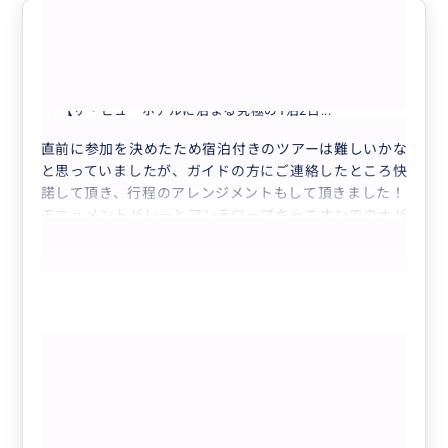
期待以上の最高の旅でした！
5.0
20代
日本
【ザ・ビューホテルに泊まる究極の1泊2日...
直前に参加を決めたため宿泊付きのツアーは難しいかな
と思っていましたが、ガイドの方にご連絡したところ快
諾して頂き、行程のアレンジメントもして頂きました！
モニュメントバレーとアンテロープキャニオンでのナバ
ホ族(ネイティブアメリカン)の方々のご説明はとても印
象的でした。また、ザビューホテルでは夕日+星空+朝
日をナバホ族のデザインが取り入れられたお部屋から観
ることができ、贅沢な時間でした。
とても素敵な熟練のガイドさんで道中でのトークはどれ
もっと見る
も楽しく、さらに最高の思い出になりました！2日間盛
り沢山に様々なところへ連れて行ってもらい、お願いし
【ザ・ビューホテルに泊まる究極の1泊2
て本当に良かったです！！
日ツアー/貸切チャーター/日本語ガイ
友人にもぜひ勧めたいと思います。
ド】モニュメントバレー、アンテロープ