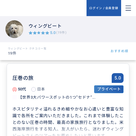
ログイン / 会員登録
ウィングビート
5.0
(19件)
ウィングビート クチコミ一覧
おすすめ順
19件
圧巻の旅
5.0
50代
日本
プライベート
【世界3大パワースポットの1つ”セドナ”...
ホスピタリティ溢れるきめ細やかなお心遣いと豊富な知
識で各所をご案内いただきました。これまで体験したこ
とのない圧巻の時間、最高の家族旅行となりました。米
西海岸旅行をする知人、友人がいたら、迷わずウィング
ビートさんのツアーをお薦めしたいと思います。