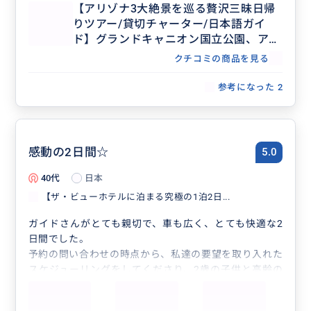
【アリゾナ3大絶景を巡る贅沢三昧日帰
りツアー/貸切チャーター/日本語ガイ
ド】グランドキャニオン国立公園、アン
テロープキャニオン、ホースシューベン
クチコミの商品を見る
ド、レイクパウエル、ルート66、セリグ
マン立ち寄り付き
参考になった
2
感動の2日間☆
5.0
40代
日本
【ザ・ビューホテルに泊まる究極の1泊2日...
ガイドさんがとても親切で、車も広く、とても快適な2
日間でした。
予約の問い合わせの時点から、私達の要望を取り入れた
スケジューリングをしてくださり、2歳の子供と高齢の
母を連れての旅行でしたが、おかげさまで安心して参加
できました。