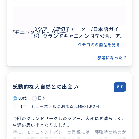
もっと見る
【アリゾナ3大絶景を巡る贅沢三昧日帰
りツアー/貸切チャーター/日本語ガイ
“
モニュメント・バレー
”
ド】グランドキャニオン国立公園、アン
テロープキャニオン、ホースシューベン
クチコミの商品を見る
ド、レイクパウエル、ルート66、セリグ
マン立ち寄り付き
参考になった
2
感動的な大自然との出会い
5.0
80代
日本
【ザ・ビューホテルに泊まる究極の1泊2日...
今回のグランドサークルのツアー、大変に素晴らしく、
生涯の思い出となりました。
特に、モニュメントバレーの景観には一種独特の魅力が