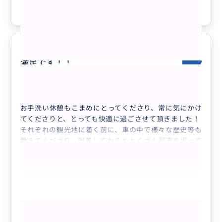
“
ルート66の有名なカーズ
”
いしれます
参考になった
3
素敵なハネムーンになりました！大
5.0
満足です！！
30代
日本
【アリゾナ3大絶景を巡る贅沢三昧日帰りツ...
お手洗い休憩もこまめにとってくださり、常に気にかけ
てくださりと、とっても快適に過ごさせて頂きました！
それぞれの観光地に着く前に、車の中で様々な歴史等も
教えてくださり、到着してからもたくさん写真を撮って
くださったりとゆっくり見学することができました！！
本当にありがとうございました！
次回もぜひ、よろしくお願いします🥺
行き先
レイクパウエル、ホースシューベント、アンテロープキ
もっと見る
ャニオン、グランドキャニオン、セリグマン