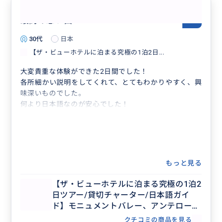
りますが、ビューホテルへ是非ご宿泊ください。夕日、
星空、朝日と感動的な時間を過ごす事ができると思いま
最高の思い出
5.0
す。
30代
日本
今回の旅行、ウイングビートさんにご案内いただき、私
も妻も感謝しています。
【ザ・ビューホテルに泊まる究極の1泊2日...
4日間本当にありがとうございました。
大変貴重な体験ができた2日間でした！
各所細かい説明をしてくれて、とてもわかりやすく、興
味深いものでした。
何より日本語なのが安心でした！
もっと見る
【ザ・ビューホテルに泊まる究極の1泊2
日ツアー/貸切チャーター/日本語ガイ
ド】モニュメントバレー、アンテロープ
キャニオン、ホースシューベンド、フォ
クチコミの商品を見る