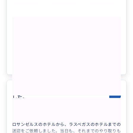
日帰りバスツアーと悩んでおりましたが、こちらにして
本当に良かったです。
パウエル湖、ホースシューベンド、ロウワークアンテロ
もっと見る
ープキャニオン、モニュメントバレー、グランドキャニ
オンどこも素晴らしかったです！
【ザ・ビューホテルに泊まる究極の1泊2
また機会があれば、ぜひ利用したいです。
日ツアー/貸切チャーター/日本語ガイ
お世話になりありがとうございました☆
ド】モニュメントバレー、アンテロープ
キャニオン、ホースシューベンド、フォ
クチコミの商品を見る
レストガンプポイント、グランドキャニ
オン、ルート66
参考になった
8
ご丁寧なご対応ありがとうございま
5.0
した。
30代
日本
【ロサンゼルス/サンディエゴ/アナハイム...
ロサンゼルスのホテルから、ラスベガスのホテルまでの
送迎をご依頼しました。当日も、それまでのやり取りも