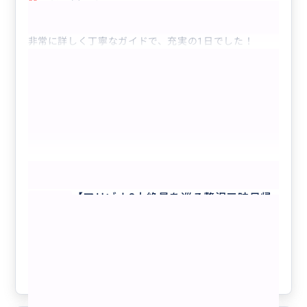
【アリゾナ3大絶景を巡る贅沢三昧日帰りツ...
非常に詳しく丁寧なガイドで、充実の1日でした！
もっと見る
【アリゾナ3大絶景を巡る贅沢三昧日帰
りツアー/貸切チャーター/日本語ガイ
ド】グランドキャニオン国立公園、アン
テロープキャニオン、ホースシューベン
クチコミの商品を見る
ド、レイクパウエル、ルート66、セリグ
マン立ち寄り付き
参考になった
22