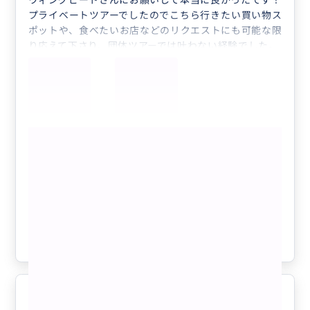
ウィングビートさんにお願いして本当に良かったです！
プライベートツアーでしたのでこちら行きたい買い物ス
ポットや、食べたいお店などのリクエストにも可能な限
り応えて下さり、団体ツアーでは叶わない経験でした。
特にモニュメントバレーでのジープツアー、THE VIEW
HOTEL宿泊での夕陽、星空、朝日観察は最高でした。
ガイドさんの豊富な知識と経験から立ち寄るスポットの
情報やお話もたくさん聞くことができました。
ありがとうございました！また次の機会があればぜひお
もっと見る
願いしたいです！！
【ネイティブアメリカンの聖地を巡る神
秘な2泊3日ツアー/貸切チャーター/日本
語ガイド】アンテロープキャニオン、モ
ニュメントバレー、メサベルデ、キャニ
クチコミの商品を見る
オン・デ・シェイ、グランドキャニオ
ン、セドナ他
参考になった
0
快適なツアーをありがとうございま
5.0