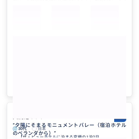
あり、大自然の営みに圧倒されました。もちろん、グラ
ンドキャニオンの想像を絶するスケールの雄大さや、ア
ンテロープキャニオンのこの世の物とは思えない不思議
な美しさにも、大きな感動を覚えました。
さらに、コロラド川やルート66等についても、様々な
歴史がつまっていることを知り、感慨一入です。
もっと見る
それもこれも、グランドサークルを熟知しておられる、
ガイドのウィングビートさんにお教えいただけたからこ
【ザ・ビューホテルに泊まる究極の1泊2
そと、心より感謝しています。
日ツアー/貸切チャーター/日本語ガイ
ツアー参加前の各種の連絡やツアー中の説明やお心遣い
ド】モニュメントバレー、アンテロープ
も親切で行き届いており、大変に有難かったです。ま
キャニオン、ホースシューベンド、フォ
た、車も広々としていて快適で、大満足の2日間でし
クチコミの商品を見る
レストガンプポイント、グランドキャニ
た。機会があれば、知人にもぜひ勧めたいと思っていま
オン、ルート66
参考になった
1
す。
大満足のツアー
5.0
“
夕陽にそまるモニュメントバレー（宿泊ホテル
30代
日本
のベランダから）
”
【ザ・ビューホテルに泊まる究極の1泊2日...