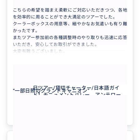
こちらの希望を踏まえ柔軟にご対応いただきつつ、各地
を効率的に周ることができ大満足のツアーでした。
クーラーボックスの用意等、細やかなお気遣いも有り難
かったです。
またツアー参加前の各種調整時のやり取りも迅速に応答
いただき、安心してお取引ができました。
大変有難うございました。
もっと見る
【ザ・ビューホテルに泊まる究極の1泊2
日ツアー/貸切チャーター/日本語ガイ
“
一部日照のグランドキャニオン
”
ド】モニュメントバレー、アンテロープ
キャニオン、ホースシューベンド、フォ
クチコミの商品を見る
レストガンプポイント、グランドキャニ
オン、ルート66
参考になった
6