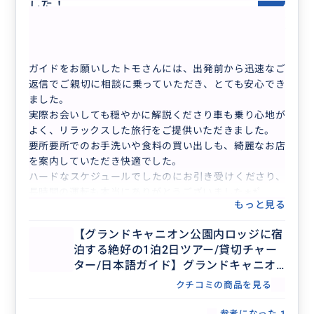
した！
50代
日本
プライベート
【グランドキャニオンで朝日と夕日を観る絶...
ガイドをお願いしたトモさんには、出発前から迅速なご
返信でご親切に相談に乗っていただき、とても安心でき
ました。
実際お会いしても穏やかに解説くださり車も乗り心地が
よく、リラックスした旅行をご提供いただきました。
要所要所でのお手洗いや食料の買い出しも、綺麗なお店
を案内していただき快適でした。
ハードなスケジュールでしたのにお引き受けくださり、
長時間の運転も本当にありがとうございました∗*ﾟ
もっと見る
【グランドキャニオン公園内ロッジに宿
泊する絶好の1泊2日ツアー/貸切チャー
ター/日本語ガイド】グランドキャニオ
ン国立公園、アンテロープキャニオン、
クチコミの商品を見る
ホースシューベンド、レイクパウエル、
セドナ、ルート66
参考になった
1