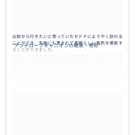
念願のセドナを満喫できました
5.0
30代
日本
【世界3大パワースポットの1つ”セドナ”...
以前から行きたいと思っていたセドナにようやく訪れる
ことができ、天候にも恵まれて素晴らしい景色を堪能す
“
アンテロープキャニオンの絶景・奇形
”
ることができました。
ツアーでは4大ボルテックスを効率よく巡ることがで
き、それぞれの特徴ある景観を楽しみながら、セドナの
自然の美しさをじっくり感じることができました。特に
エアポート・メサからの眺望はとても良かったです。
アップタウンでは買い物や街の雰囲気を楽しむことがで
き、チャペル・オブ・ザ・ホーリークロスでは静かで落
もっと見る
ち着いた時間を過ごすことができました。
ガイドの方からはセドナの地形や文化について道中丁寧
【世界3大パワースポットの1つ”セド
な説明があり、土地への理解が深まりました。
ナ”を極める癒やしの日帰りツアー/貸切
また機会があれば、ぜひお願いしたいと思います。
チャーター/日本語ガイド】地球の磁力
が集まり強いエネルギーを発するボルテ
クチコミの商品を見る
ックス（Vortex渦）を巡りその美観に酔