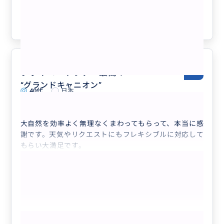
キャニオン、ホースシューベンド、フォ
クチコミの商品を見る
レストガンプポイント、グランドキャニ
オン、ルート66
参考になった
13
プライベートツアー最高！
5.0
“
グランドキャニオン
”
40代
日本
【グランドサークル1日最大15時間貸切サ...
大自然を効率よく無理なくまわってもらって、本当に感
謝です。天気やリクエストにもフレキシブルに対応して
もらい大満足です。
もっと見る