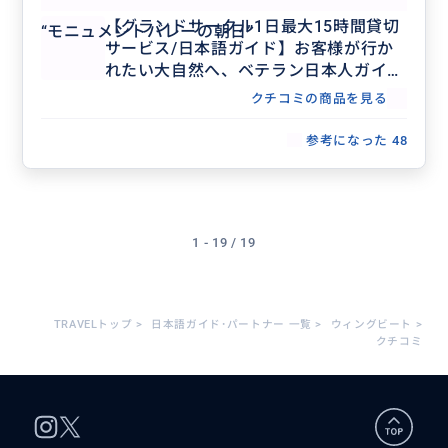
【グランドサークル1日最大15時間貸切
“
モニュメントバレーの朝日
”
サービス/日本語ガイド】お客様が行か
れたい大自然へ、ベテラン日本人ガイド
がご案内いたします。貸切のゆったりし
クチコミの商品を見る
た空間で時間に追われず快適なツアーを
お約束いたします
参考になった
48
1 - 19 / 19
TRAVELトップ
>
日本語ガイド･パートナー 一覧
>
ウィングビート
>
クチコミ