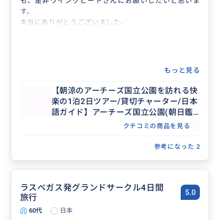
も、是非ウイングビートさんにお願いしたいと思いま
す。
本当にありがとうございました。
もっと見る
【朝涼のアーチーズ国立公園を訪れる快
楽の1泊2日ツアー/貸切チャーター/日本
語ガイド】アーチーズ国立公園(朝日鑑
賞付き)、キャニオンランズ国立公園、
クチコミの商品を見る
デッドホースポイント州立公園、ゴブリ
ンバレー州立公園
参考になった
2
ラスベガス発グランドサークル4日間
5.0
旅行
60代
日本