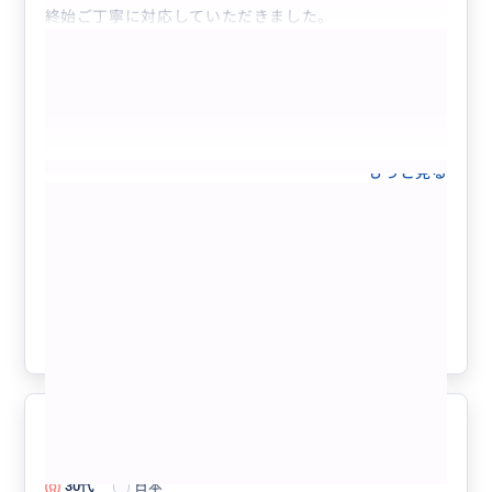
終始ご丁寧に対応していただきました。
もっと見る
【ロサンゼルス/サンディエゴ/アナハイ
ム⇔ラスベガス間貸切送迎サービス/日
本語ドライバー】安心の日本人ドライバ
ーが他の方に気兼ねなくプライベート車
クチコミの商品を見る
両にて、空港やホテルのどこへでも送迎
いたします
参考になった
1
グランドキャニオンを満喫
5.0
30代
日本