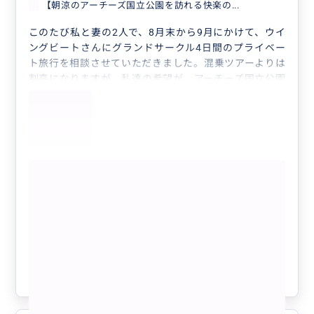
【朝涼のアーチーズ国立公園を訪れる快楽の...
このたび私と妻の2人で、8月末から9月にかけて、ウイ
ングビートさんにグランドサークル4日間のプライベー
ト旅行を相談させていただきました。混乗ツアーよりは
割高になりますが、私達の希望が、アーチーズ国立公園
で、ランドスケープアーチ、デリケートアーチ、ウィン
ドウズセクションで時間を取りたい、という事で当初の
ご提案からアレンジをしていただきました。
また、モニュメントバレーでは、ビューホテルに泊まり
たい、など様々な要望にも親切、丁寧に対応いただきま
もっと見る
した。
特にビューホテルの自室から眺める朝日は本当に感動的
【朝涼のアーチーズ国立公園を訪れる快
でした。到着前や到着後も細やかな説明と気配りが感じ
楽の1泊2日ツアー/貸切チャーター/日本
られて、プライベートツアーならではの醍醐味に、大満
語ガイド】アーチーズ国立公園(朝日鑑
足の4日間となりました。
賞付き)、キャニオンランズ国立公園、
この口コミを読まれた方、グランドサークルをお考えで
クチコミの商品を見る
デッドホースポイント州立公園、ゴブリ
したら、とても広いので、効率よく訪問するなら、是非
ンバレー州立公園
参考になった
2
ウイングビートさんにご相談下さい。現地の事をとても
良くご存知で、様々な助言がいただけると思います。
モニュメントバレーを訪問するなら、金額は少し高くな