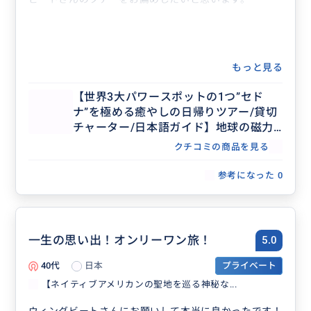
もっと見る
【世界3大パワースポットの1つ”セド
ナ”を極める癒やしの日帰りツアー/貸切
チャーター/日本語ガイド】地球の磁力
が集まり強いエネルギーを発するボルテ
クチコミの商品を見る
ックス（Vortex渦）を巡りその美観に酔
いしれます
参考になった
0
一生の思い出！オンリーワン旅！
5.0
40代
日本
プライベート
【ネイティブアメリカンの聖地を巡る神秘な...