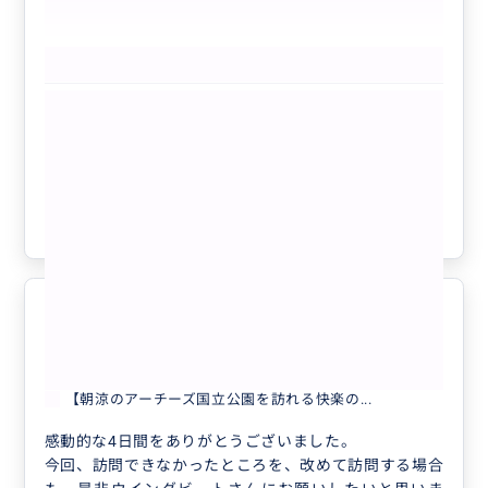
もっと見る
【アリゾナ3大絶景を巡る贅沢三昧日帰
りツアー/貸切チャーター/日本語ガイ
ド】グランドキャニオン国立公園、アン
テロープキャニオン、ホースシューベン
クチコミの商品を見る
ド、レイクパウエル、ルート66、セリグ
マン立ち寄り付き
参考になった
8
ラスベガス発グランドサークル4日間
5.0
旅行。
60代
日本
【朝涼のアーチーズ国立公園を訪れる快楽の...
感動的な4日間をありがとうございました。
今回、訪問できなかったところを、改めて訪問する場合