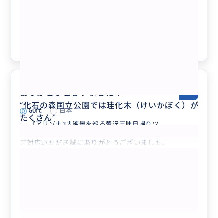
秘な2泊3日ツアー/貸切チャーター/日本
語ガイド】アンテロープキャニオン、モ
ニュメントバレー、メサベルデ、キャニ
クチコミの商品を見る
オン・デ・シェイ、グランドキャニオ
ン、セドナ他
参考になった
0
ありがとうございました！
5.0
“
化石の森国立公園では珪化木（けいかぼく）が
50代
日本
たくさん
”
【アリゾナ3大絶景を巡る贅沢三昧日帰りツ...
ご対応いただき誠にありがとうございました。