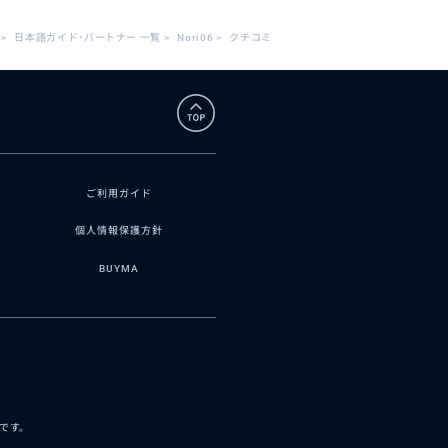
>
日本語ガイド･パートナー 一覧
>
Nori06
>
クチコミ
ご利用ガイド
個人情報保護方針
BUYMA
スです。