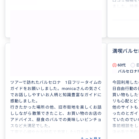
す。スペインで初めての電車利用についても丁
口コミ投稿を
寧に教えていただき、不安なく移動できて安心
ました。時差
しました。
メールを返し
もっと見る
観光以外の面でもたくさんサポートしていただ
しました。ホ
き、本当に感謝しています。もしまたスペイン
ルに引っかか
参考になった
0
を訪れる機会があれば、ぜひもう一度お願いし
認して頂いた
たいです。ありがとうございました！
また美術館情
フィア王妃芸
帯で無料にな
バルセロナ 感動の1日
満喫バルセ
5.0
ました。さら
クには載って
60代
日本
プライベート
60代
した。食事面
バルセロナ市内1日観光プライベートツアー...
バルセロナ市
イン料理に飽
食事にも癒さ
ツアーで訪れたバルセロナ 1日フリータイムの
今回利用した
ほんと、バル
ガイドをお願いしました。monicaさんの気さく
日自由行動の
んのおかげで
でお話ししやすいお人柄と知識豊富なガイドに
買い物もした
身体が動くう
感動しました。
リも心配とど
なぁと思って
行きたかった場所の他、旧市街地を楽しくお話
他のサイトも
ありがとうご
ししながら散策できたこと、お買い物のお店の
ったのとガイ
アドバイス、昼食のバルでの美味しいピンチョ
ていたのでい
スなど大満足でした。
事前相談をし
丁寧で心細やかな対応で充実した1日を過ごすこ
決め手で予約
とできました。ありがとうございました。
モニカさんは