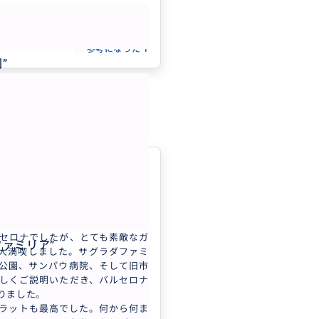
にお願いして良かったと思いまし
もっと見る
していましたが、「やっぱりあそ
参考になった
1
…」となった時も、臨機応変に翌
園
”
ぐに再検討くださり、諦めていた
メ巡礼地まで回れて娘もとても喜
。
の観て回るペースもすぐに把握し
となく上手に導いてくださり素晴
キーパーでした。さすがプロと思
お陰でサグラダファミリアをはじ
セロナ滞在になりま
かつ見落としなく楽しめて、大満
5.0
術館は想像以上に点数が多く、し
日本
ましたが、見どころをしっかり味
内観光プライベートツアー ...
セロナでしたが、とても素敵なガ
いたレストランはどこもとても美
ファミリア
”
大満喫しました。サグラダファミ
気もよくリーズナブルで最高でし
公園、サンパウ病院、そして旧市
しくご説明いただき、バルセロナ
的に使い、スリにも合わず安心し
りました。
りました。
ラットも最高でした。何から何ま
ガイドさんをお願いするのが初め