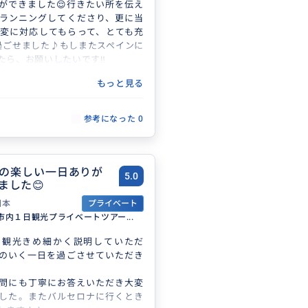
ができました😌行きたい所を伝え
ランニングしてくださり、更に当
変に対応してもらって、とても充
過ごせました♪もしまたスペインに
たら、お願いしたいです‼︎
もっと見る
参考になった
0
の楽しい一日ありが
5.0
ました😊
日本
プライベート
市内１日観光プライベートツアー...
の観光きめ細かく説明していただ
のいく一日を過ごさせていただき
問にも丁寧にお答えいただき大変
した。またバルセロナに行くとき