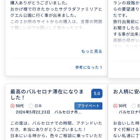
購入ありがとうございました。
ランの段階か
おかげ様で行きたかったサグラダファミリアと
らの要望通り
グエル公園に行く事が出来ました。
たです。
この２か所のサイトからの購入は、言葉の問題
旅行出発前に
で難しいのでお願いして良かったです。
お聞きしたら
する事が出来
高齢の母がい
頂き、有り難
もっと見る
色々なこちら
て、おかげ様
とても良いガ
参考になった
1
なで喜んでい
またバルセロ
いしたいです
本当にありが
最高のバルセロナ滞在になりま
お人柄に安
5.0
した！
50代
日本
プライベート
30代
2026年5月22,23日 バルセロナ市...
バルセロナ
この度は、バルセロナでの時間、アテンドいた
お会いした時
だき、本当にありがとうございました！
すぐ打解ける
日本にいる時から、色々ご相談に乗っていただ
ない私達に丁