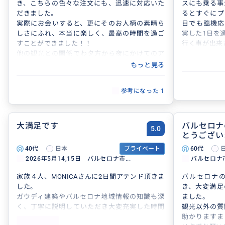
き、こちらの色々な注文にも、迅速に対応いた
スにも乗る事
だきました。
るとすぐにプ
実際にお会いすると、更にそのお人柄の素晴ら
日でも臨機応
しさにふれ、本当に楽しく、最高の時間を過ご
実した1日を
すことができました！！
行く事が出来
他の観光との関係でわ夕方から夜にかけてのア
テンドをお願いしましたが、最初は夜のバルセ
もっと見る
ロナは少し心配していましたが、心強いパート
ナーのおかげで、何の不安もなく、楽しすぎる
参考になった
1
時間を過ごすことができました！
思いがけず聖地巡りをしたり(笑)、更にすごい
出会いがあったり、通常なら混んでいては入れ
ないお店にも運良く入れたりしたりと、良いこ
大満足です
バルセロナ
5.0
とばかりの時間でした！
とうござい
またスペインに来ることがあったら、絶対にま
40代
日本
プライベート
60代
たアテンドをお願いします！！
2026年5月14,15日 バルセロナ市...
バルセロナ
高知にも是非是非行ってくださいね！
またどこかでご縁があって、お会いできること
家族４人、MONICAさんに2日間アテンド頂きま
バルセロナ
を楽しみにしています！！
した。
き、大変満足
本当に本当にありがとうございました！
ガウディ建築やバルセロナ地域情報の知識も深
ました。
く、丁寧に説明していただき大変充実した時間
観光以外の質
を過ごすことが出来ました。
助かりますま