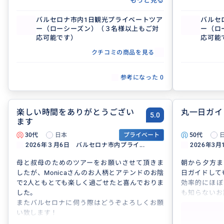
もっと見る
またいつかお会いできることを楽しみにしてお
ち着いた方で
ります。
こちらの気持
バルセロナ市内1日観光プライベートツア
バルセ
ー（ローシーズン）（３名様以上もご対
ー（ロ
事前コース
応可能です）
応可能
た。
当日も１０時
クチコミの商品を見る
ロナの街を隅
た。
参考になった
0
リクエストし
のショッピン
特に靴は何カ
サイズもしっ
楽しい時間をありがとうござい
丸一日ガイ
5.0
が見つかりま
ます
何気ない街歩
30代
日本
プライベート
50代
ダファミリア
2026年３月6日 バルセロナ市内プライ...
2026年3
けてホテルに
人柄がよく、
母と叔母のためのツアーをお願いさせて頂きま
朝から夕方ま
普通にできる
したが、Monicaさんのお人柄とアテンドのお陰
日ガイドして
ぜひ次回もお
で2人ともとても楽しく過ごせたと喜んでおりま
効率的にほぼ
なります。不
した。
も知らないお
またバルセロナに伺う際はどうぞよろしくお願
ことが出来ま
い致します！
また、お昼ご
しました。