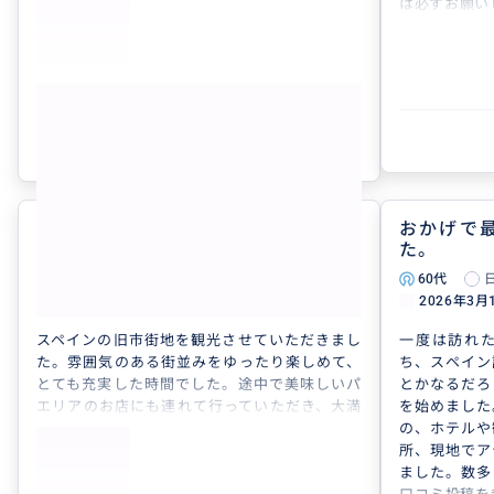
子供達も懐いていてお別れを残念がっていまし
は必ずお願い
た。
次の機会もまたお願いしたいと思います。
もっと見る
参考になった
0
最高でした♥
おかげで
5.0
た。
30代
日本
プライベート
60代
２０２６年４月３日 バルセロナ市内プライ...
2026年3月
スペインの旧市街地を観光させていただきまし
一度は訪れ
た。雰囲気のある街並みをゆったり楽しめて、
ち、スペイン
とても充実した時間でした。途中で美味しいパ
とかなるだろ
エリアのお店にも連れて行っていただき、大満
を始めました
足です。
の、ホテルや
また、サッカーに関するさまざまなお話を聞く
所、現地でア
ことができ、とても楽しく印象に残っていま
ました。数多