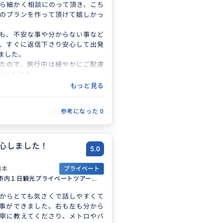
ら細かく相談にのって頂き、こち
のプランを作って頂けて嬉しかっ
も、不安な事や分からない事など
、すぐに返信下さり安心して出発
ました。
たので、旅行中は細やかにご配慮
かったです。
のワガママにも快く対応して頂け
もっと見る
でとても良い旅行になりました。
イドさんに会えて良かったと皆ん
参考になった
0
ます。
ナに行く事があったら、是非お願
。
とうございました。
心しました！
5.0
日本
プライベート
市内１日観光プライベートツアー...
からとても気さくで話しやすくて
事ができました。右も左も分から
寧に教えてくださり、メトロやバ