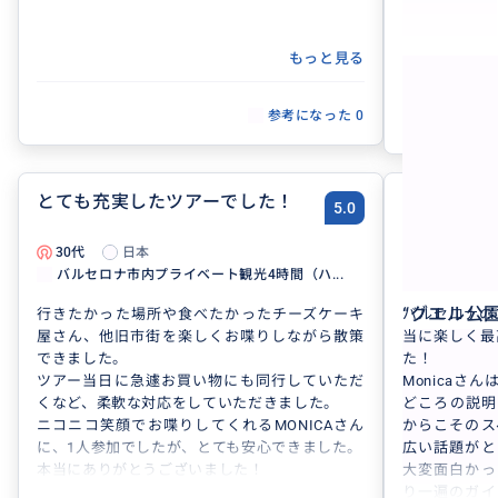
次回スペイン
お願いしたい
もっと見る
参考になった
0
とても充実したツアーでした！
最高のバ
5.0
た！
30代
日本
60代
バルセロナ市内プライベート観光4時間（ハ...
２０２６年
“
グエル公
行きたかった場所や食べたかったチーズケーキ
バルセロナの
屋さん、他旧市街を楽しくお喋りしながら散策
当に楽しく最
できました。
た！
ツアー当日に急遽お買い物にも同行していただ
Monica
くなど、柔軟な対応をしていただきました。
どころの説明
ニコニコ笑顔でお喋りしてくれるMONICAさん
からこそのス
に、1人参加でしたが、とても安心できました。
広い話題がと
本当にありがとうございました！
大変面白かっ
り一遍のガイ