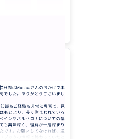
に来ることがありましたら、また
と思います。
もっと見る
参考になった
0
ルセロナ2日間でし
5.0
日本
プライベート
１月３，４日 バルセロナ終日観...
園
”
二日間はMonicaさんのおかげで本
高でした。ありがとうございまし
さんは知識もご経験も非常に豊富で、見
はもとより、長く住まわれている
ペインやバルセロナについての幅
ても興味深く、理解が一層深まり
たです。お願いしてなければ、通
ドブックの情報で終わっていたと