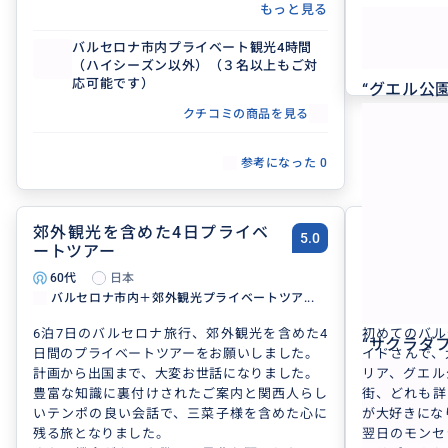
もっと見る
思うと、本当
た。
バルセロナ市内プライベート観光4時間
二日間お願い
（ハイシーズン以外）（３名以上もご対
こも行きたい
応可能です）
“
グエル公
日の予定をす
街外れのアニ
クチコミの商品を見る
んでいました
私たち家族
参考になった
0
て、急かすこ
らしいタイム
いました！
郊外観光を含めた4日プライベ
最高のバル
め、ゆっくり
5.0
ートツアー
した。
足です。
特にピカソ美
60代
日本
50代
かも混んでい
バルセロナ市内＋郊外観光プライベートツア...
バルセロナ市
わえました。
6泊7日のバルセロナ旅行、郊外観光を含めた4
初めてのバル
ご案内いただ
“
サクラダ
日間のプライベートツアーをお願いしました。
イドさんで、
味しく雰囲
計画から出国まで、大変お世話になりました。
リア、グエル
た！
豊富な知識に裏付けされたご案内と関西人らし
街、どれも詳
地下鉄も効率
いテンポの良い会話で、三菜子様を含めた心に
が大好きにな
て回れて助か
残る旅となりました。
翌日のモンセ
実はネットで