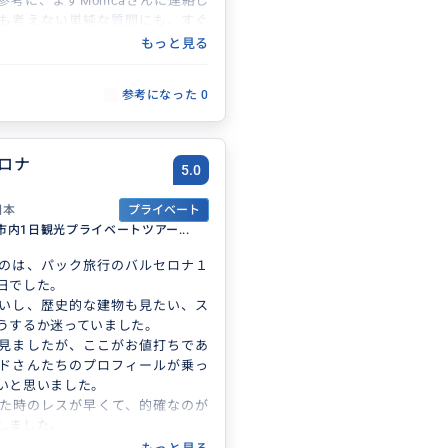
参考に、まずMonicaさんに連絡し
も考えない単純な質問にも、すぐ
て頂き、この方ならばと、お願い
もっと見る
テル予約時には、詐欺紛いのメー
りそうになり、それをホテルに確
参考になった
0
ことは、とても安心しました。
報も詳しく、シニアである私がソ
術センターが無料である事、時間
る美術館もある事も教えてもらい
ロナ
5.0
に旧市街については、ガイドブッ
ない場所も詳しく案内して頂きま
日本
プライベート
でも気遣いされ、パンなどのスペ
内1日観光プライベートツアー...
きた私に中華料理を勧めて頂き、
れました。
のは、パック旅行のバルセロナ１
セロナを満喫できたのもMonicaさ
日でした。
す。
いし、歴史的な建物も見たい、ス
ちに、またバルセロナに行ければ
うするか迷っていました。
います。
見ましたが、ここがお値打ちであ
ざいました。
ドさんたちのプロフィールが乗っ
いと思いました。
た時のレスが早くて、的確なのが
しました。
名前のイメージと違い、とても落