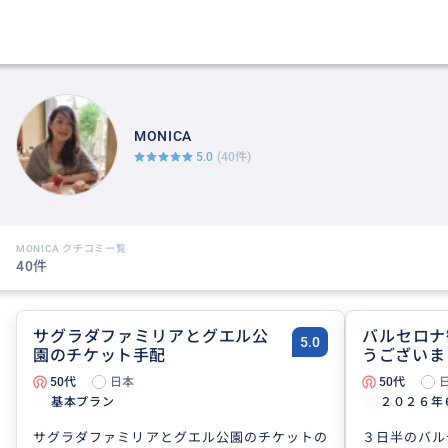
MONICA
5.0
(40件)
MONICA クチコミ一覧
40件
サグラダファミリアとグエル公
バルセロナ
5.0
園のチケット手配
うございま
50代
日本
50代
基本プラン
２０２６年６
サグラダファミリアとグエル公園のチケットの
３日半のバル