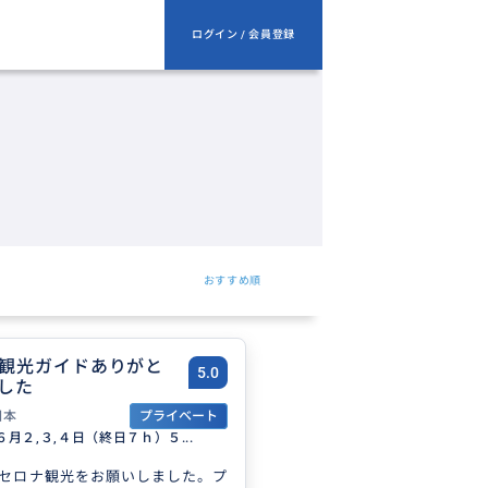
ログイン / 会員登録
おすすめ順
観光ガイドありがと
5.0
した
日本
プライベート
月２,３,４日（終日７ｈ）５...
セロナ観光をお願いしました。プ