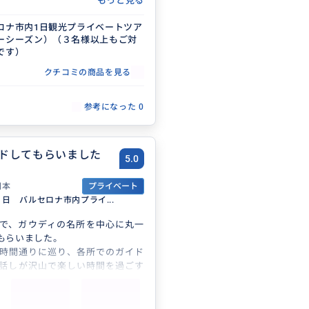
もっと見る
した。
ちを全部先に理解してくださり、
ロナ市内1日観光プライベートツア
ーシーズン）（３名様以上もご対
打ち合わせもしっかりしていまし
です）
間に及ぶご案内でしたが、バルセ
クチコミの商品を見る
々まで歩き買い物し食事をしまし
参考になった
0
ていた、靴、バック、スーパーで
グは大満足。
所か連れて行っていただき、色や
かり通訳していただきお気に入り
ドしてもらいました
5.0
した。
きがとても楽しく、最後にサグラ
日本
プライベート
のライトアップにも行けてにも行
月1日 バルセロナ市内プライ...
送っていただき終了。
日本人に気持ちの良いサービスが
で、ガウディの名所を中心に丸一
方だと思います。
もらいました。
願いしたいですし、また行きたく
時間通りに巡り、各所でのガイド
満無し、２００点です。
話しが沢山で楽しい時間を過ごす
した。
飯のお店もとても美味しくて満足