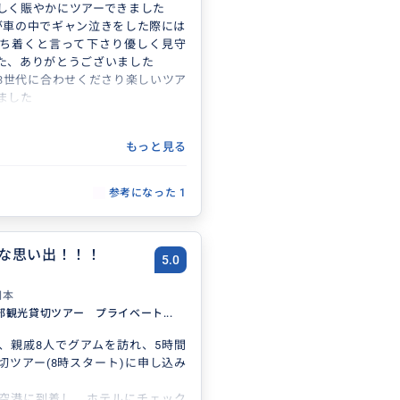
しく賑やかにツアーできました
が車の中でギャン泣きをした際には
ち着くと言って下さり優しく見守
た、ありがとうございました
3世代に合わせくださり楽しいツア
ました
もっと見る
参考になった
1
な思い出！！！
5.0
日本
部観光貸切ツアー プライベート...
、親戚8人でグアムを訪れ、5時間
切ツアー(8時スタート)に申し込み
空港に到着し、ホテルにチェック