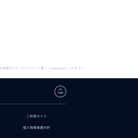
日本語ガイド･パートナー 一覧
>
FredGuam
>
クチコミ
ご利用ガイド
個人情報保護方針