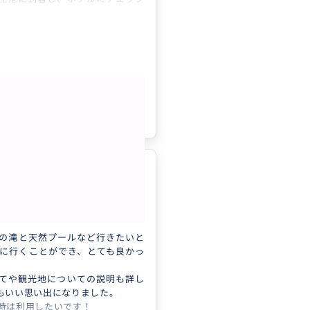
為、チェックインできるまで観光
で楽しみたいと思い申し込みまし
超える素晴らしい貸切ツアーでし
晴天で素晴らしかつたのですが、
さんがとても親切丁寧でこちらの
もっと見る
にも柔軟に対応して下さり本当に
です！行く先々で観光説明と記念
参考になった
0
き、最高の思い出となりました！
の姪っ子が寝不足により体調不良
ガイドさんが冷水を用意して下さ
頂き有り難かったです！ガイドさ
5.0
グアムの最高の思い出ができ、感
いっぱいです！特に水中展望台の
日本
写真やタロフォフォの滝などグア
部観光貸切ツアー プライベート...
思い出となりました！ありがとう
！
の滝と天然プールなど行きたいと
に行くことができ、とても良かっ
てや観光地についての説明も詳し
もいい思い出になりました。
時は利用したいです！