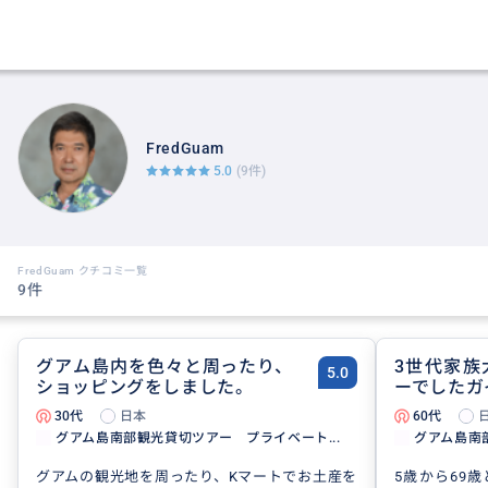
FredGuam
5.0
(9件)
FredGuam クチコミ一覧
9件
グアム島内を色々と周ったり、
3世代家族
5.0
ショッピングをしました。
ーでしたガ
30代
日本
60代
グアム島南部観光貸切ツアー プライベート...
グアム島南
グアムの観光地を周ったり、Kマートでお土産を
5歳から69