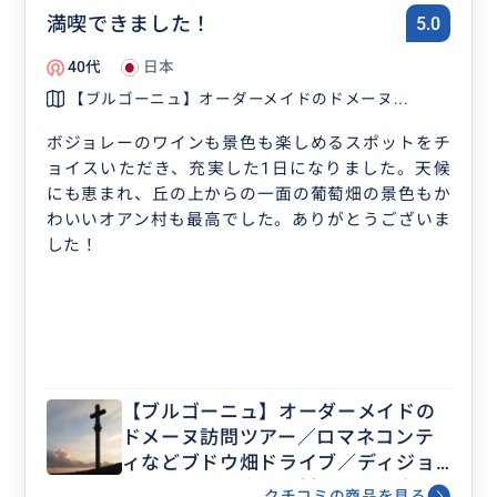
満喫できました！
5.0
40代
日本
【ブルゴーニュ】オーダーメイドのドメーヌ...
ボジョレーのワインも景色も楽しめるスポットをチ
ョイスいただき、充実した1日になりました。天候
にも恵まれ、丘の上からの一面の葡萄畑の景色もか
わいいオアン村も最高でした。ありがとうございま
した！
【ブルゴーニュ】オーダーメイドの
ドメーヌ訪問ツアー／ロマネコンテ
ィなどブドウ畑ドライブ／ディジョ
ン・ボーヌ・小さな村など・歴史と
クチコミの商品を見る