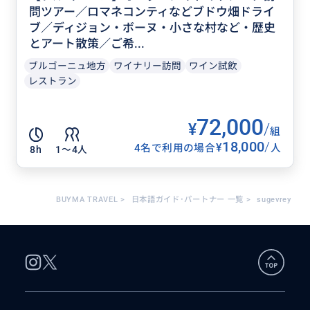
問ツアー／ロマネコンティなどブドウ畑ドライ
ブ／ディジョン・ボーヌ・小さな村など・歴史
とアート散策／ご希...
ブルゴーニュ地方
ワイナリー訪問
ワイン試飲
レストラン
72,000
¥
/
組
18,000
/
¥
4名で利用の場合
人
8h
1〜4人
BUYMA TRAVEL
>
日本語ガイド･パートナー 一覧
>
sugevrey