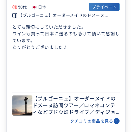
50代
日本
プライベート
【ブルゴーニュ】オーダーメイドのドメーヌ...
とても親切にしていただきました。
ワインも買って日本に送るのも助けて頂いて感謝し
ています。
ありがとうございました♪
【ブルゴーニュ】オーダーメイドの
ドメーヌ訪問ツアー／ロマネコンテ
ィなどブドウ畑ドライブ／ディジョ
ン・ボーヌ・小さな村など・歴史と
クチコミの商品を見る
アート散策／ご希望に応じてアレン