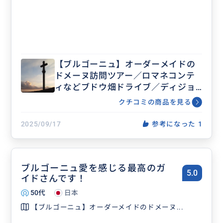
【ブルゴーニュ】オーダーメイドの
ドメーヌ訪問ツアー／ロマネコンテ
ィなどブドウ畑ドライブ／ディジョ
ン・ボーヌ・小さな村など・歴史と
クチコミの商品を見る
アート散策／ご希望に応じてアレン
ジ
2025/09/17
参考になった
1
ブルゴーニュ愛を感じる最高のガ
5.0
イドさんです！
50代
日本
【ブルゴーニュ】オーダーメイドのドメーヌ...