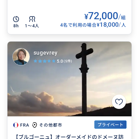
72,000
¥
/
組
18,000
/
¥
4名で利用の場合
人
8h
1〜4人
sugevrey
5.0
(5件)
プライベート
FRA
その他都市
【ブルゴーニュ】オーダーメイドのドメーヌ訪