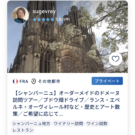
sugevrey
5.0
(5件)
プライベート
FRA
その他都市
【シャンパーニュ】オーダーメイドのドメーヌ
訪問ツアー／ブドウ畑ドライブ／ランス・エペ
ルネ・オーヴィレール村など・歴史とアート散
策／ご希望に応じて...
シャンパーニュ地方
ワイナリー訪問
ワイン試飲
レストラン