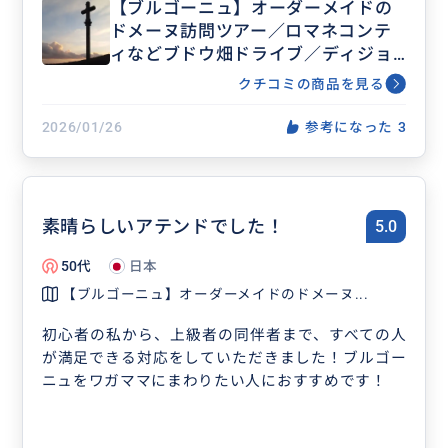
【ブルゴーニュ】オーダーメイドの
ドメーヌ訪問ツアー／ロマネコンテ
ィなどブドウ畑ドライブ／ディジョ
ン・ボーヌ・小さな村など・歴史と
クチコミの商品を見る
アート散策／ご希望に応じてアレン
ジ
2026/01/26
参考になった
3
素晴らしいアテンドでした！
5.0
50代
日本
【ブルゴーニュ】オーダーメイドのドメーヌ...
初心者の私から、上級者の同伴者まで、すべての人
が満足できる対応をしていただきました！ブルゴー
ニュをワガママにまわりたい人におすすめです！