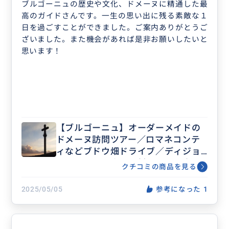
ブルゴーニュの歴史や文化、ドメーヌに精通した最
高のガイドさんです。一生の思い出に残る素敵な１
日を過ごすことができました。ご案内ありがとうご
ざいました。また機会があれば是非お願いしたいと
思います！
【ブルゴーニュ】オーダーメイドの
ドメーヌ訪問ツアー／ロマネコンテ
ィなどブドウ畑ドライブ／ディジョ
ン・ボーヌ・小さな村など・歴史と
クチコミの商品を見る
アート散策／ご希望に応じてアレン
ジ
2025/05/05
参考になった
1