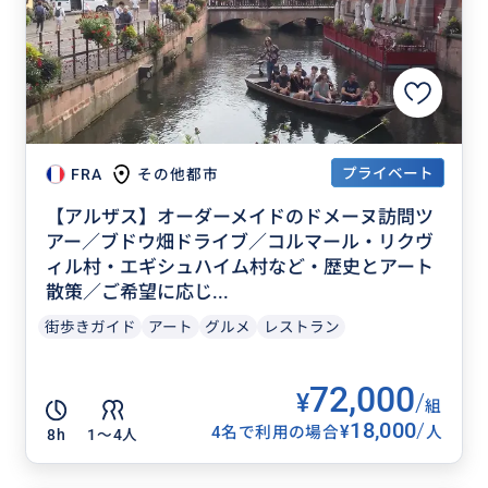
プライベート
FRA
その他都市
【アルザス】オーダーメイドのドメーヌ訪問ツ
アー／ブドウ畑ドライブ／コルマール・リクヴ
ィル村・エギシュハイム村など・歴史とアート
散策／ご希望に応じ...
街歩きガイド
アート
グルメ
レストラン
72,000
¥
/
組
18,000
/
¥
4名で利用の場合
人
8h
1〜4人