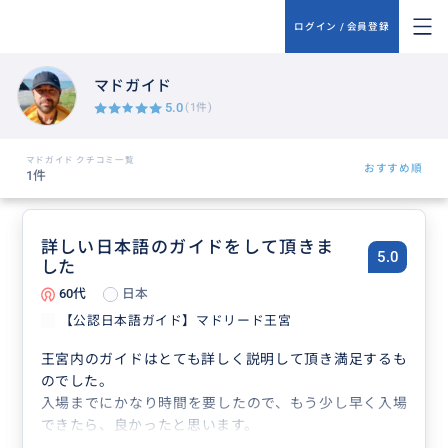
ログイン / 会員登録
マドガイド
5.0
(1件)
マドガイド クチコミ一覧
おすすめ順
1件
詳しい日本語のガイドをして頂きま
5.0
した
60代
日本
【公認日本語ガイド】マドリード王宮
王宮内のガイドはとても詳しく説明して頂き満足するも
のでした。
入場までにかなり時間を要したので、もう少し早く入場
できたら、良かったと思います。