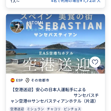
1,725
/
¥
4名で利用の場合
人
1人〜
HITOMI
5.0
(2件)
ESP
その他都市
【空港送迎】安心の日本人運転手による
サンセバスチ
ャン空港⇔サンセバスティアンホテル（片道）
空港送迎
ミシュラン
チャコリ
ピンチョス