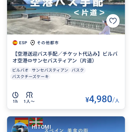
ESP
その他都市
【空港送迎バス手配／チケット代込み】ビルバ
オ空港⇔サンセバスティアン（片道）
ビルバオ
サンセバスティアン
バスク
バスクチーズケーキ
4,980
¥
/
人
1h
1人〜
HITOMI