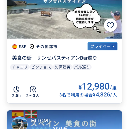
プライベート
ESP
その他都市
美食の街 サンセバスティアンBar巡り
チャコリ
ピンチョス
久保建英
バル巡り
12,980
¥
/
組
4,326
/
¥
3名で利用の場合
人
2.5h
2〜3人
HITOMI
5.0
(2件)