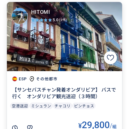
HITOMI
5.0
(2件)
ESP
その他都市
【サンセバスチャン発着オンダリビア】 バスで
行く オンダリビア観光送迎（３時間）
空港送迎
ミシュラン
チャコリ
ピンチョス
29,800
¥
/
組