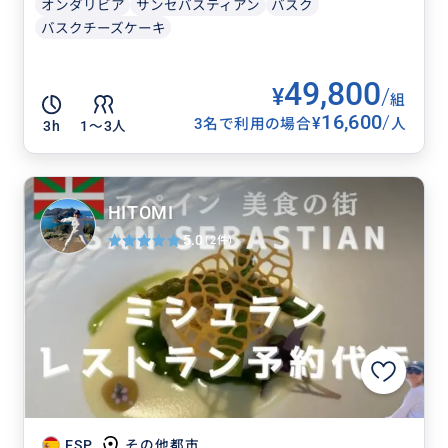
オンダリビア
サンセバスティアン
バスク
バスクチーズケーキ
49,800
¥
/
組
16,600
/
¥
3名で利用の場合
人
3h
1〜3人
HITOMI
5.0
(2件)
ESP
その他都市