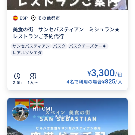
ESP
その他都市
美食の街 サンセバスティアン ミシュラン★
レストランご予約代行
サンセバスティアン
バスク
バスクチーズケーキ
レアルソシエダ
3,300
¥
/
組
825
/
¥
4名で利用の場合
人
2.5h
1人〜
HITOMI
5.0
(2件)