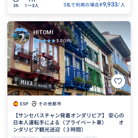
9,933
/
¥
3名で利用の場合
人
3h
1〜3人
HITOMI
5.0
(2件)
ESP
その他都市
【サンセバスチャン発着オンダリビア】 安心の
日本人運転手による（プライベート車） オ
ンダリビア観光送迎（３時間）