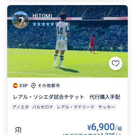
HITOMI
5.0
(2件)
ESP
その他都市
レアル・ソシエダ試合チケット 代行購入手配
アノエタ
バルセロナ
レアル・マドリード
サッカー
6,900
¥
/
組