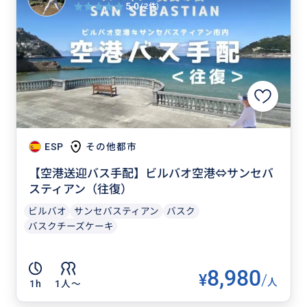
5.0
(2件)
ESP
その他都市
【空港送迎バス手配】ビルバオ空港⇔サンセバ
スティアン（往復）
ビルバオ
サンセバスティアン
バスク
バスクチーズケーキ
8,980
¥
/
人
1h
1人〜