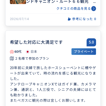
ンドキャニオン・ルート６６観光
から終わりまであり、かといって執拗にやりすぎな
追加アンテロープ・ホースシューベ
い、そんな日本人ガイドさんならではのおもてなし
クチコミの商品を見る
ンド等アレンジ可能
の心満載の内容でした！
我々の希望を叶えてくれて本当にありがとうござい
2026/07/14
参考になった
0
ました、最高の旅行になりました。
この口コミを見られてる方にも、ぜひぜひお勧めし
たいです！
希望した対応に大満足です
5.0
60代
日本
プライベート
２名様で参加のプラン
20年前に夫婦で旅したホースシューベントに柵やゲ
ートが出来ていて、時の流れを感じる観光になりま
した。
アンテロープキャニオンXではガイド兼、カメラマ
ン兼、通訳と、1人三役で、シニアの夫婦にはとて
も助かりました。
またベガスに観光の際は宜しくお願いします。