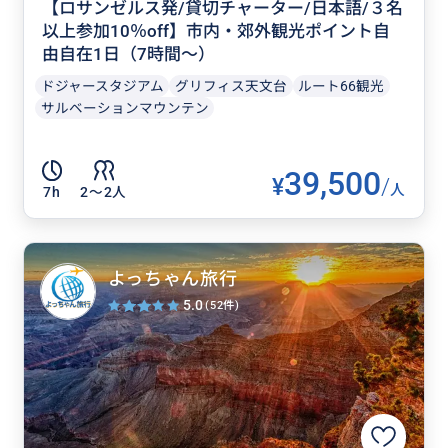
【ロサンゼルス発/貸切チャーター/日本語/３名
以上参加10％off】市内・郊外観光ポイント自
由自在1日（7時間～）
ドジャースタジアム
グリフィス天文台
ルート66観光
サルベーションマウンテン
39,500
¥
/
人
7h
2〜2人
よっちゃん旅行
5.0
(52件)