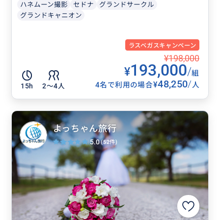
ハネムーン撮影
セドナ
グランドサークル
グランドキャニオン
ラスベガスキャンペーン
¥198,000
193,000
¥
/
組
48,250
/
¥
4名で利用の場合
人
15h
2〜4人
よっちゃん旅行
5.0
(52件)