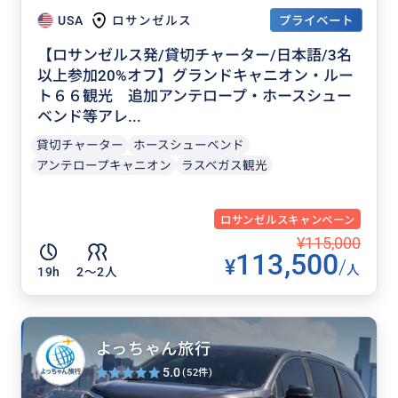
プライベート
USA
ロサンゼルス
【ロサンゼルス発/貸切チャーター/日本語/3名
以上参加20%オフ】グランドキャニオン・ルー
ト６６観光 追加アンテロープ・ホースシュー
ベンド等アレ...
貸切チャーター
ホースシューベンド
アンテロープキャニオン
ラスベガス観光
ロサンゼルスキャンペーン
¥115,000
113,500
¥
/
人
19h
2〜2人
よっちゃん旅行
5.0
(52件)