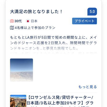
大満足の旅となりました！
5.0
30代
日本
プライベート
4名様以上で参加のプラン
もともとLA旅行が5日間で短めの期間な上に、メイ
ンのドジャース応援を2日間入れ、隙間時間でグラ
ンドキャニオンを…と夢見た旅程でした。
ツアーを探してもなかなか見つからず、個人で飛行
機で行くにも高額だし不安で…
そんななかで見つけた私たちにピッタリすぎるよっ
ちょんさんのツアー。
大手じゃないから不安…でも口コミは良いし…
散々迷ったあげく決めたもののツアーに参加するま
では正直不安でした…
もっと見る
が、結論、皆さんの口コミを信じて正解でした！
【ロサンゼルス発/貸切チャーター/
車内で寝る私たちにラジオの音量まで気をかけてく
日本語/3名以上参加20%オフ】グラ
れる、そんなきめ細やかな気遣いがツアーの始まり