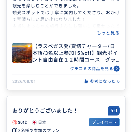
観光を楽しむことができました。
観光スポットでは丁寧に案内してくださり、おかげ
で素晴らしい思い出になりました！
本当によっちゃん旅行さんにお願いして良かったで
す！また機会があれば、是非お願いしたいと思いま
もっと見る
す！
【ラスベガス発/貸切チャーター/日
本語/3名以上参加15%off】観光ポイ
ント自由自在１２時間コース グラ
ンドキャニオン・アンテロープ・ホ
クチコミの商品を見る
ースシューベンド等アレンジ可能
2026/08/01
参考になった
0
ありがとうございました！
5.0
30代
日本
プライベート
3名様で参加のプラン