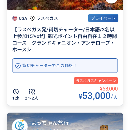
プライベート
USA
ラスベガス
【ラスベガス発/貸切チャーター/日本語/3名以
上参加15%off】観光ポイント自由自在１２時間
コース グランドキャニオン・アンテロープ・
ホースシ...
貸切チャーターでこの価格！
ラスベガスキャンペーン
¥58,000
53,000
¥
/
人
12h
2〜2人
よっちゃん旅行