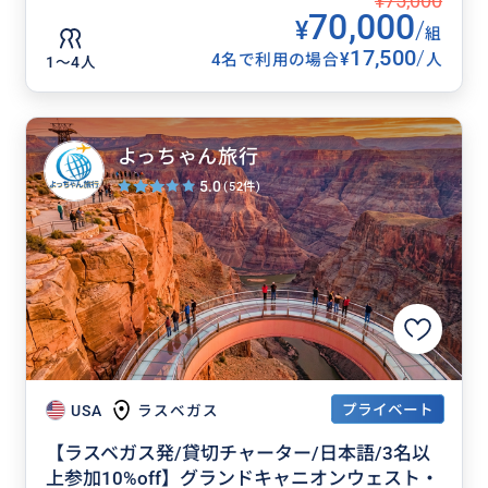
¥75,000
70,000
¥
/
組
17,500
/
¥
4名で利用の場合
人
1〜4人
よっちゃん旅行
5.0
(52件)
プライベート
USA
ラスベガス
【ラスベガス発/貸切チャーター/日本語/3名以
上参加10%off】グランドキャニオンウェスト・