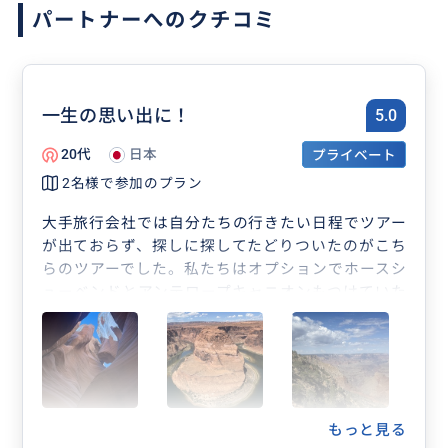
パートナーへのクチコミ
一生の思い出に！
5.0
20代
日本
プライベート
2名様で参加のプラン
大手旅行会社では自分たちの行きたい日程でツアー
が出ておらず、探しに探してたどりついたのがこち
らのツアーでした。私たちはオプションでホースシ
ューベンドとアンテロープキャニオンもつけていた
だき、28時間で絶景を巡るという弾丸ツアーにして
いただきました。せっかくのアメリカ旅行なので、
可能な限りコスパよく巡りたい私たちにとってはこ
れ以上にないありがたいツアーでした。また、ドラ
イバーさんは複数名いて、順番に運転をしてくださ
るため、安心してお任せできました。ドライバーさ
もっと見る