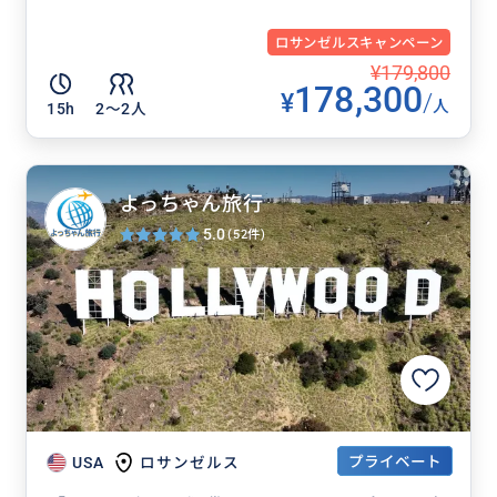
ロサンゼルスキャンペーン
¥179,800
178,300
¥
/
人
15h
2〜2人
よっちゃん旅行
5.0
(52件)
プライベート
USA
ロサンゼルス