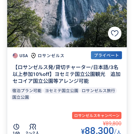
プライベート
USA
ロサンゼルス
【ロサンゼルス発/貸切チャーター/日本語/3名
以上参加10%off】ヨセミテ国立公園観光 追加
セコイア国立公園等アレンジ可能
宿泊プラン可能
ヨセミテ国立公園
ロサンゼルス旅行
国立公園
ロサンゼルスキャンペーン
¥89,800
88,300
¥
/
人
16h
2〜2人