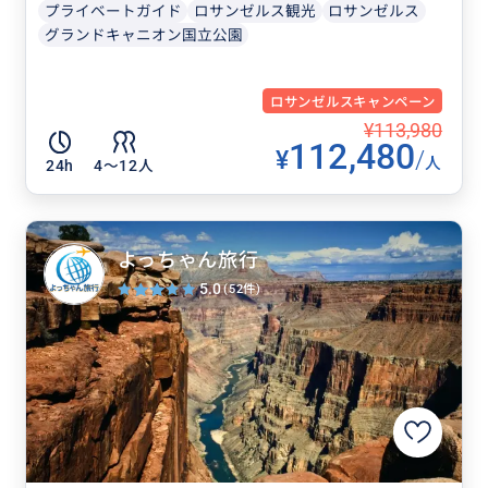
プライベートガイド
ロサンゼルス観光
ロサンゼルス
グランドキャニオン国立公園
ロサンゼルスキャンペーン
¥113,980
112,480
¥
/
人
24h
4〜12人
よっちゃん旅行
5.0
(52件)