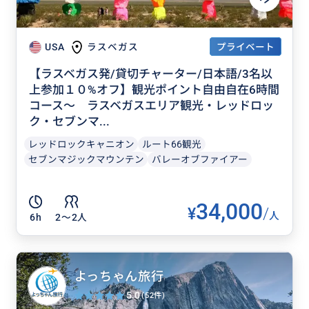
プライベート
USA
ラスベガス
【ラスベガス発/貸切チャーター/日本語/3名以
上参加１０%オフ】観光ポイント自由自在6時間
コース～ ラスベガスエリア観光・レッドロッ
ク・セブンマ...
レッドロックキャニオン
ルート66観光
セブンマジックマウンテン
バレーオブファイアー
34,000
¥
/
人
6h
2〜2人
よっちゃん旅行
5.0
(52件)