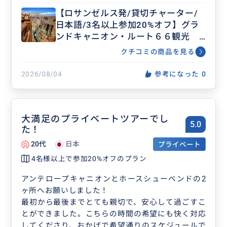
んたちは皆様現地のことに詳しい方ばかりで、ツア
【ロサンゼルス発/貸切チャーター/
ーで巡る場所のことはもちろん、アメリカの情報を
日本語/3名以上参加20%オフ】グラ
いろいろ教えてくださりとても楽しかったです。ま
ンドキャニオン・ルート６６観光
た、移動途中のトイレ休憩や食事など、困ったこ
追加アンテロープ・ホースシューベ
と、気になったことがあればすぐに対応をしてくだ
クチコミの商品を見る
ンド等アレンジ可能
さり、プライベートツアーならではの快適さがあり
ました。また、フォトスポットも熟知されているた
2026/08/04
参考になった
0
め、どの場所でも素晴らしい写真を撮っていただく
ことができました。ツアー内容を巡った後も、ラス
ベガスでトイレ休憩のついでに噴水ショーを見る時
大満足のプライベートツアーでし
間を作っていただいたり、途中ツアーにない場所に
5.0
た！
少し立ち寄っていただいたり、とにかくサービス精
神が旺盛でプラン以上の満足度が得られました。プ
20代
日本
プライベート
ライベートツアーなので、他会社に比べると少しだ
4名様以上で参加20%オフのプラン
け値段は高いかもしれませんが、大勢のいるツアー
ではこれほど手厚く、満足のできるサービスはして
アンテロープキャニオンとホースシューベンドの2
もらえないと思います。本当にお願いしてよかった
ヶ所へお願いしました！
です。
最初から最後までとても親切で、安心して過ごすこ
とができました。こちらの時間の希望にも快く対応
してくださり、おかげで希望通りのスケジュールで