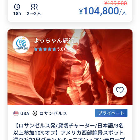
¥109,800
104,800
¥
/
人
18h
2〜2人
よっちゃん旅行
5.0
(52件)
プライベート
USA
ロサンゼルス
【ロサンゼルス発/貸切チャーター/日本語/3名
以上参加10%オフ】アメリカ西部絶景スポット
巡り1泊2日グランドキャニオン・アンテロープ