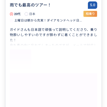
雨でも最高のツアー！
5.0
20代
日本
相乗り
土曜日は朝から充実！ダイアモンドヘッド日...
ガイドさんも日本語で頑張って説明してくださり、乗り
物酔いしやすいのですが酔わずに着くことができまし
た！
傘を車の中に忘れてしまったのですが、メールで対応し
てくださり、とても丁寧でした！
また利用したいです！！
もっと見る
土曜日は朝から充実！ダイアモンドヘッ
ド日の出ハイキング＋KCCファーマーズ
マーケットツアー
クチコミの商品を見る