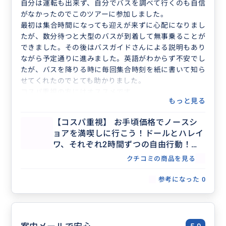
自分は運転も出来ず、自分でバスを調べて行くのも自信
がなかったのでこのツアーに参加しました。
最初は集合時間になっても迎えが来ずに心配になりまし
たが、数分待つと大型のバスが到着して無事乗ることが
できました。その後はバスガイドさんによる説明もあり
ながら予定通りに進みました。英語がわからず不安でし
たが、バスを降りる時に毎回集合時刻を紙に書いて知ら
せてくれたのでとても助かりました。
コスパ重視の方にはオススメです。
もっと見る
【コスパ重視】 お手頃価格でノースシ
ョアを満喫しに行こう！ドールとハレイ
ワ、それぞれ2時間ずつの自由行動！ド
ール＆ハレイワ シャトル
クチコミの商品を見る
参考になった
0