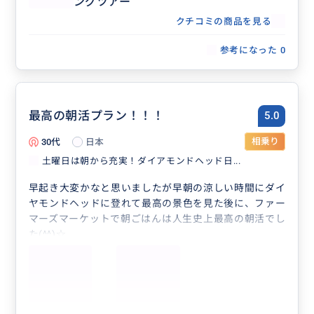
ングツアー
クチコミの商品を見る
参考になった
0
最高の朝活プラン！！！
5.0
30代
日本
相乗り
土曜日は朝から充実！ダイアモンドヘッド日...
早起き大変かなと思いましたが早朝の涼しい時間にダイ
ヤモンドヘッドに登れて最高の景色を見た後に、ファー
マーズマーケットで朝ごはんは人生史上最高の朝活でし
た(^^)☆
時間配分等もちょうどよかったし、ほかのツアーよりお
値打ちでオススメです！