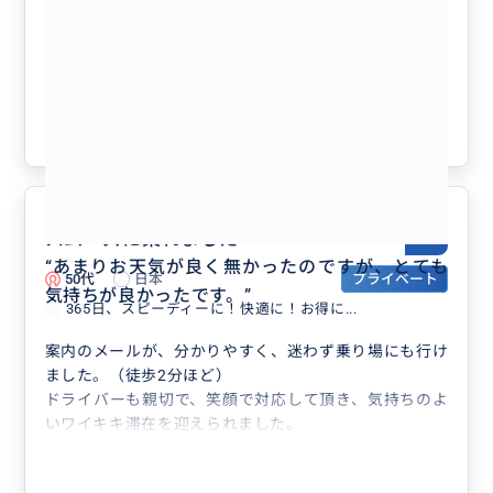
どこよりもお得！山頂からの絶景モーニ
ング！ダイアモンドヘッド日の出ハイキ
ングツアー
クチコミの商品を見る
参考になった
0
スムーズに乗れました
5.0
“
あまりお天気が良く無かったのですが、とても
50代
日本
プライベート
気持ちが良かったです。
”
365日、スピーディーに！快適に！お得に...
案内のメールが、分かりやすく、迷わず乗り場にも行け
ました。（徒歩2分ほど）
ドライバーも親切で、笑顔で対応して頂き、気持ちのよ
いワイキキ滞在を迎えられました。