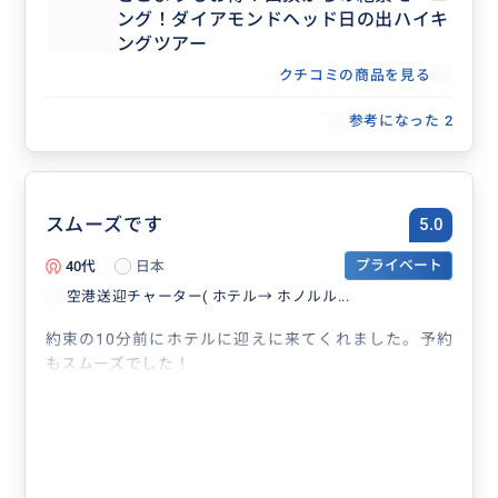
ていただき、まさか食べれると思っていなかったので、
ング！ダイアモンドヘッド日の出ハイキ
とても嬉しかったです！
ングツアー
ありがとうございました！
クチコミの商品を見る
参考になった
2
スムーズです
5.0
40代
日本
プライベート
空港送迎チャーター( ホテル→ ホノルル...
約束の10分前にホテルに迎えに来てくれました。予約
もスムーズでした！