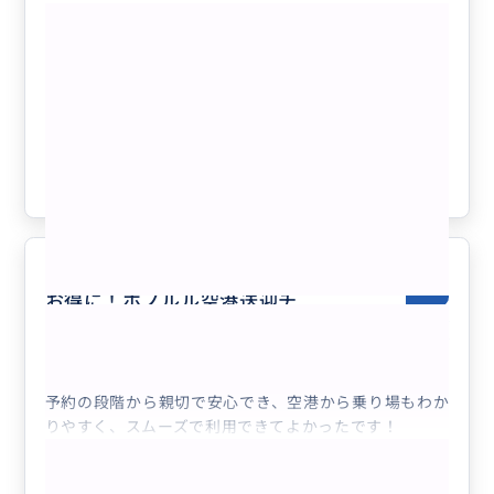
もっと見る
土曜日は朝から充実！ダイアモンドヘッ
ド日の出ハイキング＋KCCファーマーズ
マーケットツアー
クチコミの商品を見る
参考になった
1
365日、スピーディーに！快適に！
5.0
お得に！ホノルル空港送迎チ
50代
日本
プライベート
空港送迎チャーター(ホノルル空港 → ホ...
予約の段階から親切で安心でき、空港から乗り場もわか
りやすく、スムーズで利用できてよかったです！