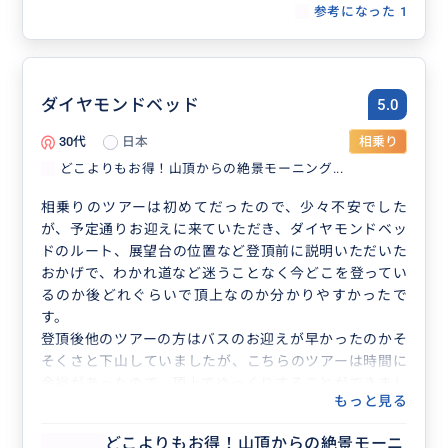
参考になった
1
ダイヤモンドベッド
5.0
30代
日本
相乗り
どこよりもお得！山頂からの絶景モーニング...
相乗りのツアーは初めてだったので、少々不安でした
が、予定通りお迎えに来ていただき、ダイヤモンドベッ
ドのルート、展望台の位置など登頂前に説明いただいた
おかげで、わかれ道など迷うことなく今どこを登ってい
るのか後どれぐらいで頂上なのか分かりやすかったで
す。
登頂後他のツアーの方はバスのお迎えが早かったのかそ
そくさと下山していましたが、こちらのツアーは時間に
余裕があったので、頂上でゆっくりすることができまし
もっと見る
た。
また帰り道にドライバーさんのご厚意でレナーズに寄っ
どこよりもお得！山頂からの絶景モーニ