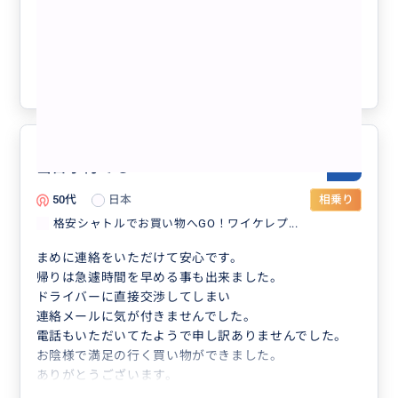
ド日の出ハイキング＋KCCファーマーズ
マーケットツアー
クチコミの商品を見る
参考になった
0
当日予約でもok
5.0
50代
日本
相乗り
格安シャトルでお買い物へGO！ワイケレプ...
まめに連絡をいただけて安心です。
帰りは急遽時間を早める事も出来ました。
ドライバーに直接交渉してしまい
連絡メールに気が付きませんでした。
電話もいただいてたようで申し訳ありませんでした。
お陰様で満足の行く買い物ができました。
ありがとうございます。