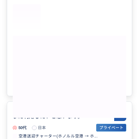
す。楽しかったです。☺️
もっと見る
体験 リアルシューティング！安心、安
全、初心者OK！室内実弾射撃 808GUN
CLUB
クチコミの商品を見る
参考になった
0
また利用したいと思います。
5.0
50代
日本
プライベート
空港送迎チャーター(ホノルル空港 → ホ...