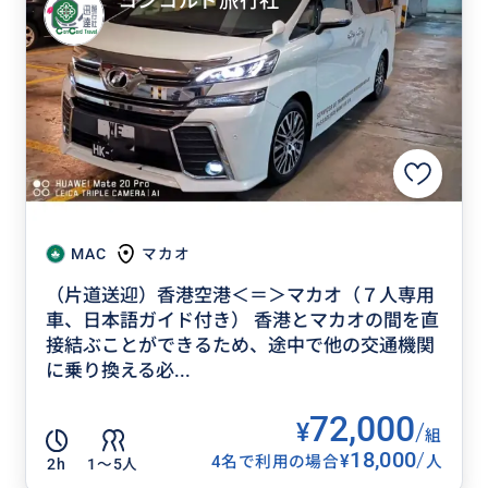
コンコルド旅行社
MAC
マカオ
（片道送迎）香港空港＜＝＞マカオ（７人専用
車、日本語ガイド付き） 香港とマカオの間を直
接結ぶことができるため、途中で他の交通機関
に乗り換える必...
72,000
¥
/
組
18,000
/
¥
4名で利用の場合
人
2h
1〜5人