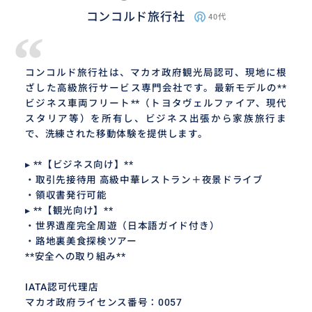
コンコルド旅行社
40代
“
コンコルド旅行社は、マカオ政府観光局認可、現地に根
ざした高級旅行サービス専門会社です。最新モデルの**
ビジネス車両フリート**（トヨタヴェルファイア、現代
スタリア等）を所有し、ビジネス出張から家族旅行ま
で、洗練された移動体験を提供します。
▸ **【ビジネス向け】**
・取引先接待用 高級中華レストラン＋夜景ドライブ
・領収書発行可能
▸ **【観光向け】**
・世界遺産完全周遊（日本語ガイド付き）
・路地裏美食探検ツアー
**安全への取り組み**
IATA認可代理店
マカオ政府ライセンス番号：0057