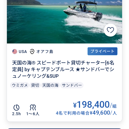
プライベート
USA
オアフ島
天国の海® スピードボート貸切チャーター[6名
定員] by キャプテンブルース ★サンドバーでシ
ュノーケリング&SUP
ウミガメ
貸切
天国の海
サンドバー
198,400
¥
/
組
49,600
/
¥
4名で利用の場合
人
2.5h
1〜6人