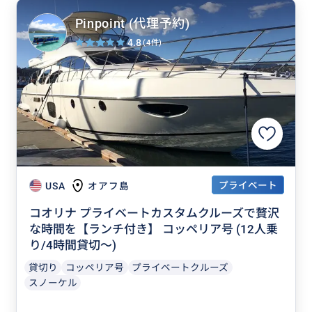
Pinpoint (代理予約)
4.8
(4件)
プライベート
USA
オアフ島
コオリナ プライベートカスタムクルーズで贅沢
な時間を【ランチ付き】 コッペリア号 (12人乗
り/4時間貸切～)
貸切り
コッペリア号
プライベートクルーズ
スノーケル