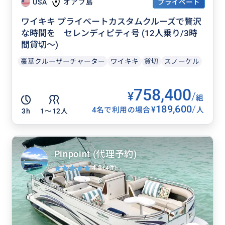
プライベート
USA
オアフ島
ワイキキ プライベートカスタムクルーズで贅沢
な時間を セレンディピティ号 (12人乗り/3時
間貸切～)
豪華クルーザーチャーター
ワイキキ
貸切
スノーケル
758,400
¥
/
組
189,600
/
¥
4名で利用の場合
人
3h
1〜12人
Pinpoint (代理予約)
4.8
(4件)