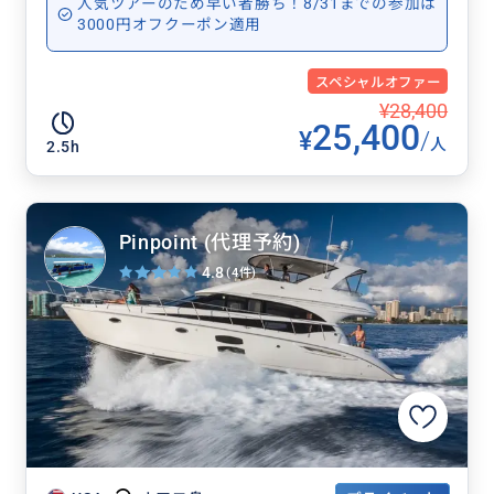
人気ツアーのため早い者勝ち！8/31までの参加は
3000円オフクーポン適用
スペシャルオファー
¥28,400
25,400
¥
/
人
2.5h
Pinpoint (代理予約)
4.8
(4件)