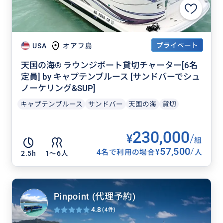
プライベート
USA
オアフ島
天国の海® ラウンジボート貸切チャーター[6名
定員] by キャプテンブルース [サンドバーでシュ
ノーケリング&SUP]
キャプテンブルース
サンドバー
天国の海
貸切
230,000
¥
/
組
57,500
/
¥
4名で利用の場合
人
2.5h
1〜6人
Pinpoint (代理予約)
4.8
(4件)