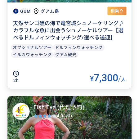
相乗り
GUM
グアム島
天然サンゴ礁の海で竜宮城シュノーケリング♪
カラフルな魚に出会うシュノーケルツアー【選
べるドルフィンウォッチング/選べる送迎】
オプショナルツアー
ドルフィンウォッチング
イルカウォッチング
グアム観光
7,300
¥
/
人
2h
Fish Eye (代理予約)
4.0
(1件)