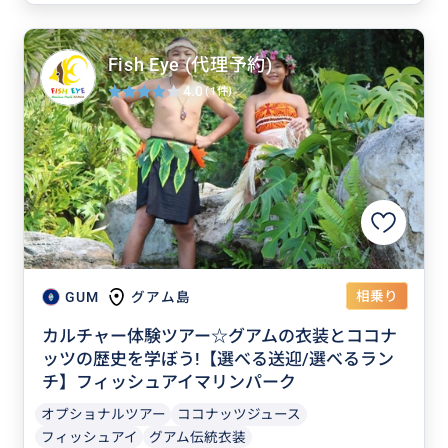
Fish Eye (代理予約)
4.0
(1件)
相乗り
GUM
グアム島
カルチャー体験ツアー☆グアムの衣装とココナ
ッツの歴史を学ぼう!【選べる送迎/選べるラン
チ】フィッシュアイマリンパーク
オプショナルツアー
ココナッツジュース
フィッシュアイ
グアム伝統衣装