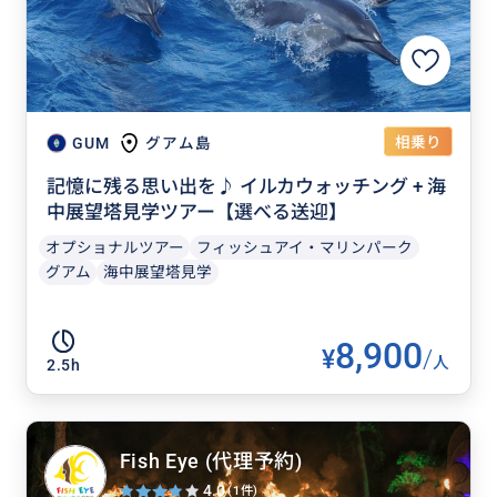
相乗り
GUM
グアム島
記憶に残る思い出を♪ イルカウォッチング + 海
中展望塔見学ツアー【選べる送迎】
オプショナルツアー
フィッシュアイ・マリンパーク
グアム
海中展望塔見学
8,900
¥
/
人
2.5h
Fish Eye (代理予約)
4.0
(1件)