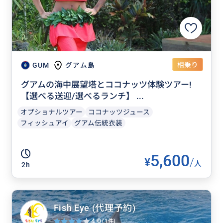
相乗り
GUM
グアム島
グアムの海中展望塔とココナッツ体験ツアー!
【選べる送迎/選べるランチ】 ...
オプショナルツアー
ココナッツジュース
フィッシュアイ
グアム伝統衣装
5,600
¥
/
人
2h
Fish Eye (代理予約)
4.0
(1件)