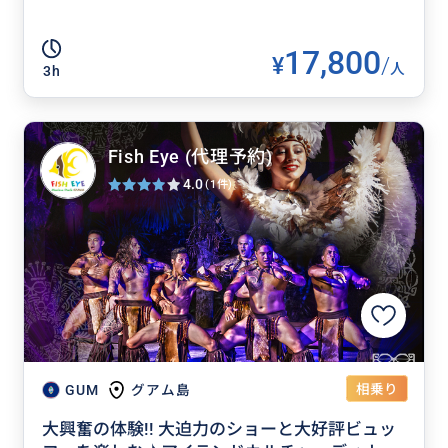
17,800
¥
/
人
3h
Fish Eye (代理予約)
4.0
(1件)
相乗り
GUM
グアム島
大興奮の体験!! 大迫力のショーと大好評ビュッ